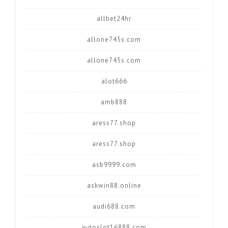
allbet24hr
allone745s.com
allone745s.com
alot666
amb888
aress77.shop
aress77.shop
asb9999.com
askwin88.online
audi688.com
autoslot16888.com