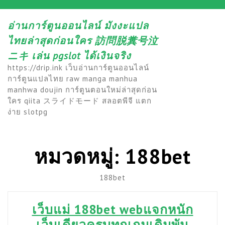
Skip
to
อ่านการ์ตูนออนไลน์ มังงะแปล
content
ไทยล่าสุดก่อนใคร 訪問脱糞号泣
ニキ เล่น pgslot ได้เงินจริง
https://drip.ink เว็บอ่านการ์ตูนออนไลน์
การ์ตูนแปลไทย raw manga manhua
manhwa doujin การ์ตูนตอนใหม่ล่าสุดก่อน
ใคร qiita スライドモード สลอตพีจี แตก
ง่าย slotpg
หมวดหมู่:
188bet
188bet
เว็บแม่ 188bet webแจกหนัก
เว็บเดียวครบทุกเกมเดิมพัน