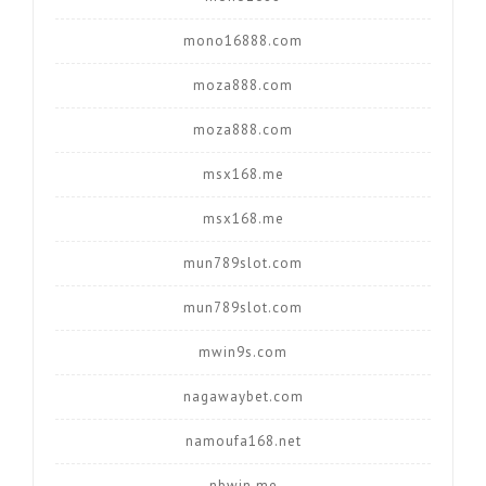
mono16888.com
moza888.com
moza888.com
msx168.me
msx168.me
mun789slot.com
mun789slot.com
mwin9s.com
nagawaybet.com
namoufa168.net
nbwin.me