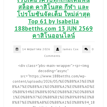
สล็อต คาสิโนสด กีฬา และ
โปรโมชันจัดเต็ม ใหม่ล่าสุด
Top 61 by Isabella
188betths.com 13 JUN 2569
คาสิโนออนไลน์
14 พฤษภาคม 2026
James Cox
0
Comments
<div class="pbs-main-wrapper"><p><img
decoding="async"
src="https://www.188betths.com/wp-
content/uploads/2026/05/%E0%B8%A3%E0%B
8%A7%E0%B8%A1%E0%B8%A2%E0%B8%AD%E
0%B8%94%E0%B8%9D%E0%B8%B2%E0%B8%8
1%E0%B8%97%E0%B8%B1%E0%B9%89%E0%B
8%87%E0%B8%AB%E0%B8%A1%E0%B8%94_18