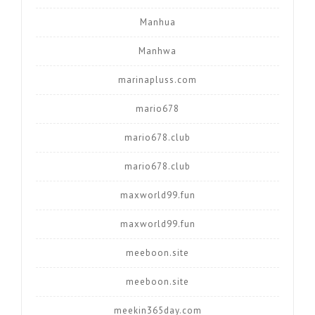
Manhua
Manhwa
marinapluss.com
mario678
mario678.club
mario678.club
maxworld99.fun
maxworld99.fun
meeboon.site
meeboon.site
meekin365day.com