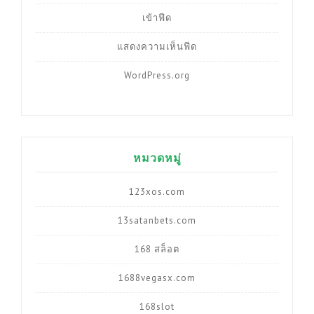
เข้าฟีด
แสดงความเห็นฟีด
WordPress.org
หมวดหมู่
123xos.com
13satanbets.com
168 สล็อต
1688vegasx.com
168slot