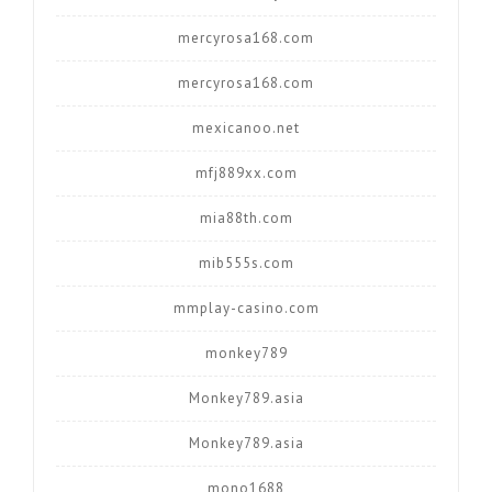
mercyrosa168.com
mercyrosa168.com
mexicanoo.net
mfj889xx.com
mia88th.com
mib555s.com
mmplay-casino.com
monkey789
Monkey789.asia
Monkey789.asia
mono1688