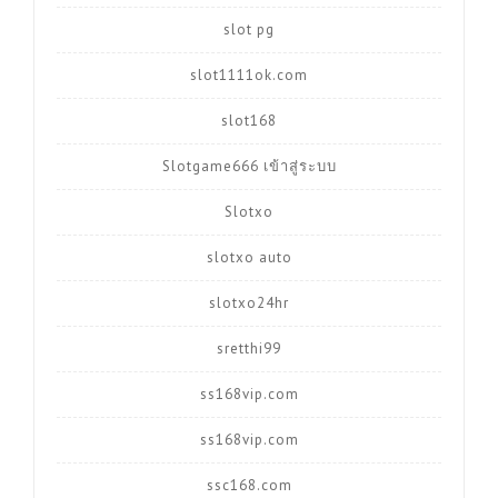
slot pg
slot1111ok.com
slot168
Slotgame666 เข้าสู่ระบบ
Slotxo
slotxo auto
slotxo24hr
sretthi99
ss168vip.com
ss168vip.com
ssc168.com