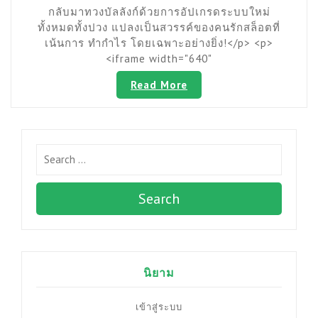
กลับมาทวงบัลลังก์ด้วยการอัปเกรดระบบใหม่
ทั้งหมดทั้งปวง แปลงเป็นสวรรค์ของคนรักสล็อตที่
เน้นการ ทำกำไร โดยเฉพาะอย่างยิ่ง!</p> <p>
<iframe width="640"
Read More
Search
นิยาม
เข้าสู่ระบบ