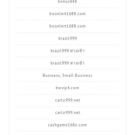
bonus888
boonlert1688.com
boonlert1688.com
brazil999
brazil999 ทางเข้า
brazil999 ทางเข้า
Business, Small Business
bwvip4.com
carlo999.net
carlo999.net
cashgame168x.com