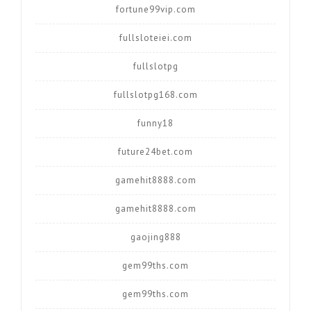
fortune99vip.com
fullsloteiei.com
fullslotpg
fullslotpg168.com
funny18
future24bet.com
gamehit8888.com
gamehit8888.com
gaojing888
gem99ths.com
gem99ths.com