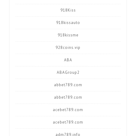
918Kiss
918kissauto
918kissme
928coins.vip
ABA
ABAGroup2
abbet789.com
abbet789.com
acebet789.com
acebet789.com
adm789.info