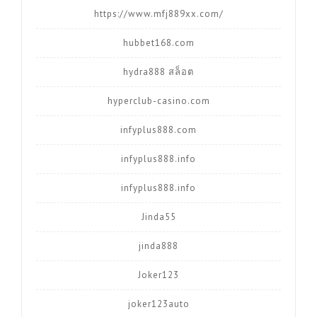
https://www.mfj889xx.com/
hubbet168.com
hydra888 สล็อต
hyperclub-casino.com
infyplus888.com
infyplus888.info
infyplus888.info
Jinda55
jinda888
Joker123
joker123auto