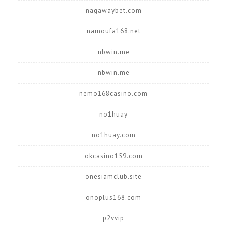
nagawaybet.com
namoufa168.net
nbwin.me
nbwin.me
nemo168casino.com
no1huay
no1huay.com
okcasino159.com
onesiamclub.site
onoplus168.com
p2vvip