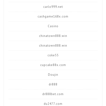
carlo999.net
cashgame168x.com
Casino
chinatown888.win
chinatown888.win
coke55
cupcake88x.com
Doujin
dr888
dr888bet.com
du2477.com