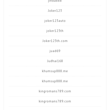
jinda888
Joker123
joker123auto
joker123th
Joker123th.com
juad69
Judhai168
khumsup888.me
khumsup888.me
kingromans789.com
kingromans789.com