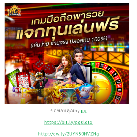
ขอขอบคุณby
pg
https://bit.ly/pgslotx
http://ow.ly/2UYN50NVZNg