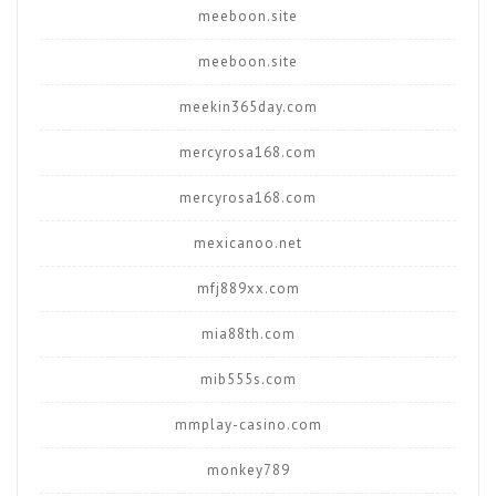
meeboon.site
meeboon.site
meekin365day.com
mercyrosa168.com
mercyrosa168.com
mexicanoo.net
mfj889xx.com
mia88th.com
mib555s.com
mmplay-casino.com
monkey789