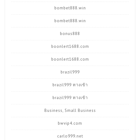
bombet888.win
bombet888.win
bonus888
boonlert1688.com
boonlert1688.com
brazil999
brazil999 ทางเข้า
brazil999 ทางเข้า
Business, Small Business
bwvip4.com
carlo999.net