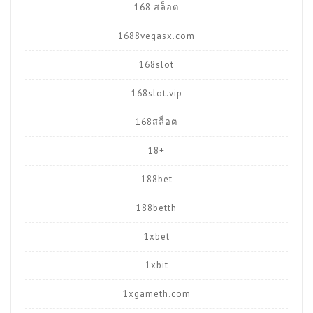
168 สล็อต
1688vegasx.com
168slot
168slot.vip
168สล็อต
18+
188bet
188betth
1xbet
1xbit
1xgameth.com