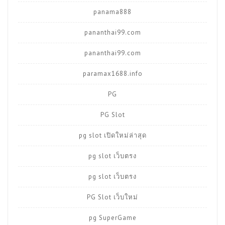
panama888
pananthai99.com
pananthai99.com
paramax1688.info
PG
PG Slot
pg slot เปิดใหม่ล่าสุด
pg slot เว็บตรง
pg slot เว็บตรง
PG Slot เว็บใหม่
pg SuperGame