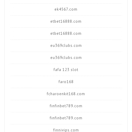
ek4567.com
etbet16888.com
etbet16888.com
eu369clubs.com
eu369clubs.com
fafa 123 slot
faro168
fcharoenkit168.com
finfinbet789.com
finfinbet789.com
finnivips.com