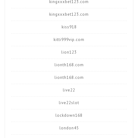
kingxxxbet123.com
kingxxxbet123.com
kiss918
kitti999vip.com
lion123
lionth168.com
lionth168.com
live22
live22slot
lockdown168
london45