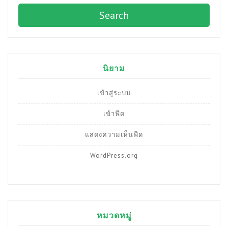
Search
นิยาม
เข้าสู่ระบบ
เข้าฟีด
แสดงความเห็นฟีด
WordPress.org
หมวดหมู่