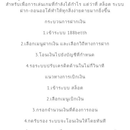
สำหรับเพื่อการเล่นเกมที่กำลังได้กำไร แต่ว่าที่ สล็อต ระบบ
ฝาก-ถอนออโต้ทำให้ทุกสิ่งง่ายดายมากยิ่งขึ้น
กระบวนการฝากเงิน
1.เข้าระบบ 188betth
2.เลือกเมนูฝากเงิน และเลือกวิถีทางการฝาก
3.โอนเงินไปยังบัญชีที่กำหนด
4.รอระบบปรับเครดิตด้านในไม่กี่วินาที
แนวทางการเบิกเงิน
1.เข้าระบบ สล็อต
2.เลือกเมนูเบิกเงิน
3.กรอกจำนวนเงินที่ต้องการถอน
4.กดรับรอง ระบบจะโอนเงินให้โดยทันที