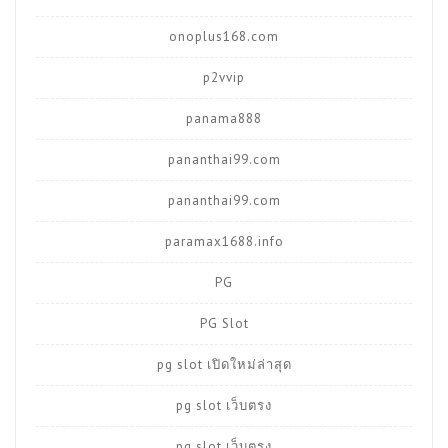
onoplus168.com
p2vvip
panama888
pananthai99.com
pananthai99.com
paramax1688.info
PG
PG Slot
pg slot เปิดใหม่ล่าสุด
pg slot เว็บตรง
pg slot เว็บตรง