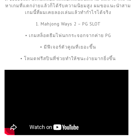
หาเกมที่แตกง่ายแล้วก็ได้รับความนิยมสูง ผมขอแนะนำสาม
เกมนี้ที่ผมเคยลองเล่นแล้วทำกำไรได้จริง
1. Mahjong Ways 2 – PG SLOT
• เกมสล็อตธีมไพ่นกกระจอกจากค่าย PG
• มีฟีเจอร์ตัวคูณที่เยอะขึ้น
• โหมดฟรีสปินที่ช่วยทำให้ชนะง่ายมากยิ่งขึ้น