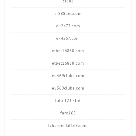
dr888
dr888bet.com
du2477.com
ek4567.com
etbet16888.com
etbet16888.com
eu369clubs.com
eu369clubs.com
fafa 123 slot
faro168
fcharoenkit168.com