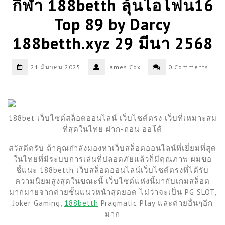
กีฬา 188betth ลุ้นไอโฟน16
Top 89 by Darcy
188betth.xyz 29 มีนา 2568
21 มีนาคม 2025
James Cox
0 Comments
188bet เว็บไซต์สล็อตออนไลน์ เว็บไซต์ตรง เว็บที่เหมาะสม
ที่สุดในไทย ฝาก-ถอน ออโต้
สวัสดีครับ ถ้าคุณกำลังมองหาเว็บสล็อตออนไลน์ที่เยี่ยมที่สุด
ในไทยที่มีระบบการเล่นที่ปลอดภัยแล้วก็มีคุณภาพ ผมขอ
ชี้แนะ 188betth เว็บสล็อตออนไลน์เว็บไซต์ตรงที่ได้รับ
ความนิยมสูงสุดในขณะนี้ เว็บไซต์แห่งนี้มากับเกมสล็อต
มากมายจากค่ายชั้นแนวหน้าสุดยอด ไม่ว่าจะเป็น PG SLOT,
Joker Gaming,
188betth
Pragmatic Play และค่ายอื่นๆอีก
มาก