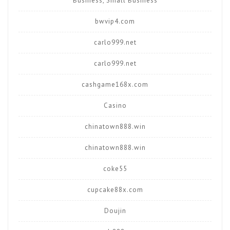
Business, Small Business
bwvip4.com
carlo999.net
carlo999.net
cashgame168x.com
Casino
chinatown888.win
chinatown888.win
coke55
cupcake88x.com
Doujin