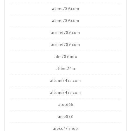
abbet789.com
abbet789.com
acebet789.com
acebet789.com
adm789.info
allbet24hr
allone745s.com
allone745s.com
alot666
amb888
aress77.shop