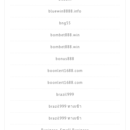
bluewin8888.info
bng55
bombet888.win
bombet888.win
bonus888
boonlert1688.com
boonlert1688.com
brazil999
brazil999 ทางเข้า
brazil999 ทางเข้า