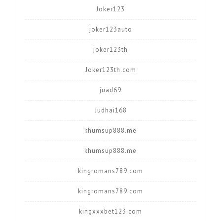
Joker123
joker123auto
joker123th
Joker123th.com
juad69
Judhai168
khumsup888.me
khumsup888.me
kingromans789.com
kingromans789.com
kingxxxbet123.com