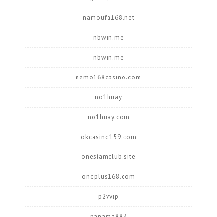
namoufa168.net
nbwin.me
nbwin.me
nemo168casino.com
no1huay
no1huay.com
okcasino159.com
onesiamclub.site
onoplus168.com
p2vvip
panama888