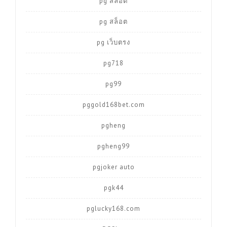
pg สล็อต
pg สล็อต
pg เว็บตรง
pg718
pg99
pggold168bet.com
pgheng
pgheng99
pgjoker auto
pgk44
pglucky168.com