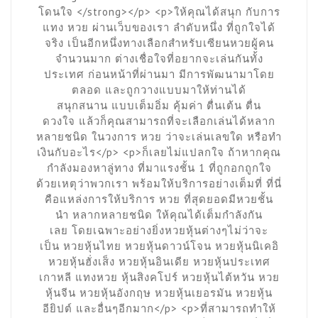
โดนใจ </strong></p> <p>ให้คุณได้สนุก กับการ
แทง หวย ผ่านเว็บของเรา ลำดับหนึ่ง ที่ถูกใจได้
จริง เป็นอีกหนึ่งทางเลือกสำหรับเซียนหวยผู้คน
จำนวนมาก ต่างเชื่อใจที่อยากจะเล่นกันทั้ง
ประเทศ ก่อนหน้าที่ผ่านมา มีการพัฒนามาโดย
ตลอด และถูกวางแบบมาให้ท่านได้
สนุกสนาน แบบเต็มอิ่ม คุ้มค่า ตื่นเต้น ตื่น
ดวงใจ แล้วก็คุณสามารถที่จะเลือกเล่นได้หลาก
หลายชนิด ในวงการ หวย ว่าจะเล่นเลขใด หรือทำ
เงินกับอะไร</p> <p>ก็เลยไม่แปลกใจ ถ้าหากคุณ
กำลังมองหาลู่ทาง ที่มาแรงชั้น 1 ที่ถูกอกถูกใจ
ด้วยเหตุว่าพวกเรา พร้อมให้บริการอย่างเต็มที่ ที่นี่
คือแหล่งการให้บริการ หวย ที่สุดยอดมีหวยชั้น
นำ หลากหลายชนิด ให้คุณได้เต็มกำลังกัน
เลย โดยเฉพาะอย่างยิ่งหวยหุ้นต่างๆไม่ว่าจะ
เป็น หวยหุ้นไทย หวยหุ้นดาวน์โจน หวยหุ้นนิเคอิ
หวยหุ้นฮั่งเส็ง หวยหุ้นอินเดีย หวยหุ้นประเทศ
เกาหลี แทงหวย หุ้นสิงคโปร์ หวยหุ้นไต้หวัน หวย
หุ้นจีน หวยหุ้นอังกฤษ หวยหุ้นเยอรมัน หวยหุ้น
อียิปต์ และอื่นๆอีกมาก</p> <p>ที่สามารถทำให้