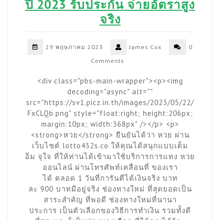
ปี 2023 รับประกัน จ่ายอัตราสูง
จริง
29 พฤษภาคม 2023
James Cox
0
Comments
<div class="pbs-main-wrapper"><p><img
decoding="async" alt=""
src="https://sv1.picz.in.th/images/2023/05/22/
FxCLQb.png" style="float:right; height:206px;
margin:10px; width:368px" /></p> <p>
<strong>หวย</strong> ยืนยันได้ว่า หวย ผ่าน
เว็บไซต์ lotto432s.co ให้คุณได้สนุกแบบเต็ม
อิ่ม จุใจ ที่ให้ท่านได้เข้ามาใช้บริการการแทง หวย
ออนไลน์ ผ่านโทรศัพท์เคลื่อนที่ ของเรา
ได้ ตลอด 1 วันที่การันตีได้เงินจริง บาท
ละ 900 บาทมีอยู่จริง ช่องทางใหม่ ที่สุดยอดเป็น
สาระสำคัญ ที่พอดี ช่องทางใหม่ที่นานา
ประการ เป็นตัวเลือกของวิธีการทำเงิน รวมทั้งดี