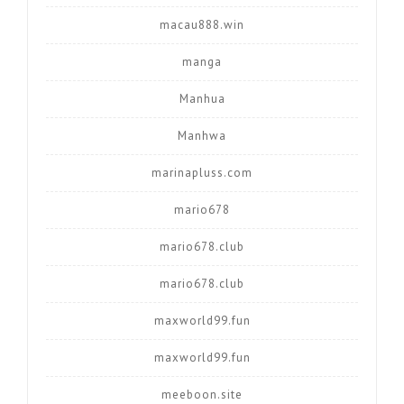
macau888.win
manga
Manhua
Manhwa
marinapluss.com
mario678
mario678.club
mario678.club
maxworld99.fun
maxworld99.fun
meeboon.site