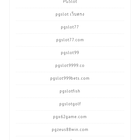
PGSlot
pgslot เว็บตรง
pgslot77
pgslot77.com
pgslot99
pgslot9999.co
pgslot999bets.com
pgslotfish
pgslotgolf
pgx62game.com
pgzeus88win.com