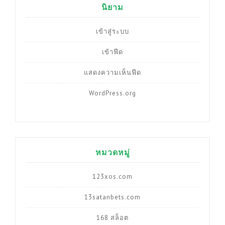
นิยาม
เข้าสู่ระบบ
เข้าฟีด
แสดงความเห็นฟีด
WordPress.org
หมวดหมู่
123xos.com
13satanbets.com
168 สล็อต