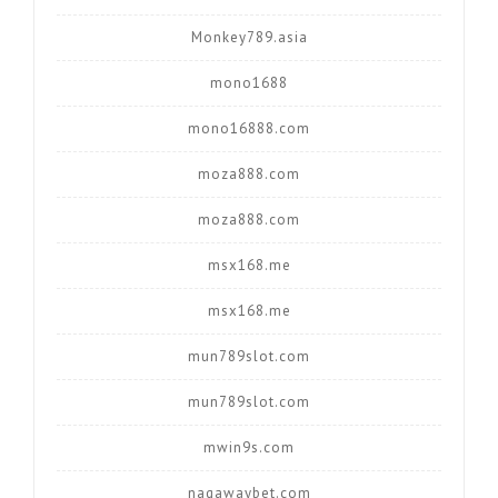
Monkey789.asia
mono1688
mono16888.com
moza888.com
moza888.com
msx168.me
msx168.me
mun789slot.com
mun789slot.com
mwin9s.com
nagawaybet.com