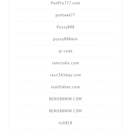
PunPro777.com
puntaek77
Pussy888
pussy888win
qr code
ramclubx.com
rasri365day.com
realflikbet.com
RENO88WIN.COM
RENO88WIN.COM
rich818