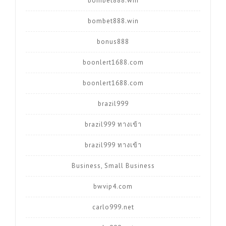
bombet888.win
bombet888.win
bonus888
boonlert1688.com
boonlert1688.com
brazil999
brazil999 ทางเข้า
brazil999 ทางเข้า
Business, Small Business
bwvip4.com
carlo999.net