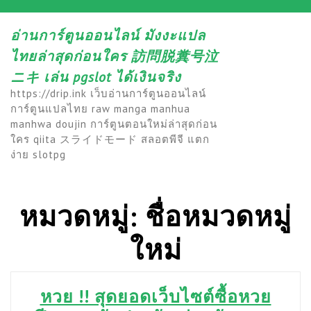
Skip
to
อ่านการ์ตูนออนไลน์ มังงะแปล
content
ไทยล่าสุดก่อนใคร 訪問脱糞号泣
ニキ เล่น pgslot ได้เงินจริง
https://drip.ink เว็บอ่านการ์ตูนออนไลน์
การ์ตูนแปลไทย raw manga manhua
manhwa doujin การ์ตูนตอนใหม่ล่าสุดก่อน
ใคร qiita スライドモード สลอตพีจี แตก
ง่าย slotpg
หมวดหมู่:
ชื่อหมวดหมู่
ใหม่
หวย !! สุดยอดเว็บไซต์ซื้อหวย