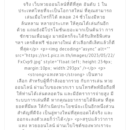
จริง เว็บหวยออนไลน์ที่ดีที่สุด อันดับ 1 ใน
ประเทศไทยที่จะเป็นโอกาสใหม่ ที่คุณสามารถ
เล่นเมื่อไหร่ก็ได้ ตลอด 24 ชั่วโมงมีหวย
ล้นหลาม หลายประเภท ให้คุณได้เล่นกันอีก
ด้วย แถมยังมีโปรโมชั่นเยอะมากเป็นต้นว่า การ
ชักชวนเพื่อนฝูง มาสมัครก็จะได้รับสิทธิพิเศษ
ฯลฯ เครดิตฟรี ช่องทางใหม่ ตัวเลือกดีเลิศแล้วก็ดี
ที่สุด</p> <p><img decoding="async" alt=""
src="https://sv1.picz.in.th/images/2023/05/22/
FxCvp9.jpg" style="float:left; height:234px;
margin:10px; width:293px" /></p> <p>
<strong>แทงหวย</strong> เป็นทาง
เลือก สำหรับผู้ที่กำลังอยากรวย กับการเล่น หวย
ออนไลน์ ผ่านเว็บของพวกเรา บนโทรศัพท์มือถือที่
ให้ท่านได้เล่นตลอดวัน และมีอัตราการจ่ายสูง มี
ระบบการเล่นที่ดี หากคุณอยากรายได้พิเศษ ที่สุด
ยอดที่มีผล ให้กำเนิดประโยชน์จะเป็นอีกหนึ่งส่วน
สำคัญที่ดีจัง เป็นลู่ทางใหม่ที่สุดยอดได้จริง และ
ออกจะลงตัวเลยก็ว่าได้</p> <p>สรุปแล้วว่าการ
แทง หวยออนไลน์ ผ่านเว็บไซต์ของพวกเราจะ