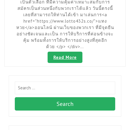
เป็นตัวเลือก ที่มีความคุ้มค่าเหมาะสมกับการ
สมัครเป็นส่วนหนึ่งกับพวกเราได้แล้ว วันนี้ตรงนี้
เลยที่สามารถให้ท่านได้เข้า มาเล่นการ<a
href="https://www.lotto432s.co/">แทง
หวย</a>ออนไลน์ ผ่านเว็บของพวกเรา ที่มีจุดยืน
อย่างชัดเจนและเป็น การให้บริการที่ค่อนข้างจะ
คุ้ม พร้อมทั้งการให้บริการอย่างสูงที่สุดอีก
ด้วย </p> </div>…
Read More
Search