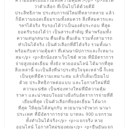
ความยอดเยี่ยมรวมทั้งความคุ้มค่า</p> <p>ถือได้
ว่าตัวเลือก ที่เป็นไปได้ด้วยดีมี
ประสิทธิภาพ ประสบการณ์ใหม่ที่หลากหลาย แล้ว
ก็มีความยอดเยี่ยมรวมทั้งสมควร สิ่งที่สมควรและ
ฯลฯได้จริง รับรองได้ว่าเป็นองค์ประกอบ ที่สุด
ยอดรับรองได้ว่า เป็นสาระสำคัญ ที่มาพร้อมทั้ง
ความสนุกสนาน ตื่นเต้น ตื่นเต้น รวมทั้งสามารถ
ทำเงินได้จริง เป็นตัวเลือกที่ดีได้จริง รวมทั้งมา
พร้อมกับความคุ้มค่า ที่เด่นนานัปการและก็เหมาะ
สม</p> <p>ฮักน้องหาเว็บไซต์ หวย ที่มีอัตราการ
จ่ายสูงยอดเยี่ยม ทั้งยัง หวยออนไลน์ ได้มากที่สุด
สิ่งเหล่านี้ จะเป็นสิ่งที่น่าประทับใจจุดเหล่านี้ ก็เลย
เป็นจุดที่มีความเหมาะสม แล้วก็เต็มเปี่ยมไป
ด้วย ประสิทธิภาพต่อแบบ และโอกาสใหม่ที่มี
ความแน่ชัด เป็นช่องทางใหม่ที่มีความคุ้ม
ราคา และน่าชอบใจอย่างยิ่งกับอัตราการจ่ายที่ดี
เยี่ยมที่สุด เป็นตัวเลือกที่ยอดเยี่ยม ได้มาก
ที่สุด ให้คุณได้สนุกกับ หวยนานาจำพวก นานา
ประเทศ ที่มีอัตราการจ่าย บาทละ 900 แจกรวม
ทั้งทำเงินได้จริง</p> <p>แจกจริง หวย
ออนไลน์ โอกาสใหม่ของคุณ</p> <p>ยืนยันแจก