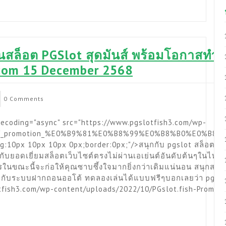
่นสล็อต PGSlot สุดมันส์ พร้อมโอกาสทำเ
3.com 15 December 2568
0 Comments
ecoding="async" src="https://www.pgslotfish3.com/wp-
ishNEW_promotion_%E0%B9%81%E0%B8%99%E0%B8%B0%E0%
:10px 10px 10px 0px;border:0px;"/>สนุกกับ pgslot สล็อตเว็บต
กับยอดเยี่ยมสล็อตเว็บไซต์ตรงไม่ผ่านเอเย่นต์อันดับต้นๆในไทย ก
การในขณะนี้จะก่อให้คุณซาบซึ้งใจมากยิ่งกว่าเดิมแน่นอน สนุกสน
อยกับระบบฝากถอนออโต้ ทดลองเล่นได้แบบฟรีๆบอกเลยว่า pgslot
tfish3.com/wp-content/uploads/2022/10/PGslot.fish-Promoti