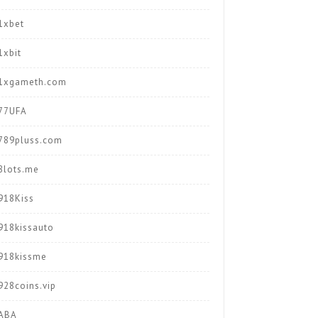
1xbet
1xbit
1xgameth.com
77UFA
789pluss.com
8lots.me
918Kiss
918kissauto
918kissme
928coins.vip
ABA