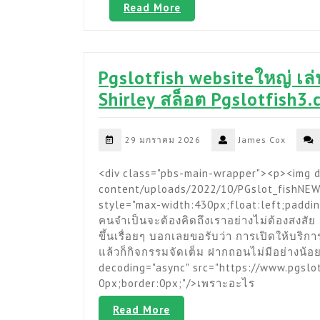
Read More
Pgslotfish websiteใหญ่ เล
Shirley สล็อต Pgslotfish
29 มกราคม 2026
James Cox
<div class="pbs-main-wrapper"><p><img d
content/uploads/2022/10/PGslot_f
style="max-width:430px;float:left;padding
คนจำเป็นจะต้องคิดถึงเราอย่างไม่ต้องสงสัย 
ขึ้นเรื่อยๆ บอกเลยขอรับว่า การเปิดให้บริ
แล้วก็กิจกรรมจัดเต็ม ฝากถอนไม่มีอย่างน้
decoding="async" src="https://www.pgslo
0px;border:0px;"/>เพราะอะไร
Read More