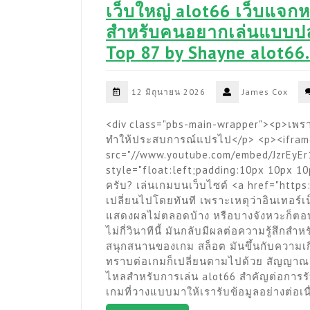
เว็บใหญ่ alot66 เว็บแจกห
สำหรับคนอยากเล่นแบบปลอ
Top 87 by Shayne alot66.
12 มิถุนายน 2026
James Cox
<div class="pbs-main-wrapper"><p>เพรา
ทำให้ประสบการณ์แปรไป</p> <p><iframe
src="//www.youtube.com/embed/JzrEyEr
style="float:left;padding:10px 10px 1
ครับ? เล่นเกมบนเว็บไซต์ <a href="https:/
เปลี่ยนไปโดยทันที เพราะเหตุว่าอินเทอร์
แสดงผลไม่ตลอดบ้าง หรือบางจังหวะก็ตอบ
ไม่กี่วินาทีนี้ มันกลับมีผลต่อความรู้สึ
สนุกสนานของเกม สล็อต มันขึ้นกับความเกี่
ทราบต่อเกมก็เปลี่ยนตามไปด้วย สัญญาณ
ไหลสำหรับการเล่น alot66 สำคัญต่อการรั
เกมที่วางแบบมาให้เรารับข้อมูลอย่างต่อเนื่