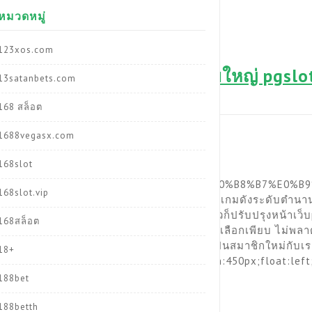
หมวดหมู่
123xos.com
งินง่ายๆ คาสิโนออนไลน์ เว็บใหญ่ pgslo
13satanbets.com
168 สล็อต
1688vegasx.com
168slot
B8%99%E0%B8%B3%E0%B9%80%E0%B8%9E%E0%B8%B7%E0%B9
168slot.vip
รงไม่ผ่านเอเย่นต์ได้ทุกเมื่อเชื่อวัน ไม่พลาดเกมดังระดับตำนาน
่อนหน้านี้ที่ผ่านมา พวกเราได้มีการแก้ไขแล้วก็ปรับปรุงหน้าเว็
168สล็อต
านกับเกมpgslotfishมากมายได้ทุกวัน มีเกมให้เลือกเพียบ ไม่พลา
 ไม่ได้มาเล่นๆแน่นอน พึงพอใจลงทะเบียนเป็นสมาชิกใหม่กับเรา
18+
on-1-Cashbackslot-1.jpg" style="max-width:450px;float:lef
188bet
188betth