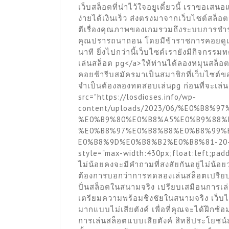
เว็บสล็อตที่น่าไว้ใจอยูเดี๋ยวนี้ เราขอเ
ง่ายได้เงินเร็ว ส่งตรงมาจากเว็บไซต์สล็อตห
ตีเรื่องคุณภาพของเกมรวมถึงระบบการชำระเ
คุณปรารถนาถอน โดยมีข้าราชการคอยดูแล
นาที ยิ่งไปกว่านี้เว็บไซต์เรายังมีกิจกร
เล่นสล็อต pg</a>ให้ท่านได้ลองหมุนสล็อต
คอยช้ารีบสมัครมาเป็นสมาชิกที่เว็บไซต์ขอ
จำเป็นต้องลองทดสอบเล่นpg ก่อนที่จะเล่
src="https://losdioses.info/wp-
content/uploads/2023/06/%E0%B8
%E0%B9%80%E0%B8%A5%E0%B9%88%
%E0%B8%97%E0%B8%B8%E0%B8%99%
E0%B8%9D%E0%B8%B2%E0%B8%81-20-
style="max-width:430px;float:left;pa
ไม่น้อยคงจะมีคำถามที่สงสัยกันอยู่ไม่น้
ต้องการบอกว่าการทดลองเล่นสล็อตเปรีย
ปั่นสล็อตในสนามจริง เปรียบเสมือนการเล
เตรียมความพร้อมชิงชัยในสนามจริง เว็บ
มากแบบไม่เสียตังค์ เพื่อที่คุณจะได้ฝึกซ
การเล่นสล็อตแบบเสียตังค์ สิทธิประโยชน์สำ