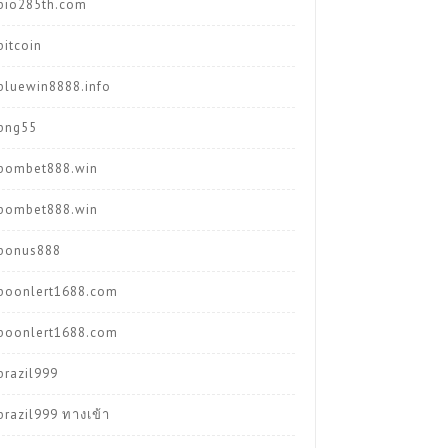
bio285th.com
bitcoin
bluewin8888.info
bng55
bombet888.win
bombet888.win
bonus888
boonlert1688.com
boonlert1688.com
brazil999
brazil999 ทางเข้า