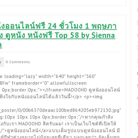
นังออนไลน์ฟรี 24 ชั่วโมง 1 พฤษภา
 ดูหนัง หนังฟรี Top 58 by Sienna
m
0 Comments
e loading="lazy" width="640" height="360"
Fw" frameborder="0" allowfullscreen
px 0px;border:0px;"></iframe>MADOOHD ดูหนังออนไลน์
ทิงใจกับหนังออนไลน์ได้แล้ววันนี้!</p> <p><img
ie_poster/0/00b6370deaac100bed864205eb972130.jpg"
ng:10px 10px 10px 0px;border:0px;"/>หากคุณกำลัง
งกับเรา MADOOHD สิครับผม! เราเป็นเว็บไซต์ที่เปิดให้
/">ดูหนังออนไลน์</a>แบบเต็มรูปแบบดูหนังออนไลน์ มี
ไลท์กีฬาต่างๆมากไม่น้อยเลยทีเดียว บอกเลยว่า จัดเต็มทุก