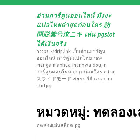
Skip
to
อ่านการ์ตูนออนไลน์ มังงะ
content
แปลไทยล่าสุดก่อนใคร 訪
問脱糞号泣ニキ เล่น pgslot
ได้เงินจริง
https://drip.ink เว็บอ่านการ์ตูน
ออนไลน์ การ์ตูนแปลไทย raw
manga manhua manhwa doujin
การ์ตูนตอนใหม่ล่าสุดก่อนใคร qiita
スライドモード สลอตพีจี แตกง่าย
slotpg
หมวดหมู่:
ทดลองเล
ทดลองเล่นสล็อต pg