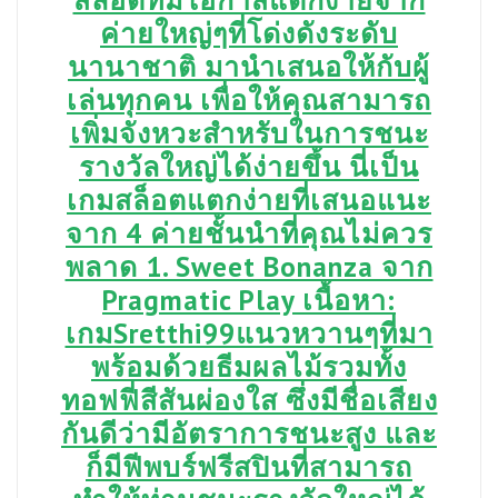
ค่ายใหญ่ๆที่โด่งดังระดับ
นานาชาติ มานำเสนอให้กับผู้
เล่นทุกคน เพื่อให้คุณสามารถ
เพิ่มจังหวะสำหรับในการชนะ
รางวัลใหญ่ได้ง่ายขึ้น นี่เป็น
เกมสล็อตแตกง่ายที่เสนอแนะ
จาก 4 ค่ายชั้นนำที่คุณไม่ควร
พลาด 1. Sweet Bonanza จาก
Pragmatic Play เนื้อหา:
เกมSretthi99แนวหวานๆที่มา
พร้อมด้วยธีมผลไม้รวมทั้ง
ทอฟฟี่สีสันผ่องใส ซึ่งมีชื่อเสียง
กันดีว่ามีอัตราการชนะสูง และ
ก็มีฟีพบร์ฟรีสปินที่สามารถ