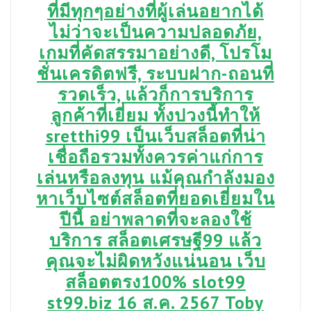
ที่มีทุกๆอย่างที่ผู้เล่นอยากได้
ไม่ว่าจะเป็นความปลอดภัย,
เกมที่คัดสรรมาอย่างดี, โปรโม
ชั่นเครดิตฟรี, ระบบฝาก-ถอนที่
รวดเร็ว, แล้วก็การบริการ
ลูกค้าที่เยี่ยม ทั้งปวงนี้ทำให้
sretthi99 เป็นเว็บสล็อตที่น่า
เชื่อถือรวมทั้งควรค่าแก่การ
เล่นหรือลงทุน แม้คุณกำลังมอง
หาเว็บไซต์สล็อตที่ยอดเยี่ยมใน
ปีนี้ อย่าพลาดที่จะลองใช้
บริการ สล็อตเศรษฐี99 แล้ว
คุณจะไม่ผิดหวังแน่นอน เว็บ
สล็อตตรง100% slot99
st99.biz 16 ส.ค. 2567 Toby