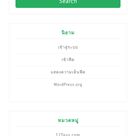
Search
นิยาม
เข้าสู่ระบบ
เข้าฟีด
แสดงความเห็นฟีด
WordPress.org
หมวดหมู่
123xos.com