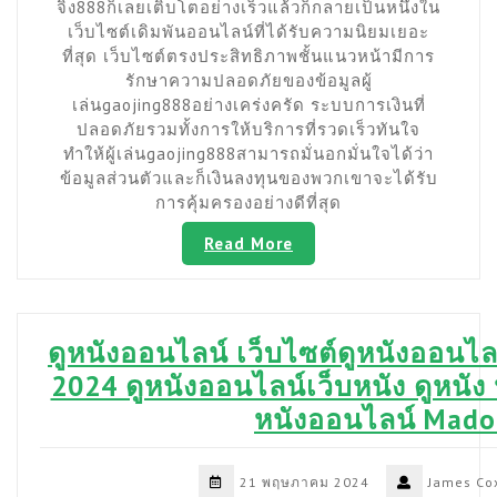
จิ้ง888ก็เลยเติบโตอย่างเร็วแล้วก็กลายเป็นหนึ่งใน
เว็บไซต์เดิมพันออนไลน์ที่ได้รับความนิยมเยอะ
ที่สุด เว็บไซต์ตรงประสิทธิภาพชั้นแนวหน้ามีการ
รักษาความปลอดภัยของข้อมูลผู้
เล่นgaojing888อย่างเคร่งครัด ระบบการเงินที่
ปลอดภัยรวมทั้งการให้บริการที่รวดเร็วทันใจ
ทำให้ผู้เล่นgaojing888สามารถมั่นอกมั่นใจได้ว่า
ข้อมูลส่วนตัวและก็เงินลงทุนของพวกเขาจะได้รับ
การคุ้มครองอย่างดีที่สุด
Read More
ดูหนังออนไลน์ เว็บไซต์ดูหนังออนไล
2024 ดูหนังออนไลน์เว็บหนัง ดูหนัง 
หนังออนไลน์ Mad
21 พฤษภาคม 2024
James Co