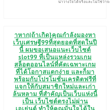
น่าวางใจได้จริงและไม่ใช่ว่า
าหาก|ถ้าเกิด}คุณกำลังมองหา
เว็บเศรษฐี99ที่สุดยอดที่สุดในปี
นี้ ผมขอเสนอแนะเว็บไซต์
slot99 ที่เป็นแหล่งรวมเกม
สล็อตออนไลน์ที่คัดเฉพาะเกม
ที่ได้โอกาสแตกง่าย และก็มา
พร้อมกับโปรโมชั่นเครดิตฟรีที่
แจกให้กับสมาชิกใหม่และเก่า
ล้นหลาม ที่สำคัญเป็นเว็บแห่งนี้
เป็น เว็บไซต์ตรงไม่ผ่าน
เอเย่นต์ ทำให้คุณมั่นใจได้ใน