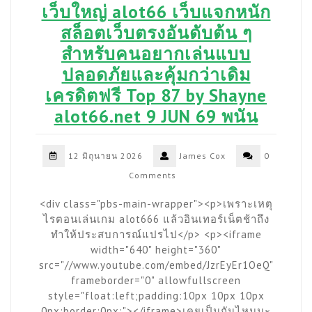
เว็บใหญ่ alot66 เว็บแจกหนัก
สล็อตเว็บตรงอันดับต้น ๆ
สำหรับคนอยากเล่นแบบ
ปลอดภัยและคุ้มกว่าเดิม
เครดิตฟรี Top 87 by Shayne
alot66.net 9 JUN 69 พนัน
12 มิถุนายน 2026
James Cox
0
Comments
<div class="pbs-main-wrapper"><p>เพราะเหตุ
ไรตอนเล่นเกม alot666 แล้วอินเทอร์เน็ตช้าถึง
ทำให้ประสบการณ์แปรไป</p> <p><iframe
width="640" height="360"
src="//www.youtube.com/embed/JzrEyEr1OeQ"
frameborder="0" allowfullscreen
style="float:left;padding:10px 10px 10px
0px;border:0px;"></iframe>เคยเป็นกันไหมนะ