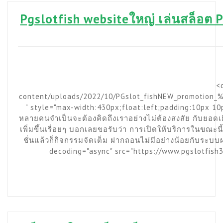
Pgslotfish websiteใหญ่ เล่นสล็อต 
<
content/uploads/2022/10/PGslot_fishNEW_prom
" style="max-width:430px;float:left;padding:10px 10px
หลายคนจำเป็นจะต้องคิดถึงเราอย่างไม่ต้องสงสัย กับยอดเยี
เพิ่มขึ้นเรื่อยๆ บอกเลยขอรับว่า การเปิดให้บริการในขณะ
ชั่นแล้วก็กิจกรรมจัดเต็ม ฝากถอนไม่มีอย่างน้อยกับระบ
decoding="async" src="https://www.pgslotfish