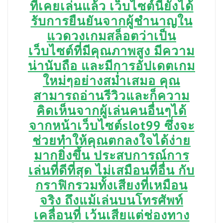
ที่เคยเล่นแล้ว เว็บไซต์นี้ยังได้
รับการยืนยันจากผู้ชำนาญใน
แวดวงเกมสล็อตว่าเป็น
เว็บไซต์ที่มีคุณภาพสูง มีความ
น่านับถือ และมีการอัปเดตเกม
ใหม่ๆอย่างสม่ำเสมอ คุณ
สามารถอ่านรีวิวและก็ความ
คิดเห็นจากผู้เล่นคนอื่นๆได้
จากหน้าเว็บไซต์slot99 ซึ่งจะ
ช่วยทำให้คุณตกลงใจได้ง่าย
มากยิ่งขึ้น ประสบการณ์การ
เล่นที่ดีที่สุด ไม่เสมือนที่อื่น กับ
กราฟิกรวมทั้งเสียงที่เหมือน
จริง ถึงแม้เล่นบนโทรศัพท์
เคลื่อนที่ เว้นเสียแต่ช่องทาง