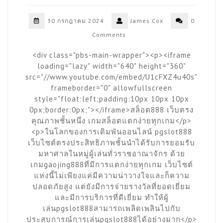
30 กรกฎาคม 2024
James Cox
0
Comments
<div class="pbs-main-wrapper"><p><iframe
loading="lazy" width="640" height="360"
src="//www.youtube.com/embed/U1cFXZ4u40s"
frameborder="0" allowfullscreen
style="float:left;padding:10px 10px 10px
0px;border:0px;"></iframe>สล็อต888 เว็บตรง
คุณภาพชั้นหนึ่ง เกมสล็อตแตกง่ายทุกเกม</p>
<p>ในโลกของการเดิมพันออนไลน์ pgslot888
เว็บไซต์ตรงประสิทธิภาพชั้นนำได้รับการยอมรับ
มหาศาลในหมู่ผู้เล่นทั่วราชอาณาจักร ด้วย
เกมgaojing888ที่มีการแตกง่ายทุกเกม เว็บไซต์
แห่งนี้ไม่เพียงแค่มีความน่าวางใจและก็ความ
ปลอดภัยสูง แต่ยังมีการจ่ายรางวัลที่ยอดเยี่ยม
และมีการบริการที่ดีเยี่ยม ทำให้ผู้
เล่นpgslot888สามารถเพลิดเพลินไปกับ
ประสบการณ์การเล่นpgslot888ได้อย่างมาก</p>