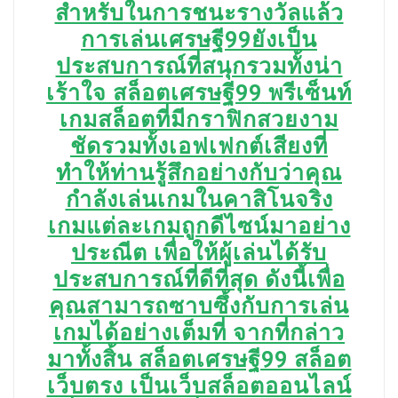
สำหรับในการชนะรางวัลแล้ว
การเล่นเศรษฐี99ยังเป็น
ประสบการณ์ที่สนุกรวมทั้งน่า
เร้าใจ สล็อตเศรษฐี99 พรีเซ็นท์
เกมสล็อตที่มีกราฟิกสวยงาม
ชัดรวมทั้งเอฟเฟกต์เสียงที่
ทำให้ท่านรู้สึกอย่างกับว่าคุณ
กำลังเล่นเกมในคาสิโนจริง
เกมแต่ละเกมถูกดีไซน์มาอย่าง
ประณีต เพื่อให้ผู้เล่นได้รับ
ประสบการณ์ที่ดีที่สุด ดังนี้เพื่อ
คุณสามารถซาบซึ้งกับการเล่น
เกมได้อย่างเต็มที่ จากที่กล่าว
มาทั้งสิ้น สล็อตเศรษฐี99 สล็อต
เว็บตรง เป็นเว็บสล็อตออนไลน์