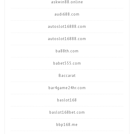
askwin88.online
audi688.com
autoslot16888.com
autoslot16888.com
ba88th.com
babet555.com
Baccarat
bar4game24hr.com
baslot168
baslot168bet.com
bbp168.me