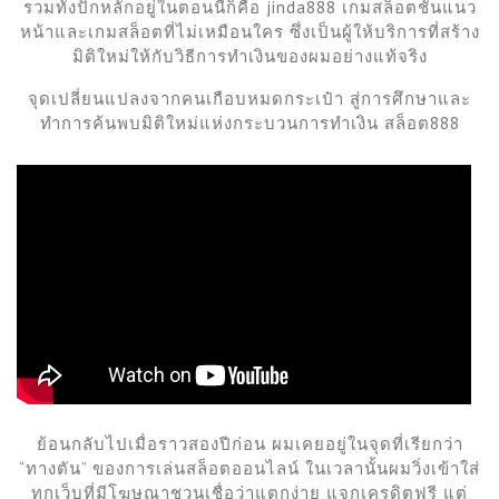
รวมทั้งปักหลักอยู่ในตอนนี้ก็คือ jinda888 เกมสล็อตชั้นแนว
หน้าและเกมสล็อตที่ไม่เหมือนใคร ซึ่งเป็นผู้ให้บริการที่สร้าง
มิติใหม่ให้กับวิธีการทำเงินของผมอย่างแท้จริง
จุดเปลี่ยนแปลงจากคนเกือบหมดกระเป๋า สู่การศึกษาและ
ทำการค้นพบมิติใหม่แห่งกระบวนการทำเงิน สล็อต888
ย้อนกลับไปเมื่อราวสองปีก่อน ผมเคยอยู่ในจุดที่เรียกว่า
“ทางตัน” ของการเล่นสล็อตออนไลน์ ในเวลานั้นผมวิ่งเข้าใส่
ทุกเว็บที่มีโฆษณาชวนเชื่อว่าแตกง่าย แจกเครดิตฟรี แต่