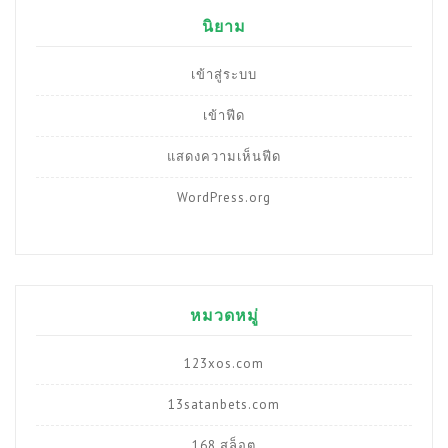
นิยาม
เข้าสู่ระบบ
เข้าฟีด
แสดงความเห็นฟีด
WordPress.org
หมวดหมู่
123xos.com
13satanbets.com
168 สล็อต