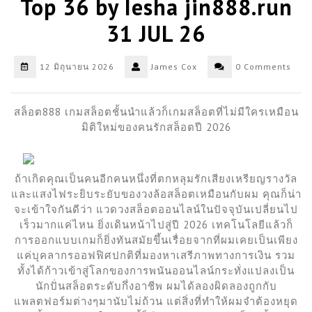
Top 36 by Iesha jin888.run
31 JUL 26
12 มิถุนายน 2026
James Cox
0 Comments
สล็อต888 เกมสล็อตชั้นนำแล้วก็เกมสล็อตที่ไม่มีใครเหมือน
มิติใหม่ของคนรักสล็อตปี 2026
ถ้าเกิดคุณเป็นคนอีกคนหนึ่งที่ตกหลุมรักเสียงเหรียญรางวัล
และแสงไฟระยิบระยับของวงล้อสล็อตเหมือนกับผม คุณก็น่า
จะเข้าใจกันดีว่า แวดวงสล็อตออนไลน์ในปัจจุบันเปลี่ยนไป
เร็วมากแค่ไหน ยิ่งเดินหน้าไปสู่ปี 2026 เทคโนโลยีแล้วก็
การออกแบบเกมก็ยิ่งทันสมัยขึ้นเรื่อยจากที่ผมเคยเป็นเพียง
แค่บุคลากรออฟฟิศปกติที่มองหาเสรีภาพทางการเงิน รวม
ทั้งได้ก้าวเข้าสู่โลกของการพนันออนไลน์กระทั่งแปลงเป็น
นักปั่นสล็อตระดับกึ่งอาชีพ ผมได้ลองผิดลองถูกกับ
แพลตฟอร์มต่างๆมานับไม่ถ้วน แต่สิ่งที่ทำให้ผมจำต้องหยุด