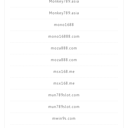
Monkey789.asia
Monkey789.asia
mono1688
mono16888.com
moza888.com
moza888.com
msx168.me
msx168.me
mun789slot.com
mun789slot.com
mwin9s.com