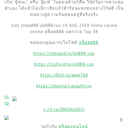
เป็น “ผู้ชนะ” หรือ “ผู้แพ้” ในตอนท้ายก็คือ วินัยในการควบคุม
ตัวเอง ได้แล้วไม่เลิก เสียแล้วหัวร้อนแทงทบอย่างไร้สติ เป็น
หนทางสู่ความรันทดอดสูที่จริงจริง
slot jinda888 jin888.run 19 AUG 2569 Iesha casino
online สล็อต888 แตกง่าย Top 58
ขอขอบคุณมากเว็ปไซต์
สล็อต888
https://rebrand.ly/jin888-run
https://cutly.info/jin888-run
https://bitt.to/aem78d
https://shorturl.asia/hIrxv
ht
tp
s://t.co/0NU0tobEFj
ป้
ายกำกับ:
สล็อตออนไลน์