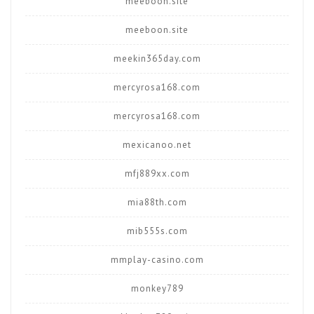
meeboon.site
meeboon.site
meekin365day.com
mercyrosa168.com
mercyrosa168.com
mexicanoo.net
mfj889xx.com
mia88th.com
mib555s.com
mmplay-casino.com
monkey789