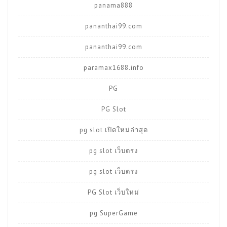
panama888
pananthai99.com
pananthai99.com
paramax1688.info
PG
PG Slot
pg slot เปิดใหม่ล่าสุด
pg slot เว็บตรง
pg slot เว็บตรง
PG Slot เว็บใหม่
pg SuperGame