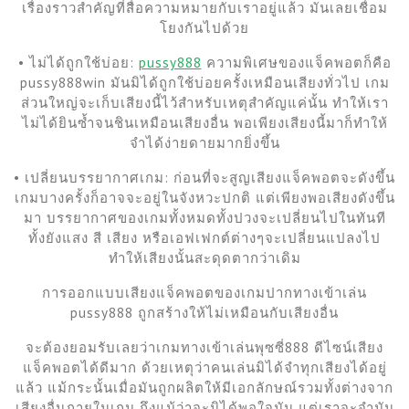
เรื่องราวสำคัญที่สื่อความหมายกับเราอยู่แล้ว มันเลยเชื่อม
โยงกันไปด้วย
• ไม่ได้ถูกใช้บ่อย:
pussy888
ความพิเศษของแจ็คพอตก็คือ
pussy888win มันมิได้ถูกใช้บ่อยครั้งเหมือนเสียงทั่วไป เกม
ส่วนใหญ่จะเก็บเสียงนี้ไว้สำหรับเหตุสำคัญแค่นั้น ทำให้เรา
ไม่ได้ยินซ้ำจนชินเหมือนเสียงอื่น พอเพียงเสียงนี้มาก็ทำให้
จำได้ง่ายดายมากยิ่งขึ้น
• เปลี่ยนบรรยากาศเกม: ก่อนที่จะสูญเสียงแจ็คพอตจะดังขึ้น
เกมบางครั้งก็อาจจะอยู่ในจังหวะปกติ แต่เพียงพอเสียงดังขึ้น
มา บรรยากาศของเกมทั้งหมดทั้งปวงจะเปลี่ยนไปในทันที
ทั้งยังแสง สี เสียง หรือเอฟเฟกต์ต่างๆจะเปลี่ยนแปลงไป
ทำให้เสียงนั้นสะดุดตากว่าเดิม
การออกแบบเสียงแจ็คพอตของเกมปากทางเข้าเล่น
pussy888 ถูกสร้างให้ไม่เหมือนกับเสียงอื่น
จะต้องยอมรับเลยว่าเกมทางเข้าเล่นพุซซี่888 ดีไซน์เสียง
แจ็คพอตได้ดีมาก ด้วยเหตุว่าคนเล่นมิได้จำทุกเสียงได้อยู่
แล้ว แม้กระนั้นเมื่อมันถูกผลิตให้มีเอกลักษณ์รวมทั้งต่างจาก
เสียงอื่นภายในเกม ถึงแม้ว่าจะมิได้พอใจมัน แต่เราจะจำมัน