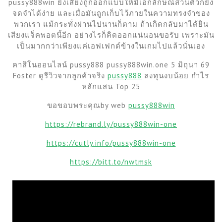
pussy888win ยิ่งเสียงถูกออกแบบให้มีเอกลักษณ์ส่วนตัวก็ยิ่ง
จดจำได้ง่าย และเมื่อมันถูกเก็บไว้ภายในความทรงจำของ
พวกเรา แม้กระทั่งผ่านไปนานก็ตาม ถ้าเกิดกลับมาได้ยิน
เสียงแจ็คพอตนี้อีก อย่างไรก็คิดออกแน่นอนขอรับ เพราะมัน
เป็นมากกว่าเพียงแค่เอฟเฟกต์ข้างในเกมไปแล้วนั่นเอง
คาสิโนออนไลน์ pussy888 pussy888win.one 5 มิถุนา 69
Foster ดูรีวิวจากลูกค้าจริง
pussy888
ลงทุนงบน้อย กำไร
หลักแสน Top 25
ขอขอบพระคุณby web
pussy888win
https://rebrand.ly/pussy888win-one
https://cutly.info/pussy888win-one
https://bitt.to/nwtmsk