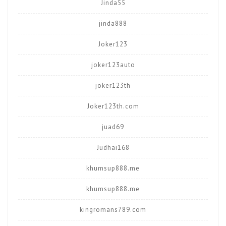
Jinda55
jinda888
Joker123
joker123auto
joker123th
Joker123th.com
juad69
Judhai168
khumsup888.me
khumsup888.me
kingromans789.com