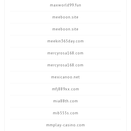
maxworld99.fun
meeboon.site
meeboon.site
meekin365day.com
mercyrosa168.com
mercyrosa168.com
mexicanoo.net
mfj889xx.com
mia88th.com
mib555s.com
mmplay-casino.com