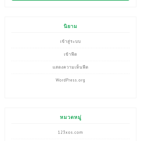
นิยาม
เข้าสู่ระบบ
เข้าฟีด
แสดงความเห็นฟีด
WordPress.org
หมวดหมู่
123xos.com