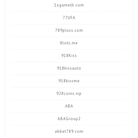
1xgameth.com
77UFA
789pluss.com
8lots.me
918Kiss
918kissauto
918kissme
928coins.vip
ABA
ABAGroup2
abbet789.com