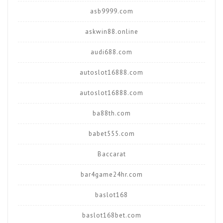
asb9999.com
askwin88.online
audi688.com
autoslot16888.com
autoslot16888.com
ba88th.com
babet555.com
Baccarat
bar4game24hr.com
baslot168
baslot168bet.com