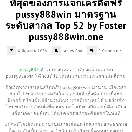
ที่สุดของการแจกเครดิตฟรี
pussy888win มาตรฐาน
ระดับสากล Top 52 by Foster
pussy888win.one
8 มิถุนายน 2026
James Cox
0 Comments
pussy888
ทำไมบางบุคคลจำเสียงแจ็คพอตบน
pussy888win ได้ถึงแม้ไม่ได้เล่นเกมนานและจากนั้นก็ตาม
ถ้าเกิดพวกเราเล่นสล็อตกับ pussy888win มานาน เมื่อเวลา
ผ่านไป พวกเราบางครั้งก็อาจจะลืมอีกทั้งชื่อเกม เนื้อหา
ฟีเจอร์ หรือแม้แต่จำนวนเงินรางวัลที่เราเคยได้ แต่ว่าเชื่อ
ไหมขอรับว่า สิ่งหนึ่งที่พวกเราจะไม่มีทางลืมเลยก็คือ “เสียง
แจ็คพอต” คนที่เคยได้แจ็คพอตแล้วจะคิดออกในทันที
แม้จะมิได้เปิดเกมมานานหลายเดือนหรือหลายปีและจากนั้น
ก็ตาม มันเป็นเพราะอะไรกันแน่? เสียงแจ็คพอตของเกม