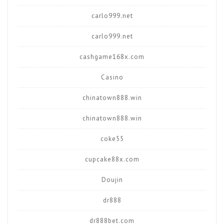
carlo999.net
carlo999.net
cashgame168x.com
Casino
chinatown888.win
chinatown888.win
coke55
cupcake88x.com
Doujin
dr888
dr888bet.com