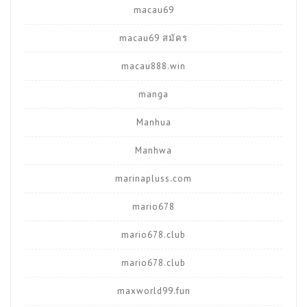
macau69
macau69 สมัคร
macau888.win
manga
Manhua
Manhwa
marinapluss.com
mario678
mario678.club
mario678.club
maxworld99.fun