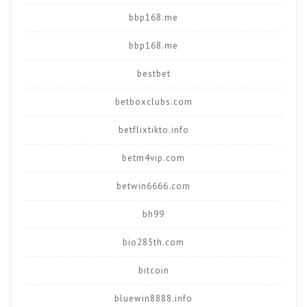
bbp168.me
bbp168.me
bestbet
betboxclubs.com
betflixtikto.info
betm4vip.com
betwin6666.com
bh99
bio285th.com
bitcoin
bluewin8888.info