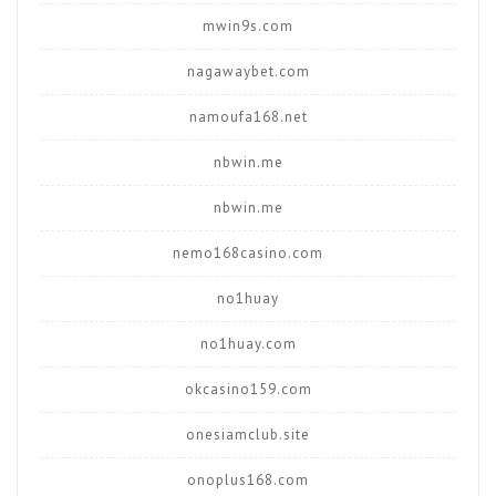
mwin9s.com
nagawaybet.com
namoufa168.net
nbwin.me
nbwin.me
nemo168casino.com
no1huay
no1huay.com
okcasino159.com
onesiamclub.site
onoplus168.com