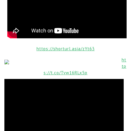
https://shorturl.asia/zYt63
ht
tp
s://t.co/Tvw16RLx5p