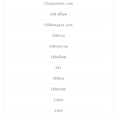
13satanbets.com
168 สล็อต
1688vegasx.com
168slot
168slot.vip
168สล็อต
18+
188bet
188betth
1xbet
1xbit