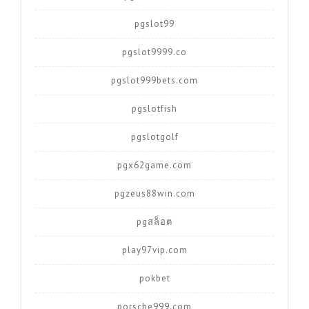
pgslot99
pgslot9999.co
pgslot999bets.com
pgslotfish
pgslotgolf
pgx62game.com
pgzeus88win.com
pgสล็อต
play97vip.com
pokbet
porsche999.com