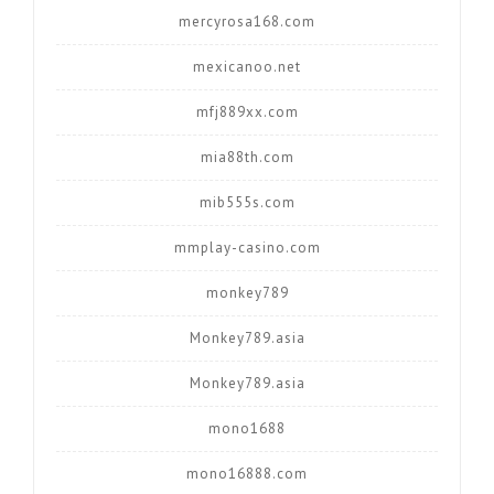
mercyrosa168.com
mexicanoo.net
mfj889xx.com
mia88th.com
mib555s.com
mmplay-casino.com
monkey789
Monkey789.asia
Monkey789.asia
mono1688
mono16888.com