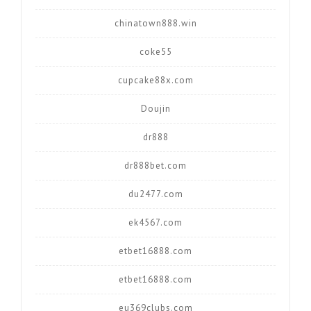
chinatown888.win
coke55
cupcake88x.com
Doujin
dr888
dr888bet.com
du2477.com
ek4567.com
etbet16888.com
etbet16888.com
eu369clubs.com