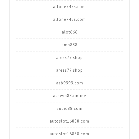
allone745s.com
allone745s.com
alot666
amb888
aress77.shop
aress77.shop
asb9999.com
askwin88.online
audi688.com
autoslot16888.com
autoslot16888.com