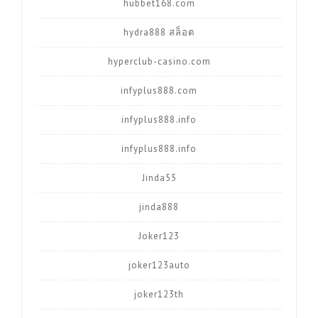
hubbet168.com
hydra888 สล็อต
hyperclub-casino.com
infyplus888.com
infyplus888.info
infyplus888.info
Jinda55
jinda888
Joker123
joker123auto
joker123th