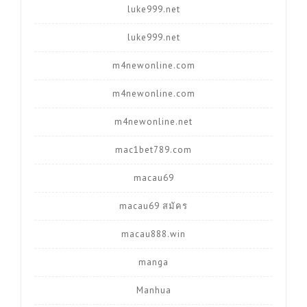
luke999.net
luke999.net
m4newonline.com
m4newonline.com
m4newonline.net
mac1bet789.com
macau69
macau69 สมัคร
macau888.win
manga
Manhua