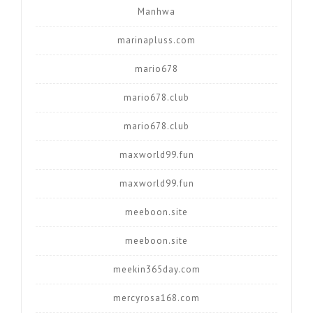
Manhwa
marinapluss.com
mario678
mario678.club
mario678.club
maxworld99.fun
maxworld99.fun
meeboon.site
meeboon.site
meekin365day.com
mercyrosa168.com