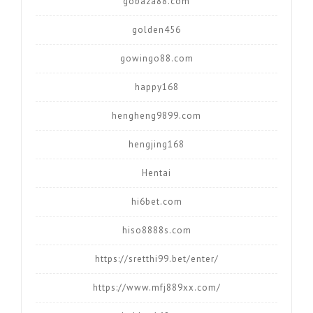
gobaza88.com
golden456
gowingo88.com
happy168
hengheng9899.com
hengjing168
Hentai
hi6bet.com
hiso8888s.com
https://sretthi99.bet/enter/
https://www.mfj889xx.com/