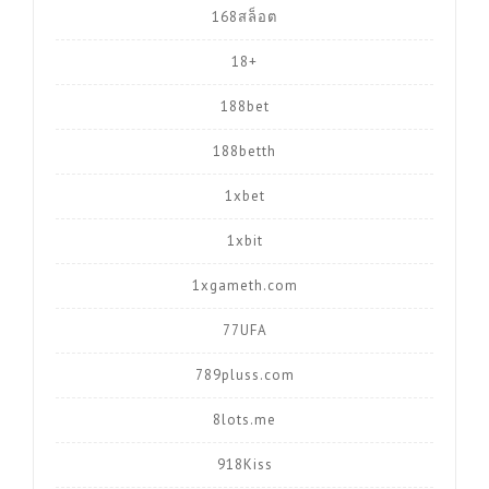
168สล็อต
18+
188bet
188betth
1xbet
1xbit
1xgameth.com
77UFA
789pluss.com
8lots.me
918Kiss