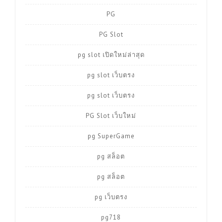
PG
PG Slot
pg slot เปิดใหม่ล่าสุด
pg slot เว็บตรง
pg slot เว็บตรง
PG Slot เว็บใหม่
pg SuperGame
pg สล็อต
pg สล็อต
pg เว็บตรง
pg718