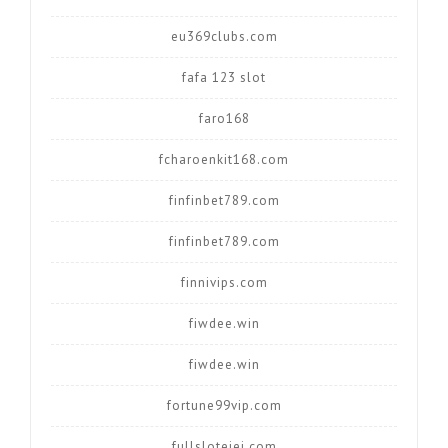
eu369clubs.com
fafa 123 slot
faro168
fcharoenkit168.com
finfinbet789.com
finfinbet789.com
finnivips.com
fiwdee.win
fiwdee.win
fortune99vip.com
fullsloteiei.com