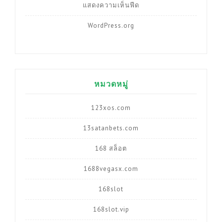
แสดงความเห็นฟีด
WordPress.org
หมวดหมู่
123xos.com
13satanbets.com
168 สล็อต
1688vegasx.com
168slot
168slot.vip