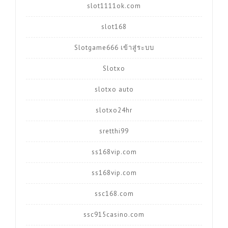
slot1111ok.com
slot168
Slotgame666 เข้าสู่ระบบ
Slotxo
slotxo auto
slotxo24hr
sretthi99
ss168vip.com
ss168vip.com
ssc168.com
ssc915casino.com