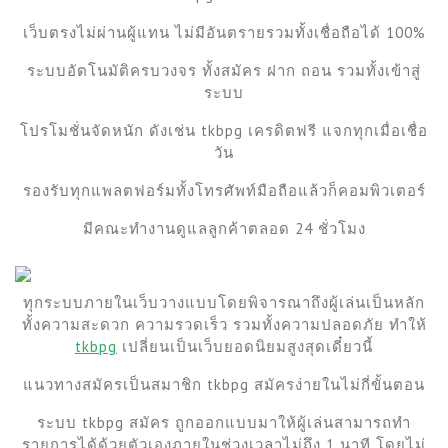
เว็บตรงไม่ผ่านผู้แทน ไม่มีอันตรายรวมทั้งเชื่อถือได้ 100%
ระบบอัตโนมัติครบวงจร ทั้งสมัคร ฝาก ถอน รวมทั้งเข้าสู่
ระบบ
โปรโมชั่นจัดหนัก ดังเช่น tkbpg เครดิตฟรี แจกทุกเมื่อเชื่อ
วัน
รองรับทุกแพลตฟอร์มทั้งโทรศัพท์มือถือแล้วก็คอมพิวเตอร์
มีคณะทำงานดูแลลูกค้าตลอด 24 ชั่วโมง
ทุกระบบภายในเว็บวางแบบโดยพิจารณาถึงผู้เล่นเป็นหลัก
ทั้งความสะดวก ความรวดเร็ว รวมทั้งความปลอดภัย ทำให้
tkbpg
เปลี่ยนเป็นเว็บยอดนิยมสูงสุดเดี๋ยวนี้
แนวทางสมัครเป็นสมาชิก tkbpg สมัครง่ายในไม่กี่ขั้นตอน
ระบบ tkbpg สมัคร ถูกออกแบบมาให้ผู้เล่นสามารถทำ
รายการได้ด้วยตัวเองภายในช่วงเวลาไม่ถึง 1 นาที โดยไม่