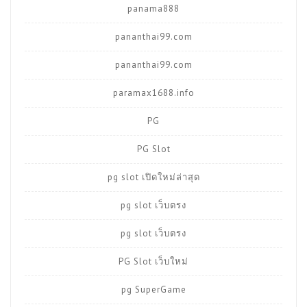
panama888
pananthai99.com
pananthai99.com
paramax1688.info
PG
PG Slot
pg slot เปิดใหม่ล่าสุด
pg slot เว็บตรง
pg slot เว็บตรง
PG Slot เว็บใหม่
pg SuperGame