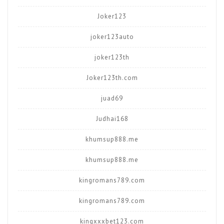
Joker123
joker123auto
joker123th
Joker123th.com
juad69
Judhai168
khumsup888.me
khumsup888.me
kingromans789.com
kingromans789.com
kingxxxbet123.com