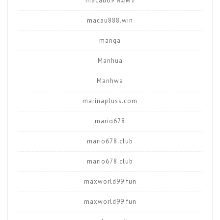
macau69 สมัคร
macau888.win
manga
Manhua
Manhwa
marinapluss.com
mario678
mario678.club
mario678.club
maxworld99.fun
maxworld99.fun