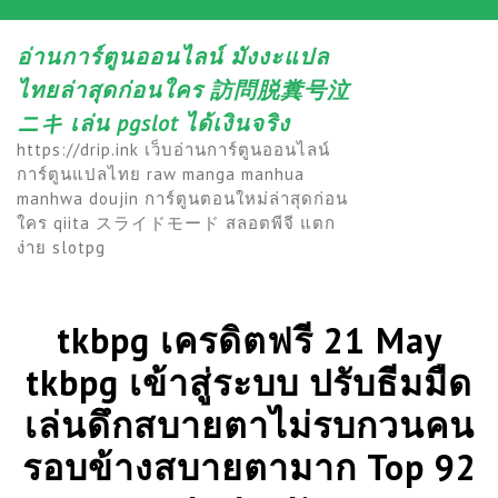
Skip
to
อ่านการ์ตูนออนไลน์ มังงะแปล
content
ไทยล่าสุดก่อนใคร 訪問脱糞号泣
ニキ เล่น pgslot ได้เงินจริง
https://drip.ink เว็บอ่านการ์ตูนออนไลน์
การ์ตูนแปลไทย raw manga manhua
manhwa doujin การ์ตูนตอนใหม่ล่าสุดก่อน
ใคร qiita スライドモード สลอตพีจี แตก
ง่าย slotpg
tkbpg เครดิตฟรี 21 May
tkbpg เข้าสู่ระบบ ปรับธีมมืด
เล่นดึกสบายตาไม่รบกวนคน
รอบข้างสบายตามาก Top 92