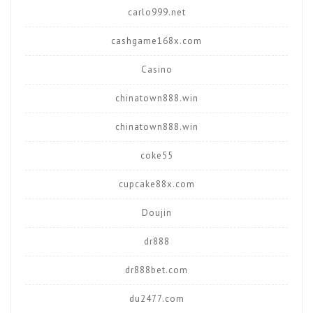
carlo999.net
cashgame168x.com
Casino
chinatown888.win
chinatown888.win
coke55
cupcake88x.com
Doujin
dr888
dr888bet.com
du2477.com