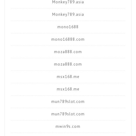
Monkey789.asia
Monkey789.asia
mono1688
mono16888.com
moza888.com
moza888.com
msx168.me
msx168.me
mun789slot.com
mun789slot.com
mwin9s.com