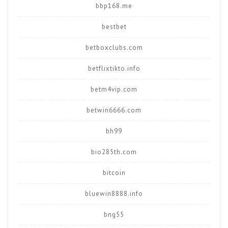
bbp168.me
bestbet
betboxclubs.com
betflixtikto.info
betm4vip.com
betwin6666.com
bh99
bio285th.com
bitcoin
bluewin8888.info
bng55