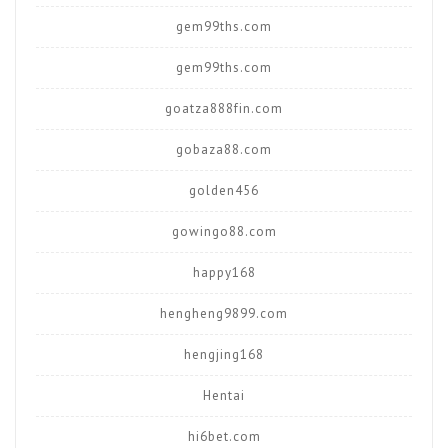
gem99ths.com
gem99ths.com
goatza888fin.com
gobaza88.com
golden456
gowingo88.com
happy168
hengheng9899.com
hengjing168
Hentai
hi6bet.com