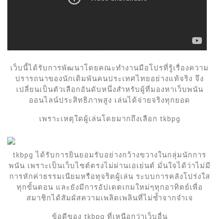
เว็บนี้ได้รับการพัฒนาโดยคณะทำงานมือโปรที่รู้เรื่องความ
ปรารถนาของนักเดิมพันคนประเทศไทยอย่างแท้จริง จึง
เปลี่ยนเป็นตัวเลือกอันดับหนึ่งสำหรับผู้ที่มองหาเว็บพนัน
ออนไลน์ประสิทธิภาพสูง เล่นได้จ่ายจริงทุกยอด
เพราะเหตุใดผู้เล่นโดยมากถึงเลือก tkbpg
tkbpg ได้รับการยินยอมรับอย่างกว้างขวางในกลุ่มนักการ
พนัน เพราะเป็นเว็บไซต์ตรงไม่ผ่านเอเย่นต์ มั่นใจได้ว่าไม่มี
การหักค่าธรรมเนียมหรือทุจริตผู้เล่น ระบบการคลังโปร่งใส
ทุกขั้นตอน และยังมีการอัปเดตเกมใหม่ๆทุกอาทิตย์เพื่อ
สมาชิกได้สัมผัสความเพลิดเพลินที่ไม่ซ้ำจากจำเจ
ข้อดีของ tkbpg ที่เหนือกว่าเว็บอื่น