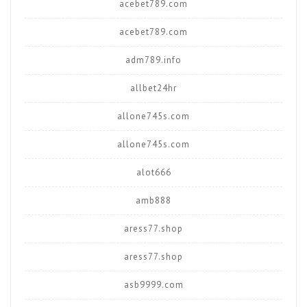
acebet789.com
acebet789.com
adm789.info
allbet24hr
allone745s.com
allone745s.com
alot666
amb888
aress77.shop
aress77.shop
asb9999.com