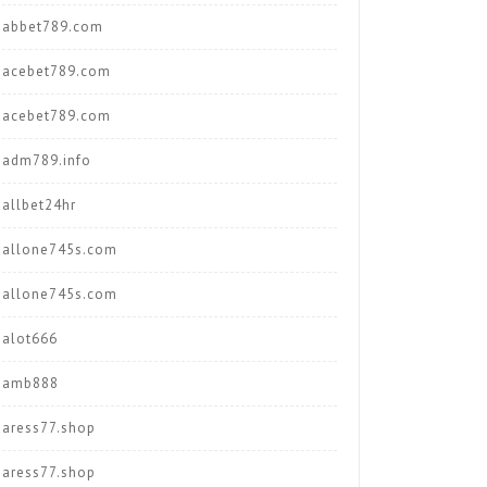
abbet789.com
acebet789.com
acebet789.com
adm789.info
allbet24hr
allone745s.com
allone745s.com
alot666
amb888
aress77.shop
aress77.shop