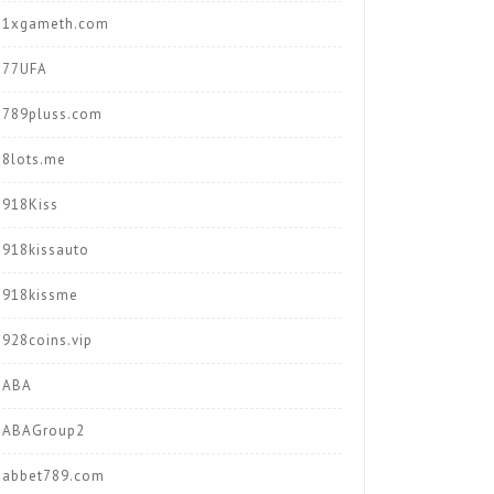
1xgameth.com
77UFA
789pluss.com
8lots.me
918Kiss
918kissauto
918kissme
928coins.vip
ABA
ABAGroup2
abbet789.com