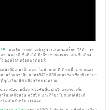
i99
ก่อนเลือกช่องทางเข้าสู่การเล่นเกมสล็อต ให้ทำการ
แหล่งที่เชื่อถือได้ สิ่งนี้จะช่วยคุณประเมินชื่อเสียง
าสิโนออนไลน์หรือแพลตฟอร์ม
าที่มีเกมสล็อตมากไม่น้อยเลยทีเดียวเพื่อตอบสนอง
สามรีลคลาสสิก สล็อตวิดีโอที่มีธีมสมจริง หรือสล็อตโปร
ี่คุณเลือกมีตัวเลือกที่หลากหลาย
สนอโบนัสรวมทั้งโปรโมชันที่น่าสนใจสามารถเพิ่ม
บนัสต้อนรับ ฟรีสปิน และก็โปรโมชันต่อเนื่องที่
เสริมเติมสำหรับการชนะ
าสล็อตออนไลน์
ตรวจดูให้มั่นใจว่าปากทางเข้าที่คุณเลือก