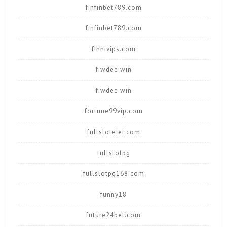
finfinbet789.com
finfinbet789.com
finnivips.com
fiwdee.win
fiwdee.win
fortune99vip.com
fullsloteiei.com
fullslotpg
fullslotpg168.com
funny18
future24bet.com