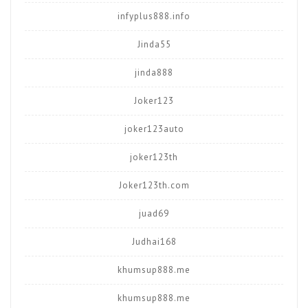
infyplus888.info
Jinda55
jinda888
Joker123
joker123auto
joker123th
Joker123th.com
juad69
Judhai168
khumsup888.me
khumsup888.me