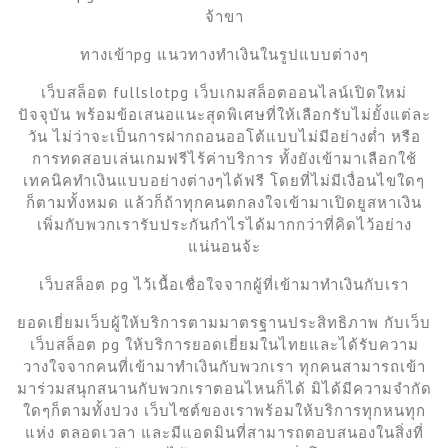
จ้าขา
ทางเข้าpg แนวทางทำเงินในรูปแบบต่างๆ
เว็บสล็อต fullslotpg เว็บเกมสล็อตออนไลน์เปิดใหม่
ปัจจุบัน พร้อมข้อเสนอแนะสุดพิเศษที่ให้เลือกรับไม่ยั้งแต่ละ
วัน ไม่ว่าจะเป็นการฝากถอนออโต้แบบไม่มีอย่างต่ำ หรือ
การทดสอบเล่นเกมฟรีไร้ค่าบริการ ทั้งยังเข้ามาเลือกใช้
เทคนิคทำเงินแบบอย่างต่างๆได้ฟรี โดยที่ไม่มีเงื่อนไขใดๆ
ก็ตามทั้งหมด แล้วก็ถ้าทุกคนตกลงใจเข้ามาเปิดยูสหาเงิน
เพิ่มกับพวกเรารับประกันกำไรได้มากกว่าที่คิดไว้อย่าง
แน่นอนจ้ะ
เว็บสล็อต pg ไว้เนื้อเชื่อใจจากผู้ที่เข้ามาทำเงินกับเรา
ยอดเยี่ยมเว็บผู้ให้บริการตามมาตรฐานประสิทธิภาพ กับเว็บ
เว็บสล็อต pg ให้บริการยอดเยี่ยมในไทยและได้รับความ
วางใจจากคนที่เข้ามาทำเงินกับพวกเรา ทุกคนสามารถเข้า
มาร่วมสนุกสนานกับพวกเราตอนไหนก็ได้ มิได้มีความจำกัด
ใดๆก็ตามทั้งปวง เว็บไซต์ของเราพร้อมให้บริการทุกหนทุก
แห่ง ตลอดเวลา และมีแอดมินที่สามารถตอบสนองในสิ่งที่