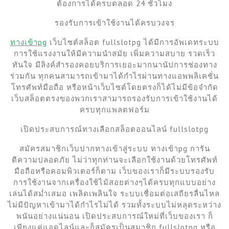
ต้องการได้ครบตลอด 24 ชั่วโมง
รองรับการเข้าใช้งานได้ครบวงจร
ทางเข้าpg
เว็บไซต์สล็อต fullslotpg ได้มีการอัพเดทระบบ
การใช้แรงงานให้มีความนำสมัย เพิ่มความสบาย รวดเร็ว
ทันใจ มีลิงค์สำรองคอยบริการเยอะมากนานัปการช่องทาง
ร่วมกัน ทุกคนสามารถเข้ามาได้กำไรผ่านทางแอพพลิเคชั่น
โทรศัพท์มือถือ หรือหน้าเว็บไซต์โดยตรงก็ได้ไม่มีข้อจำกัด
เว็บสล็อตตรงของพวกเราสามารถรองรับการเข้าใช้งานได้
ครบทุกแพลตฟอร์ม
เปิดประสบการณ์ทางเลือกสล็อตออนไลน์ fullslotpg
สมัครสมาชิกเว็บปากทางเข้าสู่ระบบ ทางเข้าpg การัน
ตีความปลอดภัย ไม่ว่าทุกท่านจะเลือกใช้งานด้วยโทรศัพท์
มือถือหรือคอมพิวเตอร์ก็ตาม เว็บของเราก็มีระบบรองรับ
การใช้งานจากเครื่องใช้ไม้สอยต่างๆได้ครบทุกแบบอย่าง
เล่นได้สม่ำเสมอ เพลิดเพลินใจ ระบบเชื่อมต่อเสถียรลื่นไหล
ไม่มีปัญหาเข้ามาได้กำไรไม่ได้ รวมทั้งระบบไม่หลุดระหว่าง
พนันอย่างแน่นอน เปิดประสบการณ์ใหม่ที่เว็บของเรา ก็
เพียงแค่แอดไลน์และก็สมัครเป็นสมาชิก fullslotpg หรือ