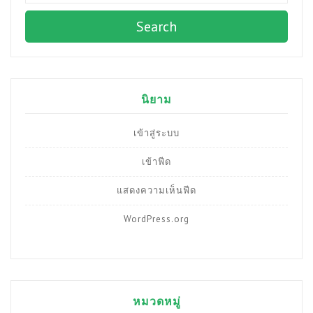
Search
นิยาม
เข้าสู่ระบบ
เข้าฟีด
แสดงความเห็นฟีด
WordPress.org
หมวดหมู่