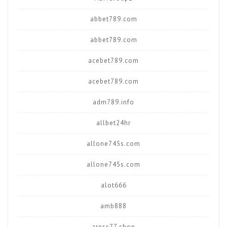
abbet789.com
abbet789.com
acebet789.com
acebet789.com
adm789.info
allbet24hr
allone745s.com
allone745s.com
alot666
amb888
aress77.shop