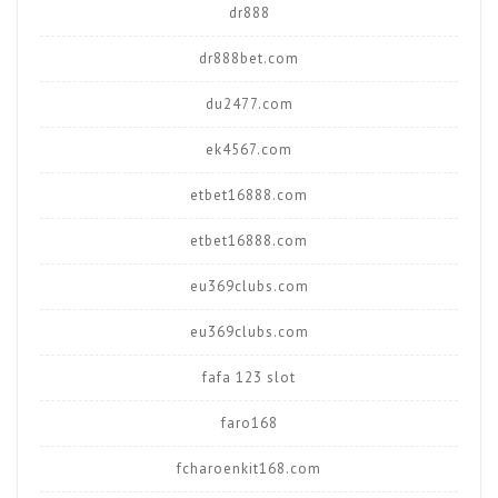
dr888
dr888bet.com
du2477.com
ek4567.com
etbet16888.com
etbet16888.com
eu369clubs.com
eu369clubs.com
fafa 123 slot
faro168
fcharoenkit168.com