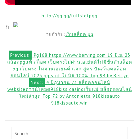
http://gg.gg/fullslotpgg
ป้
ายกำกับ:
เว็บสล็อต pg
แนะแนว
Previous:
Pg168 https://www.berving.com 19 มิ.ย. 23
สล็อตpgแท้ สล็อต เว็บตรงไม่ผ่านเอเย่นต์ไม่มีขั้นต่ำสล็อต
เรื่อง
pg เว็บตรง ไม่ผ่านเอเย่นต์ แจก สูตร ปั่นสล็อตสล็อต
ออนไลน์ 2023 pg slot โบนัส 100% Top 94 by Bettye
Next:
4 มิถุนายน 23 สล็อตออนไลน์
websiteดาวน์โหลด918kiss casinoเว็บแม่ สล็อตออนไลน์
ใหม่ล่าสุด Top 72 by Antonietta 918kissauto
918kissauto.win