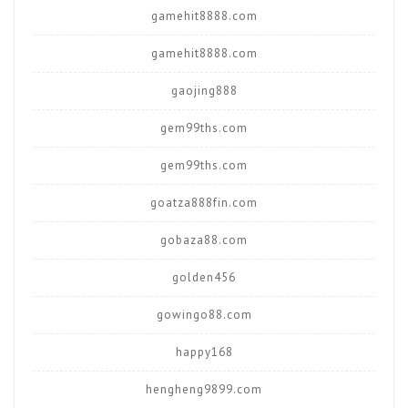
gamehit8888.com
gamehit8888.com
gaojing888
gem99ths.com
gem99ths.com
goatza888fin.com
gobaza88.com
golden456
gowingo88.com
happy168
hengheng9899.com