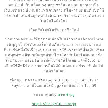
ออนไลน์ เว็บสล็อต pg ของเรากันมองเลย พวกเราเป็น
เว็บไซต์ตรง ที่ไม่มีตัวแทนคนกลาง ที่ไม่ผ่านเอเย่นต์ เปิดให้
บริการนักเดิมพันทุกคนได้เข้ามาทำกิจกรรมต่างๆได้ครบจบ
ในเว็บไซต์เดียว
เลือกรับโปรโมชั่นสมาชิกใหม่
พวกเราขอชี้แนะให้ทุกท่านเลือกใช้บริการกับสล็อตฟรี ทาง
เข้าpg เว็บไซต์เกมสล็อตอันดับแรกแบบเราจะเหมาะสม
ที่สุด ยืนหนึ่งในเรื่องแบบระบบการใช้แรงงานที่ล้ำสมัย เพียง
แค่ทุกท่านเข้ามาเปิดยูสทำกำไร เลือกรับโปรโมชั่นสมาชิก
ใหม่กับเรา พร้อมรับเครดิตไปใช้กันได้เลย แล้วก็ยังเข้ามา
เลือกใช้สิทธิพิเศษรายการอื่นได้ด้วยนะคะ อย่ารอช้าค่ะ ไป
สมัครกันเลย
สล็อตpg ทดลอง สล็อตpg fullslotpg.com 30 July 23
Rayford คาสิโนออนไลน์ pgสล็อตแตกง่าย Top 39
ขอขอบคุณby
ทางเข้าpg
https://bit.ly/full-slotpg