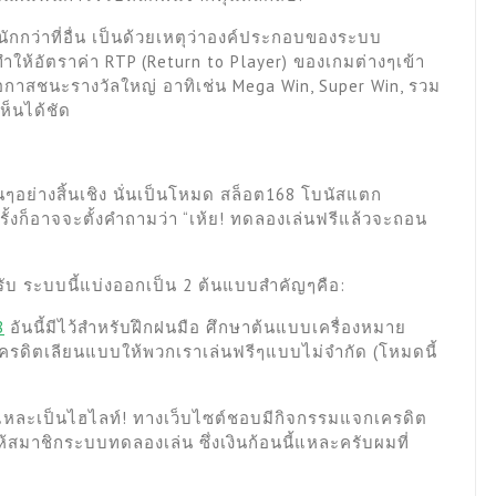
หนักกว่าที่อื่น เป็นด้วยเหตุว่าองค์ประกอบของระบบ
ทำให้อัตราค่า RTP (Return to Player) ของเกมต่างๆเข้า
นได้โอกาสชนะรางวัลใหญ่ อาทิเช่น Mega Win, Super Win, รวม
เห็นได้ชัด
ี่อื่นๆอย่างสิ้นเชิง นั่นเป็นโหมด สล็อต168 โบนัสแตก
งก็อาจจะตั้งคำถามว่า “เห้ย! ทดลองเล่นฟรีแล้วจะถอน
รับ ระบบนี้แบ่งออกเป็น 2 ต้นแบบสำคัญๆคือ:
8
อันนี้มีไว้สำหรับฝึกฝนมือ ศึกษาต้นแบบเครื่องหมาย
เครดิตเลียนแบบให้พวกเราเล่นฟรีๆแบบไม่จำกัด (โหมดนี้
้แหละเป็นไฮไลท์! ทางเว็บไซต์ชอบมีกิจกรรมแจกเครดิต
้สมาชิกระบบทดลองเล่น ซึ่งเงินก้อนนี้แหละครับผมที่