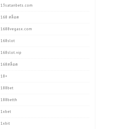
13satanbets.com
168 สล็อต
1688vegasx.com
168slot
168slot.vip
168สล็อต
18+
188bet
188betth
1xbet
1xbit