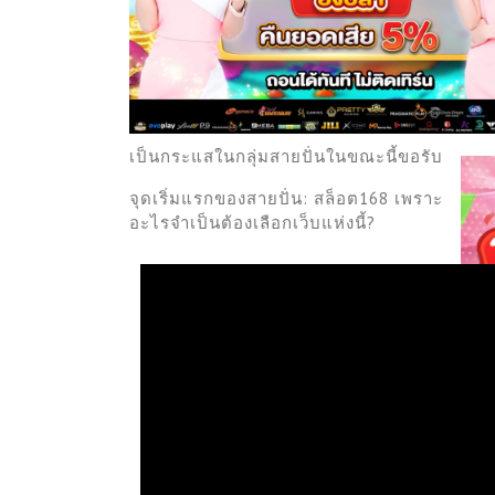
เป็นกระแสในกลุ่มสายปั่นในขณะนี้ขอรับ
จุดเริ่มแรกของสายปั่น: สล็อต168 เพราะ
อะไรจำเป็นต้องเลือกเว็บแห่งนี้?