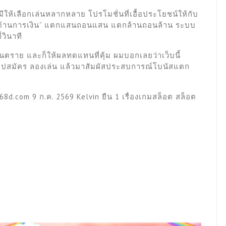
ีให้เลือกเล่นหลากหลาย โปรโมชั่นที่เอื้อประโยชน์ให้กับ
มั่นใจด้านการเงิน” แตกแสนถอนแสน แตกล้านถอนล้าน ระบบ
วินาที
อันตราย และก็ให้ผลทดแทนที่คุ้ม ผมบอกเลยว่าเว็บนี้
บไปสมัคร ลองเล่น แล้วมาสัมผัสประสบการณ์โบนัสแตก
8d.com 9 ก.ค. 2569 Kelvin ยืน 1 เรื่องเกมสล็อต สล็อต