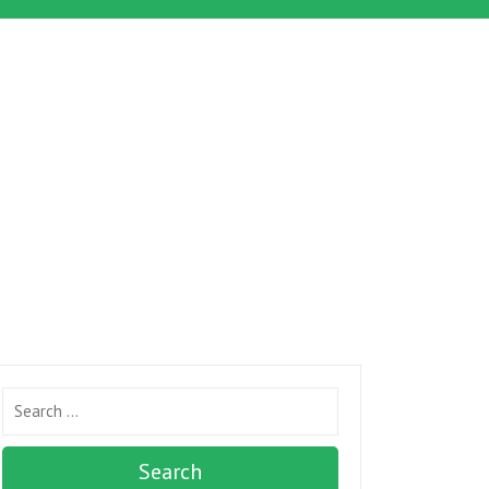
Search