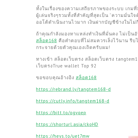
ทั้งในเรื่องของความเสถียรภาพของระบบ เกมที่ม
ผู้เล่นจริงๆรวมทั้งที่สำคัญที่สุดเป็น “ความ
ออโต้ดำเนินงานไวมาก เงินฝากบัญชีข้างในไม่กี่
ถ้าคุณกำลังมองหาแหล่งทำเงินที่มั่นคง ไม่เป็น
สล็อต168
คือคำตอบที่ไม่สมควรเล็งไว้นาน รี
กระจายด้วยตัวคุณเองเถิดครับผม!
ทางเข้า สล็อตเว็บตรง สล็อตเว็บตรง tangtem16
เว็บตรงTrue wallet Top 92
ขอขอบคุณอ้างอิง
สล็อต168
https://rebrand.ly/tangtem168-d
https://cutly.info/tangtem168-d
https://bitt.to/ogvqep
https://shorturl.asia/ckoHD
https://heys.to/uet7mw