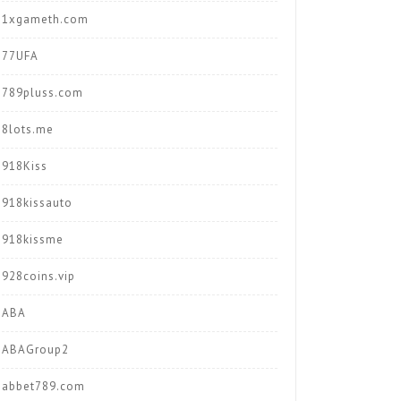
1xgameth.com
77UFA
789pluss.com
8lots.me
918Kiss
918kissauto
918kissme
928coins.vip
ABA
ABAGroup2
abbet789.com