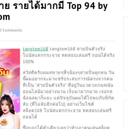
ย รายได้มากมี Top 94 by
com
0 Comments
tangtem168
tangtem168 สายปั่นตัวจริง
โบนัสแตกกระจาย ทดสอบเล่นฟรี ถอนได้จริง
100%
สวัสดีครับผมสหายๆพี่ๆน้องๆสายปั่นทุกคน วัน
นี้ผมอยากจะมาแชร์ประสบการณ์ตรงจากคน
ที่เป็น “สายปั่นตัวจริง” ที่อยู่ในแวดวงเกมพนัน
ออนไลน์มาอย่างนาน เจ็บมามากมาย เจอกล
ฉ้อฉลมาก็แยะ แต่ปัจจุบันผมได้ไปพบกับพิกัด
ลับ (ที่ไม่ลับอีกต่อไป) อย่างเว็บไซต์
สล็อต168 โบนัสแตกกระจาย ทดสอบเล่นฟรี
ถอนได้
ซึ่งบอกได้คำเดียวเลยว่าทำเอาคนเล่นสล็อต