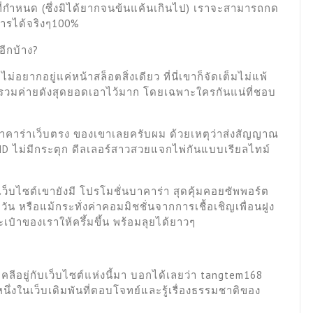
ที่กำหนด (ซึ่งมิได้ยากจนข้นแค้นเกินไป) เราจะสามารถกด
ารได้จริงๆ100%
อีกบ้าง?
่อยากอยู่แค่หน้าสล็อตสิ่งเดียว ที่นี่เขาก็จัดเต็มไม่แพ้
วบรวมค่ายดังสุดยอดเอาไว้มาก โดยเฉพาะใครกันแน่ที่ชอบ
บาคาร่าเว็บตรง ของเขาเลยครับผม ด้วยเหตุว่าส่งสัญญาณ
D ไม่มีกระตุก ดีลเลอร์สาวสวยแจกไพ่กันแบบเรียลไทม์
ว็บไซต์เขายังมี โปรโมชั่นบาคาร่า สุดคุ้มคอยซัพพอร์ต
ัน หรือแม้กระทั่งค่าคอมมิชชั่นจากการเชื้อเชิญเพื่อนฝูง
ระเป๋าของเราให้ครึ้มขึ้น พร้อมลุยได้ยาวๆ
ีอยู่กับเว็บไซต์แห่งนี้มา บอกได้เลยว่า tangtem168
่งในเว็บเดิมพันที่ตอบโจทย์และรู้เรื่องธรรมชาติของ