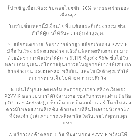
โปรเชิญเพื่อนพ้อง: รับคอมไม่ชชัน 20% จากยอดฝากของ
เพื่อนฝูง
โปรโมชั่นเหล่านี้มีเงื่อนไขที่แน่ชัดและก็เที่ยงธรรม ช่วย
ทำให้ผู้เล่นได้รับความคุ้มค่าสูงสุด.
5. สล็อตแตกง่าย อัตราการจ่ายสูง สล็อตเว็บตรง P2VVIP
มีชื่อในเรื่อง สล็อตแตกง่าย แล้วก็แจ็คพอตที่แตกบ่อยมาก
ด้วยอัตราการคืนเงินให้ผู้เล่น (RTP) ที่สูงถึง 96% ขึ้นไปใน
หลายเกม ผู้เล่นได้โอกาสลุ้นรางวัลใหญ่จากฟีเจอร์พิเศษ ยก
ตัวอย่างเช่น DoubleMax, ฟรีสปิน, และโบนัสตัวคูณ ทำให้
ทุกการหมุนเต็มไปด้วยความระทึกใจ.
6. เล่นได้ทุกแพลตฟอร์ม สะดวกทุกเวลา สล็อตเว็บตรง
P2VVIP ออกแบบมาให้ใช้งานง่าย รองรับการเล่นผ่าน มือถือ
(iOS และ Android), แท็บเล็ต และก็คอมพิวเตอร์ โดยไม่ต้อง
ดาวน์โหลดแอปพลิเคชัน ด้วยระบบที่ลื่นไหลรวมทั้งกราฟิก
ที่ชัดแจ๋ว ผู้เล่นสามารถเพลิดเพลินใจกับเกมได้ทุกหนทุก
แห่ง.
7. บริการลูกค้าตลอด 1 วัน ทีมงานของ P2VVIP พร้อมให้