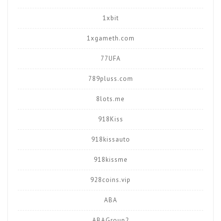
1xbit
1xgameth.com
77UFA
789pluss.com
8lots.me
918Kiss
918kissauto
918kissme
928coins.vip
ABA
ABAGroup2