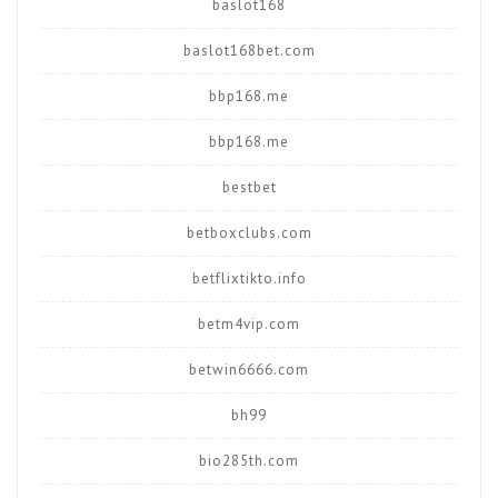
baslot168
baslot168bet.com
bbp168.me
bbp168.me
bestbet
betboxclubs.com
betflixtikto.info
betm4vip.com
betwin6666.com
bh99
bio285th.com