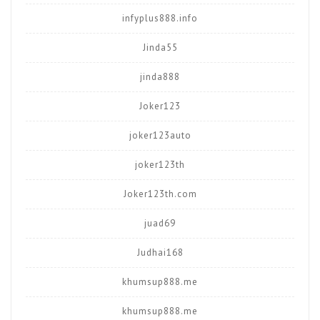
infyplus888.info
Jinda55
jinda888
Joker123
joker123auto
joker123th
Joker123th.com
juad69
Judhai168
khumsup888.me
khumsup888.me