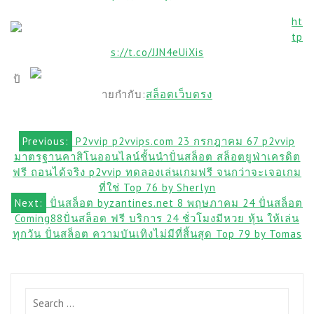
ht
tp
s://t.co/JJN4eUiXis
ป้
ายกำกับ:
สล็อตเว็บตรง
แนะแนว
Previous:
P2vvip p2vvips.com 23 กรกฎาคม 67 p2vvip
มาตรฐานคาสิโนออนไลน์ชั้นนำปั่นสล็อต สล็อตยูฟ่าเครดิต
เรื่อง
ฟรี ถอนได้จริง p2vvip ทดลองเล่นเกมฟรี จนกว่าจะเจอเกม
ที่ใช่ Top 76 by Sherlyn
Next:
ปั่นสล็อต byzantines.net 8 พฤษภาคม 24 ปั่นสล็อต
Coming88ปั่นสล็อต ฟรี บริการ 24 ชั่วโมงมีหวย หุ้น ให้เล่น
ทุกวัน ปั่นสล็อต ความบันเทิงไม่มีที่สิ้นสุด Top 79 by Tomas