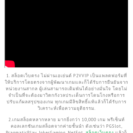
1. สล็อตเว็บตรง ไม่ผ่านเอเย่นต์ P2VVIP เป็นแพลตฟอร์มที่
ให้บริการโดยตรงจากผู้พัฒนาเกมและก็ได้รับการยืนยันจาก
หน่วยงานสากล ผู้เล่นสามารถเดิมพันได้อย่างมั่นใจ โดยไม่
จำเป็นที่จะต้องมาวิตกกังวลประเด็นการโดนโกงหรือการ
ปรับแก้ผลสรุปของเกม ทุกเกมมีลิขสิทธิ์แท้แล้วก็ได้รับการ
วิเคราะห์เพื่อความยุติธรรม.
2.เกมสล็อตหลากหลาย มากยิ่งกว่า 10,000 เกม พรีเซ็นท์
คอลเลกชันเกมสล็อตจากค่ายชั้นนำ ดังเช่นว่า PGSlot,
PragmaticPlay, JokerGaming, NetEnt,
สล็อตเว็บตรง
แล้วก็