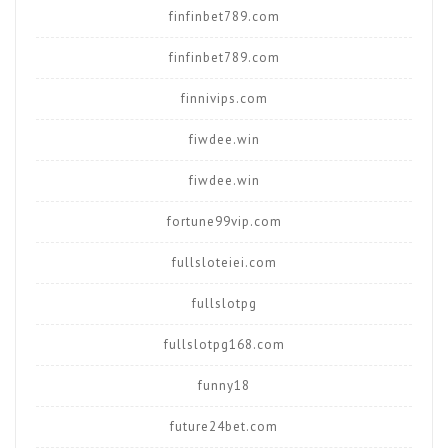
finfinbet789.com
finfinbet789.com
finnivips.com
fiwdee.win
fiwdee.win
fortune99vip.com
fullsloteiei.com
fullslotpg
fullslotpg168.com
funny18
future24bet.com