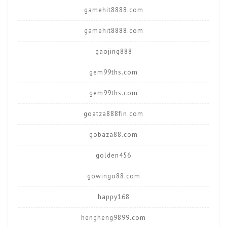
gamehit8888.com
gamehit8888.com
gaojing888
gem99ths.com
gem99ths.com
goatza888fin.com
gobaza88.com
golden456
gowingo88.com
happy168
hengheng9899.com