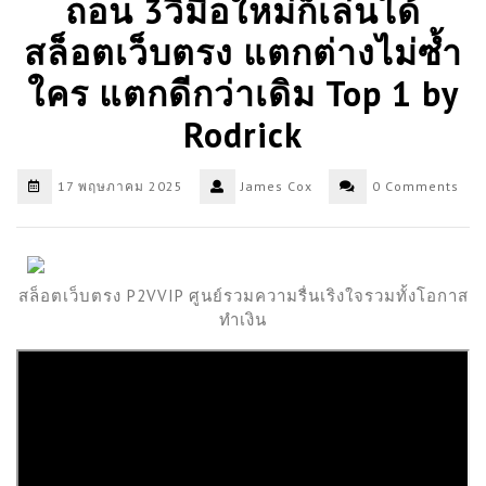
ถอน 3วิมือใหม่ก็เล่นได้
สล็อตเว็บตรง แตกต่างไม่ซ้ำ
ใคร แตกดีกว่าเดิม Top 1 by
Rodrick
17 พฤษภาคม 2025
James Cox
0 Comments
สล็อตเว็บตรง P2VVIP ศูนย์รวมความรื่นเริงใจรวมทั้งโอกาส
ทำเงิน