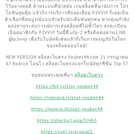
ไว้อย่างพอดี ด้วยระบบที่นำสมัย เกมสล็อตที่นานัปการ โปร
โมชั่นสุดคุ้ม แล้วก็การบริการที่ยอดเยี่ยม P2VVIP ก็เลยเป็น
ตัวเลือกที่สมบูรณ์แบบสำหรับนักเดิมพันทุกคน หากคุณกำลัง
มองหาประสบการณ์การเล่นสล็อตที่ไม่ซ้ำใคร ลงทะเบียน
เป็นสมาชิกกับ P2VVIP วันนี้ที่ ufp-2 หรือติดต่อผ่าน LINE
@p2vvip เพื่อรับโบนัสพิเศษแล้วก็เริ่มการผจญภัยในโลก
ของสล็อตออนไลน์!
NEW VERSION สล็อตเว็บตรง Youbet44.com 21 กรกฎาคม
67 Rodrick โอนไว สล็อตเว็บตรงแจกโบนัสทุกซีซั่น Top 57
ขอขอบพระคุณที่มา
สล็อตเว็บตรง
https://bit.ly/slot-youbet44
https://rebrand.ly/slot-youbet44
https://wow.in.th/slot-youbet44
https://shorturl.asia/5IHh3
https://cutt.ly/xrxuiaCL