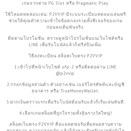
เกมจากค่าย PG Slot หรือ Pragmatic Play.
ใช้โหมดทดสอบเล่น: P2VVIP มีระบบระเบียบทดลองเล่นฟรี
ช่วยให้คุณทำความเข้าใจข้อตกลงรวมทั้งฟีเจอร์ของเกม
ก่อนลงเดิมพันจริง.
ติดตามโปรโมชั่น: ตรวจดูหน้าโปรโมชั่นบนเว็บไซต์หรือ
LINE เพื่อรับโบนัสแล้วก็ฟรีสปินเพิ่ม.
วิธีลงทะเบียน สล็อตเว็บตรง P2VVIP
1.เข้าไปที่หน้าเว็บไซต์ ufp-2 หรือติดต่อผ่าน LINE
@p2vvip.
2.กรอกข้อมูลส่วนตัว ตัวอย่างเช่น เบอร์โทรศัพท์และบัญชี
ธนาคาร หรือ TrueMoneyWallet.
3.ฝากเงินคราวแรกเพื่อรับโบนัสต้อนรับแล้วก็เริ่มเล่นทันที.
4.เลือกเกมสล็อตที่ถูกใจรวมทั้งลุ้นรางวัลใหญ่!
สล็อตเว็บตรง P2VVIP คือแพลตฟอร์มที่ผสมผสานความ
สนุกสนาน ความปลอดภัย แล้วก็จังหวะสำหรับการทำกำไร