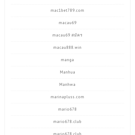
mac1bet789.com
macau69
macau69 สมัคร
macau888.win
manga
Manhua
Manhwa
marinapluss.com
mario678
mario678.club
mario678.club