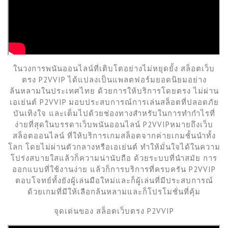
ในวงการพนันออนไลน์ที่เติบโตอย่างไม่หยุดยั้ง สล็อตเว็บ
ตรง P2VVIP ได้แปลงเป็นแพลตฟอร์มยอดนิยมอย่าง
ล้นหลามในประเทศไทย ด้วยการให้บริการโดยตรง ไม่ผ่าน
เอเย่นต์ P2VVIP มอบประสบการณ์การเล่นสล็อตที่ปลอดภัย
บันเทิงใจ และเต็มไปด้วยช่องทางสำหรับในการทำกำไรที่
ง่ายที่สุดในบรรดาเว็บพนันออนไลน์ P2VVIPหมายถึงเว็บ
สล็อตออนไลน์ ที่ให้บริการเกมสล็อตจากค่ายเกมชั้นนำทั้ง
โลก โดยไม่ผ่านตัวกลางหรือเอเย่นต์ ทำให้มั่นใจได้ในความ
โปร่งสบายใสแล้วก็ความน่านับถือ ด้วยระบบที่นำสมัย การ
ออกแบบที่ใช้งานง่าย แล้วก็การบริการที่ครบครัน P2VVIP
ตอบโจทย์ทั้งยังผู้เล่นมือใหม่และก็ผู้เล่นที่มีประสบการณ์
ด้วยเกมที่มีให้เลือกล้นหลามและก็โปรโมชั่นที่คุ้ม
จุดเด่นของ สล็อตเว็บตรง P2VVIP