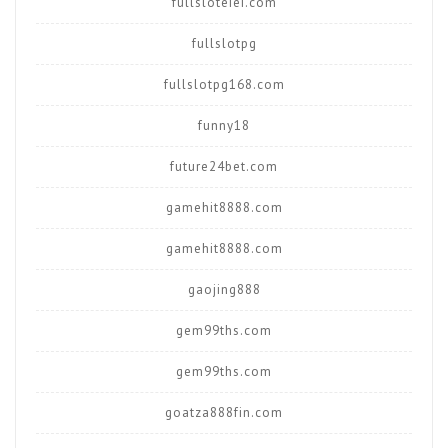
fullsloteiei.com
fullslotpg
fullslotpg168.com
funny18
future24bet.com
gamehit8888.com
gamehit8888.com
gaojing888
gem99ths.com
gem99ths.com
goatza888fin.com