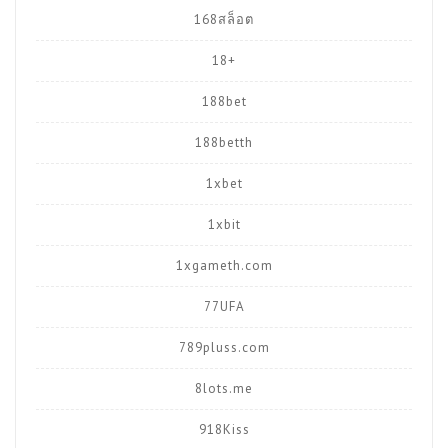
168สล็อต
18+
188bet
188betth
1xbet
1xbit
1xgameth.com
77UFA
789pluss.com
8lots.me
918Kiss