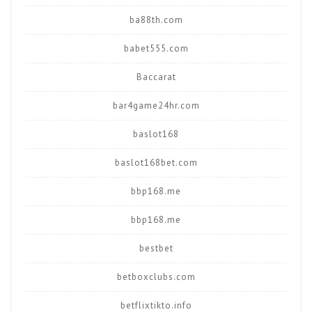
ba88th.com
babet555.com
Baccarat
bar4game24hr.com
baslot168
baslot168bet.com
bbp168.me
bbp168.me
bestbet
betboxclubs.com
betflixtikto.info