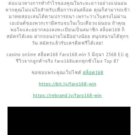
ต่อแนวทางการทำกำไรของคุณในระยะยาวอย่างแน่นอน
หากคุณไม่แน่ใจสำหรับเพื่อการเล่นสล็อต คุณก็สามารถเข้า
มาทดสอบเล่นได้ตามปรารถนา เพราะว่าเว็บตรงไม่ผ่าน
เอเย่นต์ของพวกเรามีครบจบในเว็บเดียวแน่นอน ถ้าคุณ
พอใจและอยากลองลงทะเบียนเป็นสมาชิก สล็อต168 ก็
สมัครได้เลย ฝากถอนง่ายไม่มีอย่างน้อย สนุกสนานได้ทุกๆ
วัน สมัครแล้วรับเครดิตฟรีได้เลย!
casino online สล็อต168 Faro168.win 5 มิถุนา 2568 Eli ดู
รีวิวจากลูกค้าจริง faro168แตกทุกชั่วโมง Top 87
ขอขอบพระคุณเว็ปไซต์
สล็อต168
https://bit.ly/faro168-win
https://rebrand.ly/faro168-win