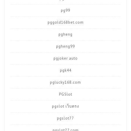
pg99
pggold168bet.com
pgheng
pgheng99
pgjoker auto
pgk44
pglucky168.com
PGSlot
pgslot เว็บตรง
pgslot77
pgslot77.com