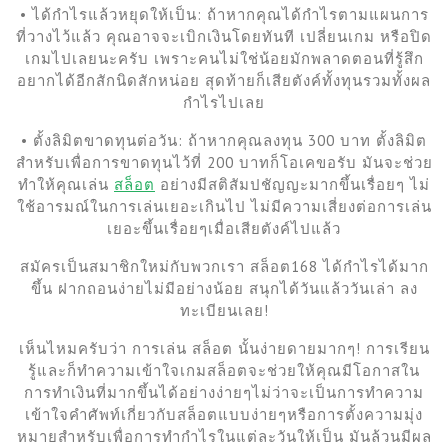
• ได้กำไรแล้วหยุดให้เป็น: ถ้าหากคุณได้กำไรตามแผนการ
ที่วางไว้แล้ว คุณอาจจะเบิกเงินโดยทันที เปลี่ยนเกม หรือปิด
เกมไปเลยนะครับ เพราะคนไม่ใช่น้อยมักพลาดตอนที่รู้สึก
อยากได้อีกสักนิดสักหน่อย สุดท้ายก็เสียตังค์ทั้งทุนรวมทั้งผล
กำไรไปเลย
• ตั้งลิมิตขาดทุนต่อวัน: ถ้าหากคุณลงทุน 300 บาท ตั้งลิมิต
สำหรับเพื่อการขาดทุนไว้ที่ 200 บาทก็โอเคขอรับ มันจะช่วย
ทำให้คุณเล่น
สล็อต
อย่างมีสติสัมปชัญญะมากขึ้นเรื่อยๆ ไม่
ใช้อารมณ์ในการเล่นเยอะเกินไป ไม่มีความเสี่ยงต่อการเล่น
เยอะขึ้นเรื่อยๆเมื่อเสียตังค์ไปแล้ว
สมัครเป็นสมาชิกใหม่กับพวกเรา สล็อต168 ได้กำไรได้มาก
ขึ้น ฝากถอนง่ายไม่มีอย่างน้อย สนุกได้วันแล้ววันเล่า ลง
ทะเบียนเลย!
เห็นไหมครับว่า การเล่น สล็อต นั้นง่ายดายมากๆ! การเรียน
รู้และก็ทำความเข้าใจเกมสล็อตจะช่วยให้คุณมีโอกาสใน
การทำเงินที่มากขึ้นได้อย่างง่ายๆไม่ว่าจะเป็นการทำความ
เข้าใจคำศัพท์เกี่ยวกับสล็อตแบบง่ายๆหรือการตั้งความมุ่ง
หมายสำหรับเพื่อการทำกำไรในแต่ละวันให้เป็น มันล้วนมีผล