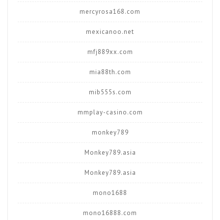
mercyrosa168.com
mexicanoo.net
mfj889xx.com
mia88th.com
mib555s.com
mmplay-casino.com
monkey789
Monkey789.asia
Monkey789.asia
mono1688
mono16888.com