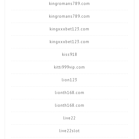
kingromans789.com
kingromans789.com
kingxxxbet123.com
kingxxxbet123.com
kiss918
kitti999vip.com
lion123
lionth168.com
lionth168.com
live22
live22slot