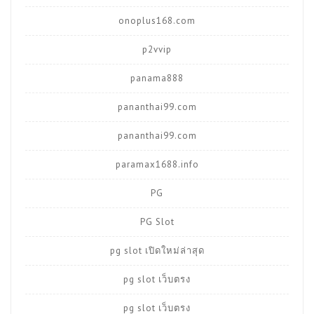
onoplus168.com
p2vvip
panama888
pananthai99.com
pananthai99.com
paramax1688.info
PG
PG Slot
pg slot เปิดใหม่ล่าสุด
pg slot เว็บตรง
pg slot เว็บตรง