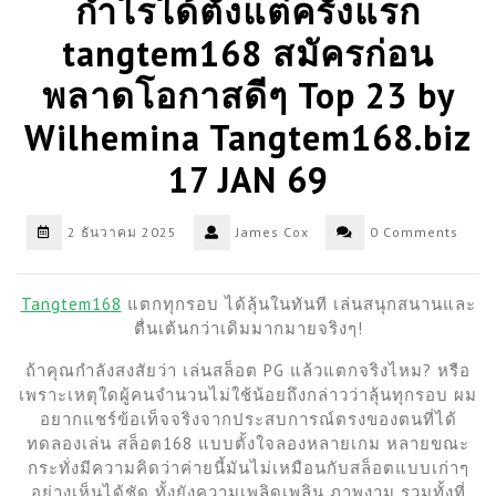
กำไรได้ตั้งแต่ครั้งแรก
tangtem168 สมัครก่อน
พลาดโอกาสดีๆ Top 23 by
Wilhemina Tangtem168.biz
17 JAN 69
2 ธันวาคม 2025
James Cox
0 Comments
Tangtem168
แตกทุกรอบ ได้ลุ้นในทันที เล่นสนุกสนานและ
ตื่นเต้นกว่าเดิมมากมายจริงๆ!
ถ้าคุณกำลังสงสัยว่า เล่นสล็อต PG แล้วแตกจริงไหม? หรือ
เพราะเหตุใดผู้คนจำนวนไม่ใช้น้อยถึงกล่าวว่าลุ้นทุกรอบ ผม
อยากแชร์ข้อเท็จจริงจากประสบการณ์ตรงของตนที่ได้
ทดลองเล่น สล็อต168 แบบตั้งใจลองหลายเกม หลายขณะ
กระทั่งมีความคิดว่าค่ายนี้มันไม่เหมือนกับสล็อตแบบเก่าๆ
อย่างเห็นได้ชัด ทั้งยังความเพลิดเพลิน ภาพงาม รวมทั้งที่