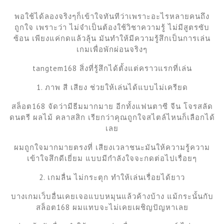
พอใช้ได้ลองจริงๆก็เข้าใจทันทีว่าเพราะอะไรหลายคนถึง
ถูกใจ เพราะว่า ไม่จำเป็นต้องใช้วิชาความรู้ ไม่มีสูตรซับ
ซ้อน เพียงแค่กดแล้วลุ้น มันทำให้มีความรู้สึกเป็นการเล่น
เกมเพื่อพักผ่อนจริงๆ
tangtem168 สิ่งที่รู้สึกได้ตั้งแต่คราวแรกที่เล่น
1. ภาพ สี เสียง ช่วยให้เล่นได้แบบไม่เครียด
สล็อต168 จัดว่ามีธีมมากมาย อีกทั้งแฟนตาซี จีน โจรสลัด
ดนตรี ผลไม้ คลาสสิก เรียกว่าคุณถูกใจสไตล์ไหนก็เลือกได้
เลย
ผมถูกใจมากมายตรงที่ เสียงเวลาชนะมันให้ความรู้ความ
เข้าใจสึกดีเยี่ยม แบบมีกำลังใจจะกดต่อไปเรื่อยๆ
2. เกมลื่น ไม่กระตุก ทำให้เล่นเรื่อยได้ยาว
บางเกมเว็บอื่นเคยเจอแบบหมุนแล้วค้างบ้าง แม้กระนั้นกับ
สล็อต168 ผมแทบจะไม่เคยเผชิญปัญหาเลย