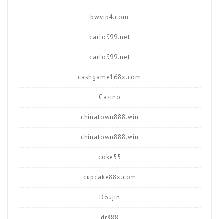
bwvip4.com
carlo999.net
carlo999.net
cashgame168x.com
Casino
chinatown888.win
chinatown888.win
coke55
cupcake88x.com
Doujin
dr888