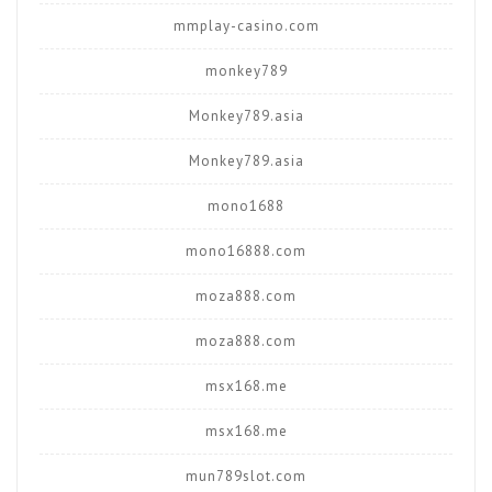
mmplay-casino.com
monkey789
Monkey789.asia
Monkey789.asia
mono1688
mono16888.com
moza888.com
moza888.com
msx168.me
msx168.me
mun789slot.com