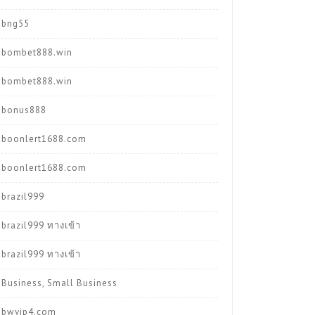
bng55
bombet888.win
bombet888.win
bonus888
boonlert1688.com
boonlert1688.com
brazil999
brazil999 ทางเข้า
brazil999 ทางเข้า
Business, Small Business
bwvip4.com