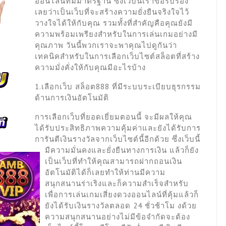
ออนไลน์ที่มีมาตรฐาน ซึ่งเว็บนี้เราขอรับรอง
เลยว่าเป็นเว็บที่จะสร้างความยั่งยืนจริงใจไว้
วางใจได้ให้กับคุณ รวมทั้งที่สำคัญคือคุณยังมี
ความพร้อมเพรียงสำหรับในการเล่นเกมอย่างมี
คุณภาพ วันนี้พวกเราจะพาคุณไปดูกันว่า
เทคนิคสำหรับในการเลือกเว็บไซต์สล็อตที่สร้าง
ความมั่งคั่งให้กับคุณมีอะไรบ้าง
1.เลือกเว็บ สล็อต888 ที่มีระบบระเบียบธุรกรรม
ด้านการเงินอัตโนมัติ
การเลือกเว็บที่ยอดเยี่ยมตอนนี้ จะมีผลให้คุณ
ได้รับประสิทธิภาพความคุ้มค่าและยังได้รับการ
การันตีเงินรางวัลจากเว็บไซต์นี้อีกด้วย ซึ่งเว็บนี้
มีความมั่นคงและยั่งยืนทางการเงิน แล้วก็ยัง
เป็นเว็บที่ทำให้คุณสามารถฝากถอนเงิน
อัตโนมัติได้ก็เลยทำให้ท่านมีความ
สนุกสนานร่าเริงและก็ความสำเร็จสำหรับ
เพื่อการเล่นเกมเสี่ยงดวงออนไลน์ที่คุ้มแล้วก็
ยังได้รับเงินรางวัลตลอด 24 ชั่วช้าโม งด้วย
ความสนุกสนานอย่างไม่มีข้อจำกัดจะต้อง