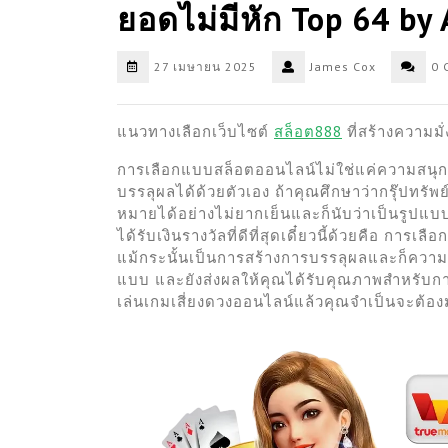
ยอดไม่มีหัก Top 64 by
27 เมษายน 2025
James Cox
0 
แนวทางเลือกเว็บไซต์
สล็อต888
ที่สร้างความมั
การเลือกแบบสล็อตออนไลน์ไม่ใช่แค่ความสนุกสนา
บรรลุผลได้ด้วยตัวเอง ถ้าคุณศึกษาว่ากรุ๊ปทรั
หมายได้อย่างไม่ยากเย็นและก็นับว่าเป็นรูปแบ
ได้รับเงินรางวัลที่ดีที่สุดเดี๋ยวนี้ด้วยคือ การเล
แม้กระนั้นเป็นการสร้างการบรรลุผลและก็ความมั่น
แบบ และยังส่งผลให้คุณได้รับคุณภาพสำหรับการเ
เล่นเกมเสี่ยงดวงออนไลน์แล้วคุณจำเป็นจะต้องมาท