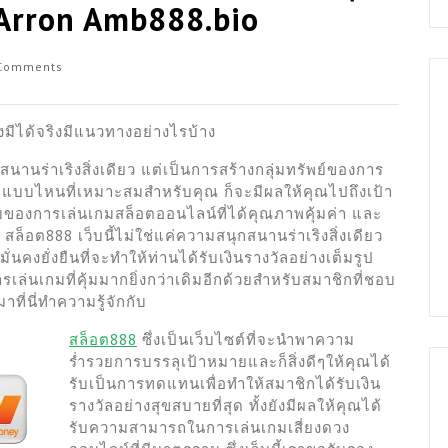
 Arron Amb888.bio
Comments
่งมีได้จริงมีแนวทางอย่างไรบ้าง
นร่าเริงสิ่งเดียว แต่เป็นการสร้างกลุ่มทรัพย์ของการ
พย์แบบไหนที่เหมาะสมสำหรับคุณ ก็จะมีผลให้คุณไปถึงเป้า
บของการเล่นเกมสล็อตออนไลน์ที่ได้คุณภาพคุ้มค่า และ
ือก สล็อต888 เว็บนี้ไม่ใช่แค่ความสนุกสนานร่าเริงสิ่งเดียว
คงยั่งยืนที่จะทำให้ท่านได้รับเงินรางวัลอย่างเต็มรูป
ล่นเกมที่คุ้มมากยิ่งกว่าเดิมอีกด้วยสำหรับสมาชิกที่ชอบ
ี่นี่ทำความรู้จักกับ
สล็อต888
ซึ่งเป็นเว็บไซต์ที่จะนำพาความ
ร่ำรวยการบรรลุเป้าหมายและก็สิ่งดีๆให้คุณได้
รับเป็นการทดแทนเพื่อทำให้สมาชิกได้รับเงิน
รางวัลอย่างสุขสบายที่สุด ทั้งยังมีผลให้คุณได้
รับความสามารถในการเล่นเกมเสี่ยงดวง