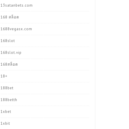
13satanbets.com
168 สล็อต
1688vegasx.com
168slot
168slot.vip
168สล็อต
18+
188bet
188betth
1xbet
1xbit