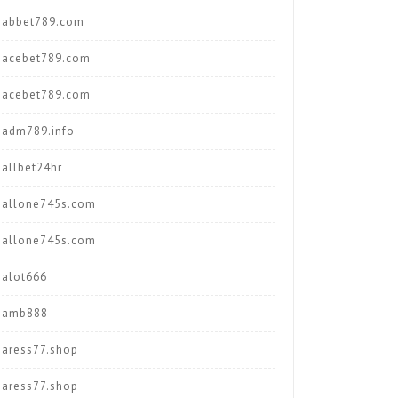
abbet789.com
acebet789.com
acebet789.com
adm789.info
allbet24hr
allone745s.com
allone745s.com
alot666
amb888
aress77.shop
aress77.shop