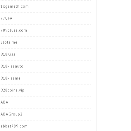
1xgameth.com
77UFA
789pluss.com
8lots.me
918Kiss
918kissauto
918kissme
928coins.vip
ABA
ABAGroup2
abbet789.com