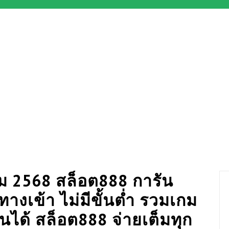
 2568 สล็อต888 การัน
งเข้า ไม่มีขั้นต่ำ รวมเกม
ล่นได้ สล็อต888 จ่ายเต็มทุก