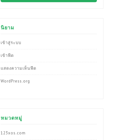
นิยาม
เข้าสู่ระบบ
เข้าฟีด
แสดงความเห็นฟีด
WordPress.org
หมวดหมู่
123xos.com