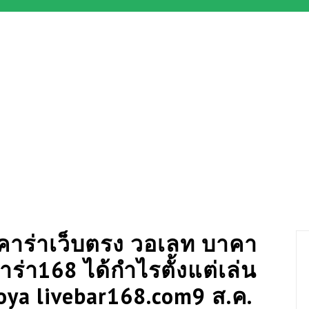
าคาร่าเว็บตรง วอเลท บาคา
าร่า168 ได้กำไรตั้งแต่เล่น
toya livebar168.com9 ส.ค.