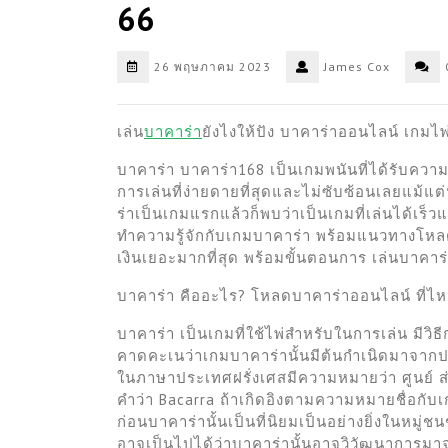
66
26 พฤษภาคม 2023
James Cox
เล่น
บาคาร่า
ยังไงให้ปัง บาคาร่าออนไลน์ เกม
บาคาร่า บาคาร่า168 เป็นเกมพนันที่ได้รับความนิ
การเล่นที่ง่ายดายที่สุดและไม่ซับซ้อนเลยแม้แต่
ร่าเป็นเกมแรกแล้วก็พบว่าเป็นเกมที่เล่นได้เร
ทำความรู้จักกับเกมบาคาร่า พร้อมแนวทางโหลดค
เงินเยอะมากที่สุด พร้อมขั้นตอนการ เล่นบาคาร่
บาคาร่า คืออะไร? โหลดบาคาร่าออนไลน์ ที่ไห
บาคาร่า เป็นเกมที่ใช้ไพ่สำหรับในการเล่น มีว
คาดคะเนว่าเกมบาคาร่านั้นมีต้นกำเนิดมาจากป
ในภาษาประเทศฝรั่งเศสมีความหมายว่า ศูนย์ ส่
คำว่า Bacarra ถ้าเกิดอิงตามความหมายชื่อก
ก่อนบาคาร่านั้นเป็นที่นิยมเป็นอย่างยิ่งในหมู่ชน
อาจเป็นไปได้ว่าบาคาร่านั้นอาจวิวัฒนาการมาจา