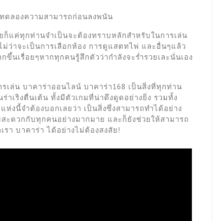
พื่อทดลองความสามารถก่อนลงพนัน
กเลยก็แค่ทุกท่านจำเป็นจะต้องทราบหลักสำหรับในการเล่น
 ไม่ว่าจะเป็นการเลือกห้อง การดูแสตทไพ่ และอื่นๆแล้ว
ึ้นเรื่อยๆหากทุกคนรู้สึกตัวว่ากำลังจะร่ำรวยเละนั่นเอง
รเล่น บาคาร่าออนไลน์ บาคาร่า168 เป็นสิ่งที่ทุกท่าน
ิงตื่นเต้น ทั้งมีตัวเกมที่น่าดึงดูดอย่างยิ่ง รวมทั้ง
บแห่งนี้จำต้องบอกเลยว่า เป็นสิ่งซึ่งสามารถทำได้อย่าง
วามสะดวกกับทุกคนอย่างมากมาย และก็ยังช่วยให้สามารถ
รา บาคาร่า ได้อย่างไม่ต้องสงสัย!