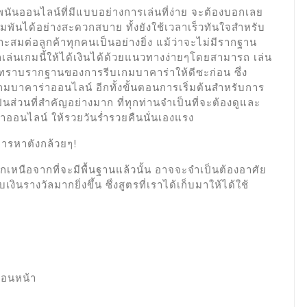
นออนไลน์ที่มีแบบอย่างการเล่นที่ง่าย จะต้องบอกเลย
มพันได้อย่างสะดวกสบาย ทั้งยังใช้เวลาเร็วทันใจสำหรับ
าะสมต่อลูกค้าทุกคนเป็นอย่างยิ่ง แม้ว่าจะไม่มีรากฐาน
ถเล่นเกมนี้ให้ได้เงินได้ด้วยแนวทางง่ายๆโดยสามารถ เล่น
ทราบรากฐานของการรีบเกมบาคาร่าให้ดีซะก่อน ซึ่ง
กมบาคาร่าออนไลน์ อีกทั้งขั้นตอนการเริ่มต้นสำหรับการ
็นส่วนที่สำคัญอย่างมาก ที่ทุกท่านจำเป็นที่จะต้องดูและ
ร่าออนไลน์ ให้รวยวันร่ำรวยคืนนั่นเองแรง
การหาตังกล้วยๆ!
หนือจากที่จะมีพื้นฐานแล้วนั้น อาจจะจำเป็นต้องอาศัย
ินรางวัลมากยิ่งขึ้น ซึ่งสูตรที่เราได้เก็บมาให้ได้ใช้
่อนหน้า