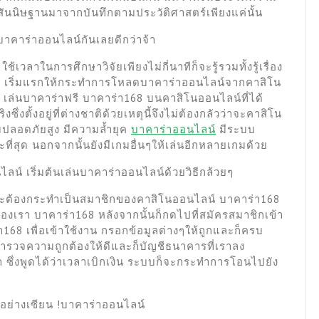
ารสันนิษฐานมาจากบันทึกตามประวัติศาสตร์เพียงแค่นั้น
บาคาร่าออนไลน์กันเลยดีกว่าจ้า
้เวลาในการศึกษาวิจัยเพียงไม่กี่นาทีก็จะรู้รวมทั้งรู้เรื่อง
วง เริ่มแรกให้กระทำการโหลดบาคาร่าออนไลน์จากคาสิโน
ล่นบาคาร่าฟรี บาคาร่า168 บนคาสิโนออนไลน์ที่ได้
่งตั้งอยู่ที่ต่างชาติด้วยเหตุนี้จึงไม่ต้องกลัวว่าจะคาสิโน
มปลอดภัยสูง มีความล้ำยุค
บาคาร่าออนไลน์
มีระบบ
ะที่สุด นอกจากนั้นยังมีเกมอื่นๆให้เล่นอีกหลายเกมด้วย
ลน์ เริ่มต้นเล่นบาคาร่าออนไลน์ด้วยวิธีกล้วยๆ
นจะต้องกระทำเป็นสมาชิกของคาสิโนออนไลน์ บาคาร่า168
น์ของเรา บาคาร่า168 หลังจากนั้นก็กดไปที่สมัครสมาชิกเข้า
า168 เพื่อเข้าใช้งาน กรอกข้อมูลต่างๆให้ถูกและก็ครบ
ำรวจความถูกต้องให้ดีและก็บัญชีธนาคารที่เราลง
 ซึ่งพูดได้ว่าเวลาเบิกเงิน ระบบก็จะกระทำการโอนไปยัง
อย่างเซียน !บาคาร่าออนไลน์