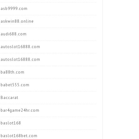
asb9999.com
askwin88.online
audi688.com
autoslot16888.com
autoslot16888.com
ba88th.com
babet555.com
Baccarat
bar4game24hr.com
baslot168
baslot168bet.com