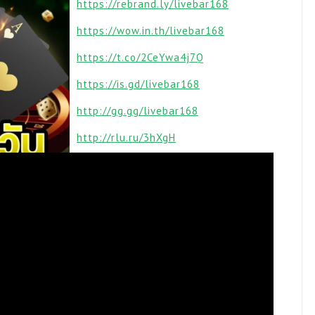
https://rebrand.ly/livebar168
https://wow.in.th/livebar168
https://t.co/2CeYwa4j7Q
https://is.gd/livebar168
http://gg.gg/livebar168
http://rlu.ru/3hXgH