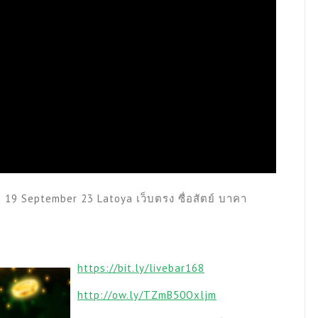
m 19 September 23 Latoya เว็บตรง ซื่อสัตย์ บาคา
https://bit.ly/livebar168
http://ow.ly/TZmB50Oxljm