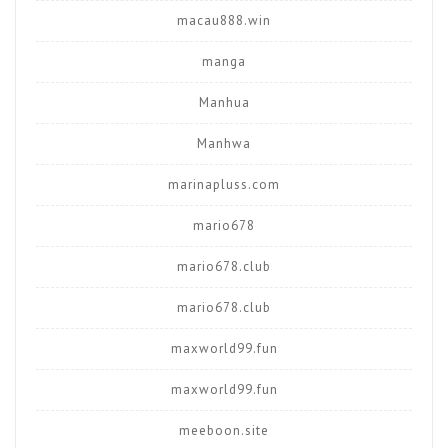
macau888.win
manga
Manhua
Manhwa
marinapluss.com
mario678
mario678.club
mario678.club
maxworld99.fun
maxworld99.fun
meeboon.site