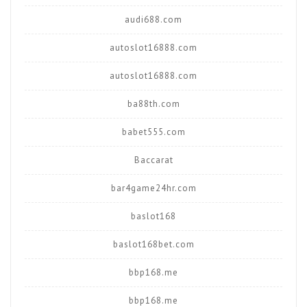
audi688.com
autoslot16888.com
autoslot16888.com
ba88th.com
babet555.com
Baccarat
bar4game24hr.com
baslot168
baslot168bet.com
bbp168.me
bbp168.me