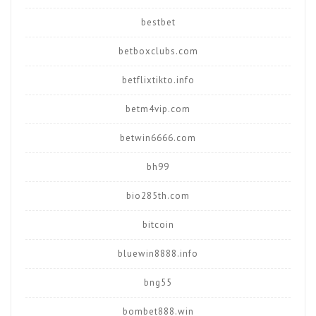
bestbet
betboxclubs.com
betflixtikto.info
betm4vip.com
betwin6666.com
bh99
bio285th.com
bitcoin
bluewin8888.info
bng55
bombet888.win