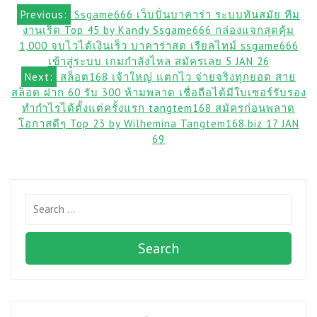
แนะแนว
Previous:
Ssgame666 เว็บปั่นบาคาร่า ระบบทันสมัย ทีม
งานเริ่ด Top 45 by Kandy Ssgame666 กล่องแจกสุดคุ้ม
เรื่อง
1,000 จบไวได้เงินเร็ว บาคาร่าสด เรียลไทม์ ssgame666
เข้าสู่ระบบ เกมกำลังไหล สมัครเลย 5 JAN 26
Next:
สล็อต168 เจ้าใหญ่ แตกไว จ่ายจริงทุกยอด สาย
สล็อต ฝาก 60 รับ 300 ห้ามพลาด เชื่อถือได้มีใบเซอร์รับรอง
ทำกำไรได้ตั้งแต่ครั้งแรก tangtem168 สมัครก่อนพลาด
โอกาสดีๆ Top 23 by Wilhemina Tangtem168.biz 17 JAN
69
Search