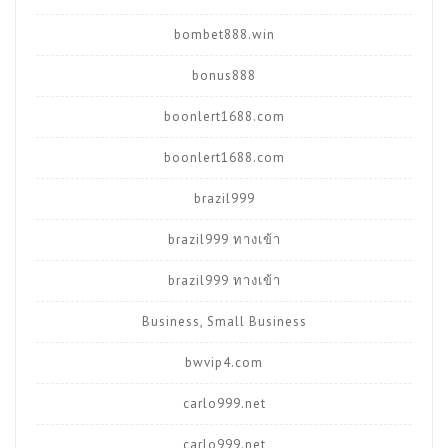
bombet888.win
bonus888
boonlert1688.com
boonlert1688.com
brazil999
brazil999 ทางเข้า
brazil999 ทางเข้า
Business, Small Business
bwvip4.com
carlo999.net
carlo999.net