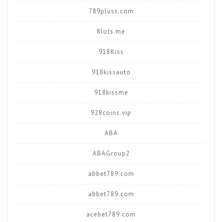
789pluss.com
8lots.me
918Kiss
918kissauto
918kissme
928coins.vip
ABA
ABAGroup2
abbet789.com
abbet789.com
acebet789.com