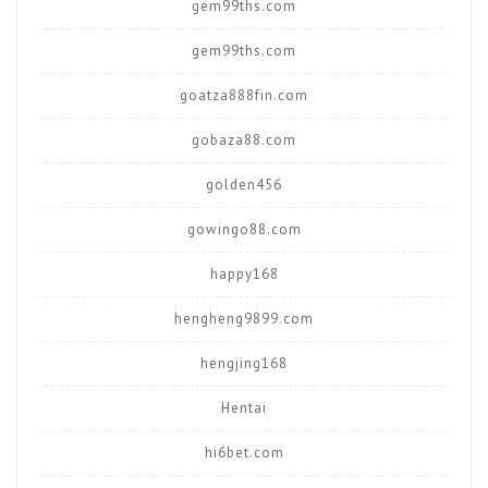
gem99ths.com
gem99ths.com
goatza888fin.com
gobaza88.com
golden456
gowingo88.com
happy168
hengheng9899.com
hengjing168
Hentai
hi6bet.com