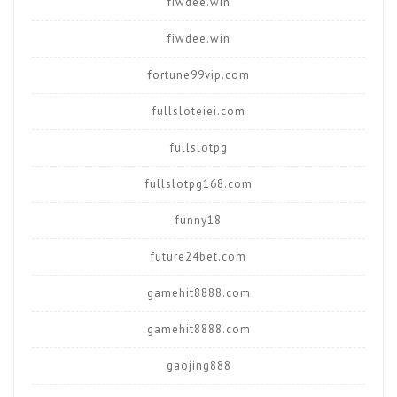
fiwdee.win
fiwdee.win
fortune99vip.com
fullsloteiei.com
fullslotpg
fullslotpg168.com
funny18
future24bet.com
gamehit8888.com
gamehit8888.com
gaojing888