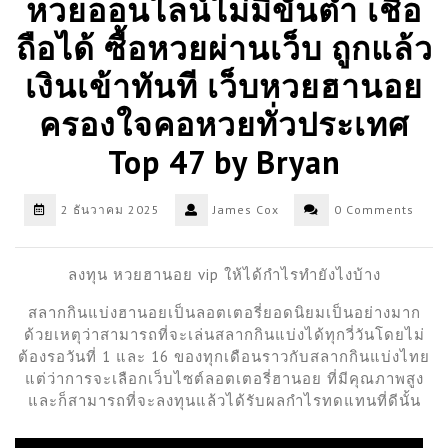
หวยออนไลน์ไม่มีขั้นต่ำ เชื่อ
ถือได้ ซื้อหวยผ่านเว็บ ถูกแล้ว
เงินเข้าทันที เว็บหวยฮานอย
ครองใจคอหวยทั่วประเทศ
Top 47 by Bryan
2 ธันวาคม 2025
James Cox
0 Comments
ลงทุน หวยฮานอย vip ให้ได้กำไรทำยังไงบ้าง
สลากกินแบ่งฮานอยเป็นลอตเตอรี่ยอดนิยมเป็นอย่างมาก
ด้วยเหตุว่าสามารถที่จะเล่นสลากกินแบ่งได้ทุกวี่วันโดยไม่
ต้องรอวันที่ 1 และ 16 ของทุกเดือนราวกับสลากกินแบ่งไทย
แต่ว่าการจะเลือกเว็บไซต์ลอตเตอรี่ฮานอย ที่มีคุณภาพสูง
และก็สามารถที่จะลงทุนแล้วได้รับผลกำไรทดแทนที่ดีนั้น