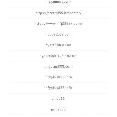
hiso8888s.com
https://sretthi99.bet/enter/
https://www.mfj889xx.com/
hubbet168.com
hydra888 สล็อต
hyperclub-casino.com
infyplus888.com
infyplus888.info
infyplus888.info
Jinda55
jinda888