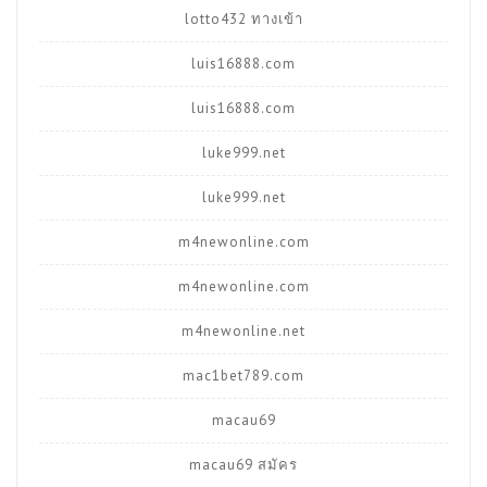
lotto432 ทางเข้า
luis16888.com
luis16888.com
luke999.net
luke999.net
m4newonline.com
m4newonline.com
m4newonline.net
mac1bet789.com
macau69
macau69 สมัคร