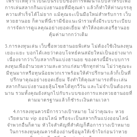
เพราะเหตุว่าเว็บนี้เป็นระบบของการพัฒนาแบบสำหรับเพื่อ
การเล่นสลากกินแบ่งฮานอยที่มีคุณค่า แล้วก็ทำให้ท่านบรรลุ
ความสำเร็จได้ไม่ยาก แม้คุณจะเป็นมือใหม่สำหรับการ เว็บ
หวยฮานอย ก็ตามที่นี่เรามีข้อแนะนำรวมทั้งมีระบบระเบียบ
การจัดการดูแลคุณอย่างยอดเยี่ยม ทำให้ลอตเตอรี่ฮานอย
คุ้มค่ามากกว่าเดิม
3.การลงทุนเล่น เว็บซื้อหวยฮานอยพิเศษ ไม่ต้องใช้เงินลงทุน
เยอะแยะ บอกได้เลยว่าตอบโจทย์คนสมัยใหม่เป็นอย่างมาก
เนื่องจากว่าเว็บสลากกินแบ่งฮานอย ของตรงนี้มีระบบการ
ลงทุนเพื่ออำนวยความสะดวกแก่สมาชิกทุกท่าน ไม่ว่าคุณจะ
มีทุนมากหรือทุนน้อยพวกเราพร้อมให้คำปรึกษาแล้วก็เป็นที่
ปรึกษาคุณอย่างยอดเยี่ยม จึงทำให้คุณสามารถที่จะเล่น
สลากกินแบ่งฮานอยลุ้นโชคได้ทุกวี่วัน และไม่จำเป็นต้องรอ
นาน รวมทั้งคุณยังสนุกไปกับระบบของการแทงหวยฮานอยที่
ตามมาตรฐานแล้วก็ชำระเงินตามเวลา
4.การลงทุนควรมีการวางเป้าหมาย ไม่ว่าคุณจะ หวย
เวียดนาม vip ออนไลน์ หรือจะเป็นสลากกินแบ่งออนไลน์
จำพวกอื่นก็ตาม หัวใจสำคัญที่สำคัญก็คือการวางเป้าหมาย
ในการลงทุนคุณควรต้องอ่านข้อมูลให้เข้าใจก่อนว่าหวย