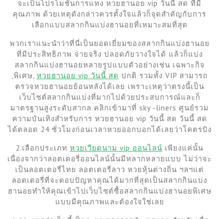
จะเป็นโปรโมชั่นการแทง หวยฮานอย vip วันนี้ สด ที่มี
คุณภาพ ด้วยเหตุดังกล่าวควรตั้งใจแล้วก็จุดสำคัญกับการ
เลือกแบบสลากกินแบ่งฮานอยที่เหมาะสมที่สุด
พวกเราแนะนำว่าที่นี่เป็นยอดเยี่ยมของสลากกินแบ่งฮานอย
ที่มีประสิทธิภาพ จ่ายจริง ปลอดภัยวางใจได้ แล้วก็แบ่ง
สลากกินแบ่งฮานอยหลายรูปแบบตัวอย่างเช่น เฉพาะกิจ
,พิเศษ,
หวยฮานอย vip วันนี้ สด
ปกติ รวมทั้ง VIP สามารถ
ตรวจหวยฮานอยย้อนหลังได้เลย เพราะเหตุว่าตรงนี้เป็น
เว็บไซต์สลากกินแบ่งที่มากไปด้วยประสบการณ์และก็
มาตรฐานสูงระดับสากล คลิกเข้ามาที่ sky -liners ศูนย์รวม
ความบันเทิงสำหรับการ หวยฮานอย vip วันนี้ สด วันนี้ สด
ได้ตลอด 24 ชั่วโมงก่อนเวลาหวยออกบอกได้เลยว่าโคตรปัง
2.เลือกประเภท
หวยเวียดนาม vip ออนไลน์
เพียงแค่นั้น
เนื่องจากว่าลอตเตอรี่ออนไลน์นั้นมีหลากหลายแบบ ไม่ว่าจะ
เป็นลอตเตอรี่ไทย ลอตเตอรี่ลาว หวยหุ้นต่างถิ่น ฯลฯแต่
ลอตเตอรี่ที่จะตอบปัญหาคุณได้มากที่สุดเป็นสลากกินแบ่ง
ฮานอยทำให้คุณเข้าไปเว็บไซต์ซื้อสลากกินแบ่งฮานอยพิเศษ
แบบมีคุณภาพและต้องใจใช่เลย