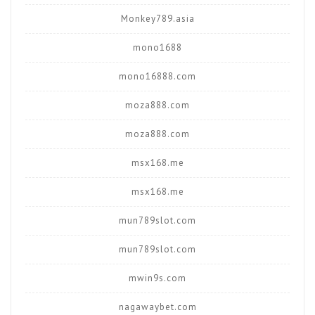
Monkey789.asia
mono1688
mono16888.com
moza888.com
moza888.com
msx168.me
msx168.me
mun789slot.com
mun789slot.com
mwin9s.com
nagawaybet.com