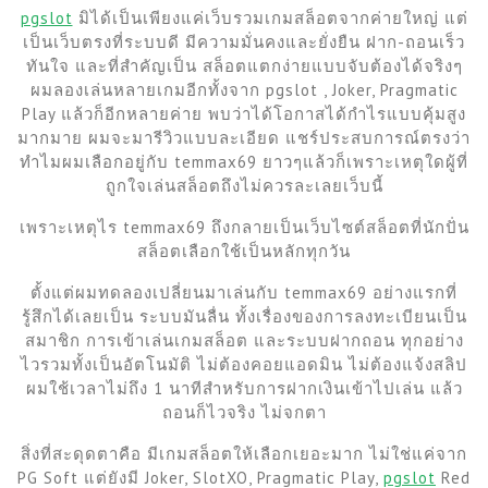
pgslot
มิได้เป็นเพียงแค่เว็บรวมเกมสล็อตจากค่ายใหญ่ แต่
เป็นเว็บตรงที่ระบบดี มีความมั่นคงและยั่งยืน ฝาก-ถอนเร็ว
ทันใจ และที่สำคัญเป็น สล็อตแตกง่ายแบบจับต้องได้จริงๆ
ผมลองเล่นหลายเกมอีกทั้งจาก pgslot , Joker, Pragmatic
Play แล้วก็อีกหลายค่าย พบว่าได้โอกาสได้กำไรแบบคุ้มสูง
มากมาย ผมจะมารีวิวแบบละเอียด แชร์ประสบการณ์ตรงว่า
ทำไมผมเลือกอยู่กับ temmax69 ยาวๆแล้วก็เพราะเหตุใดผู้ที่
ถูกใจเล่นสล็อตถึงไม่ควรละเลยเว็บนี้
เพราะเหตุไร temmax69 ถึงกลายเป็นเว็บไซต์สล็อตที่นักปั่น
สล็อตเลือกใช้เป็นหลักทุกวัน
ตั้งแต่ผมทดลองเปลี่ยนมาเล่นกับ temmax69 อย่างแรกที่
รู้สึกได้เลยเป็น ระบบมันลื่น ทั้งเรื่องของการลงทะเบียนเป็น
สมาชิก การเข้าเล่นเกมสล็อต และระบบฝากถอน ทุกอย่าง
ไวรวมทั้งเป็นอัตโนมัติ ไม่ต้องคอยแอดมิน ไม่ต้องแจ้งสลิป
ผมใช้เวลาไม่ถึง 1 นาทีสำหรับการฝากเงินเข้าไปเล่น แล้ว
ถอนก็ไวจริง ไม่จกตา
สิ่งที่สะดุดตาคือ มีเกมสล็อตให้เลือกเยอะมาก ไม่ใช่แค่จาก
PG Soft แต่ยังมี Joker, SlotXO, Pragmatic Play,
pgslot
Red