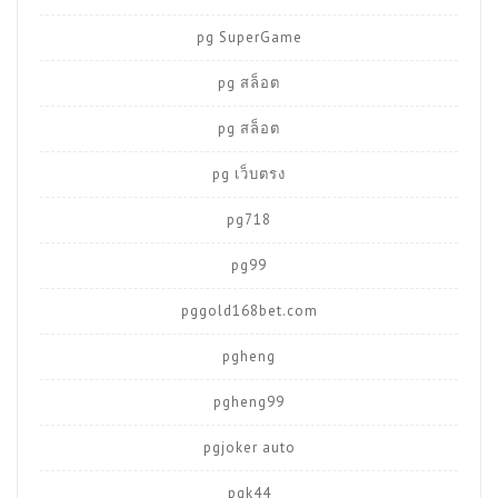
pg SuperGame
pg สล็อต
pg สล็อต
pg เว็บตรง
pg718
pg99
pggold168bet.com
pgheng
pgheng99
pgjoker auto
pgk44