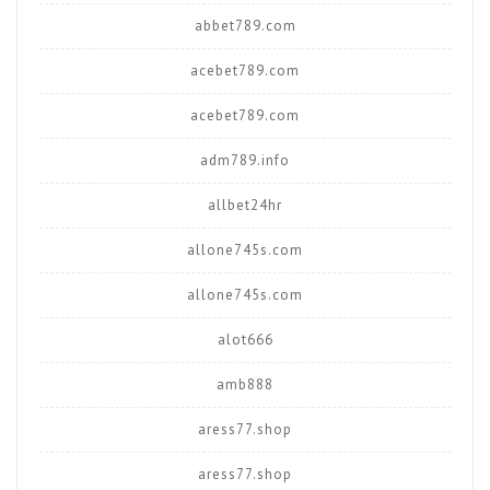
abbet789.com
acebet789.com
acebet789.com
adm789.info
allbet24hr
allone745s.com
allone745s.com
alot666
amb888
aress77.shop
aress77.shop