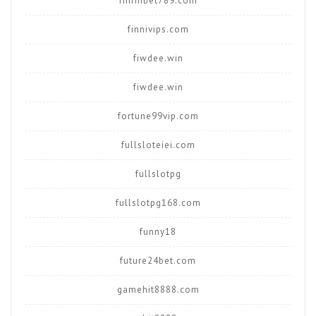
finfinbet789.com
finnivips.com
fiwdee.win
fiwdee.win
fortune99vip.com
fullsloteiei.com
fullslotpg
fullslotpg168.com
funny18
future24bet.com
gamehit8888.com