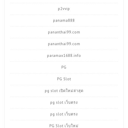
p2vvip
panama888
pananthai99.com
pananthai99.com
paramax1688.info
PG
PG Slot
pg slot เปิดใหม่ล่าสุด
pg slot เว็บตรง
pg slot เว็บตรง
PG Slot เว็บใหม่