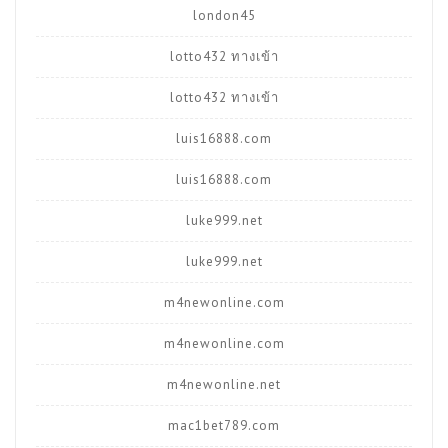
london45
lotto432 ทางเข้า
lotto432 ทางเข้า
luis16888.com
luis16888.com
luke999.net
luke999.net
m4newonline.com
m4newonline.com
m4newonline.net
mac1bet789.com