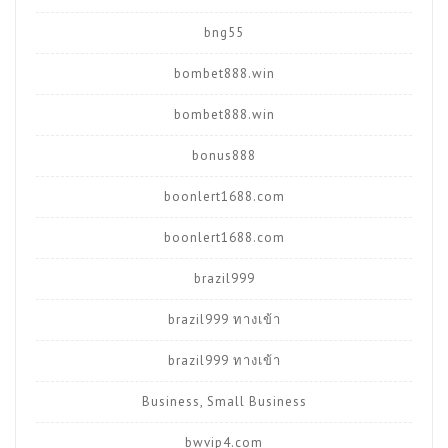
bng55
bombet888.win
bombet888.win
bonus888
boonlert1688.com
boonlert1688.com
brazil999
brazil999 ทางเข้า
brazil999 ทางเข้า
Business, Small Business
bwvip4.com