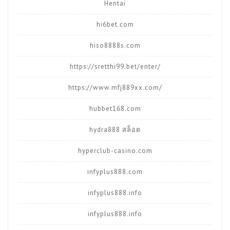
Hentai
hi6bet.com
hiso8888s.com
https://sretthi99.bet/enter/
https://www.mfj889xx.com/
hubbet168.com
hydra888 สล็อต
hyperclub-casino.com
infyplus888.com
infyplus888.info
infyplus888.info