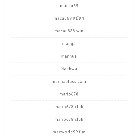
macau69
macau69 สมัคร
macau888.win
manga
Manhua
Manhwa
marinapluss.com
mario678
mario678.club
mario678.club
maxworld99.fun