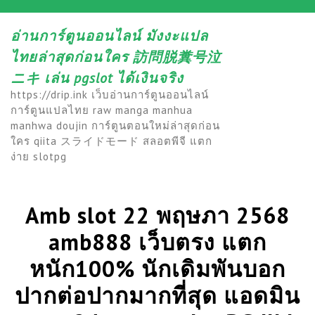
Skip
to
อ่านการ์ตูนออนไลน์ มังงะแปล
content
ไทยล่าสุดก่อนใคร 訪問脱糞号泣
ニキ เล่น pgslot ได้เงินจริง
https://drip.ink เว็บอ่านการ์ตูนออนไลน์
การ์ตูนแปลไทย raw manga manhua
manhwa doujin การ์ตูนตอนใหม่ล่าสุดก่อน
ใคร qiita スライドモード สลอตพีจี แตก
ง่าย slotpg
Amb slot 22 พฤษภา 2568
amb888 เว็บตรง แตก
หนัก100% นักเดิมพันบอก
ปากต่อปากมากที่สุด แอดมิน