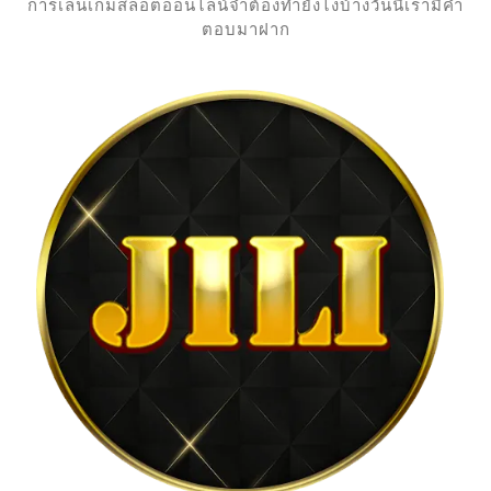
การเล่นเกมสล็อตออนไลน์จำต้องทำยังไงบ้างวันนี้เรามีคำ
ตอบมาฝาก