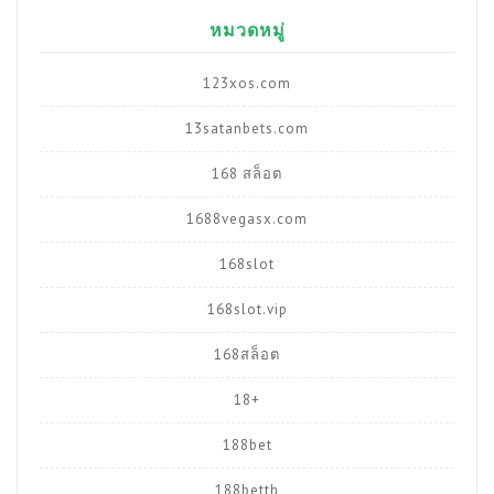
หมวดหมู่
123xos.com
13satanbets.com
168 สล็อต
1688vegasx.com
168slot
168slot.vip
168สล็อต
18+
188bet
188betth