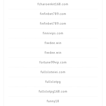
fcharoenkit168.com
finfinbet789.com
finfinbet789.com
finnivips.com
fiwdee.win
fiwdee.win
fortune99vip.com
fullsloteiei.com
fullslotpg
fullslotpg168.com
funny18