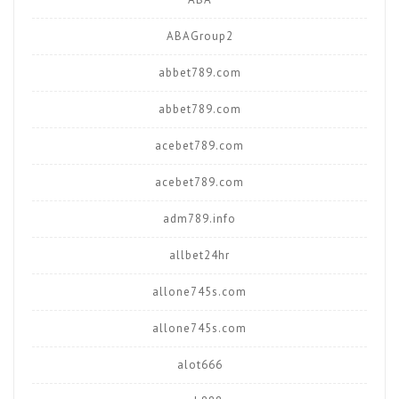
ABAGroup2
abbet789.com
abbet789.com
acebet789.com
acebet789.com
adm789.info
allbet24hr
allone745s.com
allone745s.com
alot666