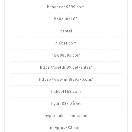
hengheng9899.com
hengjing168
Hentai
hi6bet.com
hiso8888s.com
https://sretthi99.bet/enter/
https://www.mfj889xx.com/
hubbet168.com
hydra888 สล็อต
hyperclub-casino.com
infyplus888.com