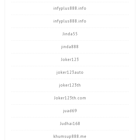
infyplus888.info
infyplus888.info
Jinda55
jinda888
Joker123
joker123auto
joker123th
Joker123th.com
juad69
Judhai168
khumsup888.me