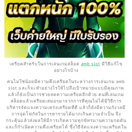
เครียดสำหรับในการเล่นเกมสล็อต
amb slot
มีวิธีแก้ไข
อย่างไรบ้าง
คนไม่ใช่น้อยมีความตึงเครียดในระหว่างการเล่นเกม amb
slot และก็จะทำอย่างไรให้ไปถึงเป้าหมายแบบมีคุณภาพ
แล้วก็ยังเป็นการช่วยลดความเครียดอีกด้วย คนที่เล่นเกม
สล็อตแล้วเครียดเสมอๆมาจากการที่คุณไม่ได้มีวิธีการ
บริหารจัดแจงความเคร่งเครียดที่ดี แล้วก็ยังมีความกังวลมี
การจุดโฟกัสในการหารายได้มากเกินความจำเป็น จึง
กระตุ้นแล้วส่งผลให้มีการเกิดความทุกข์ทรมานความกดดัน
และก็กำเนิดความตึงเครียดได้ ซึ่งวิธีจัดแจงความเครียดใน