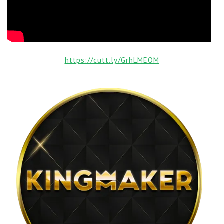
https://cutt.ly/GrhLMEOM