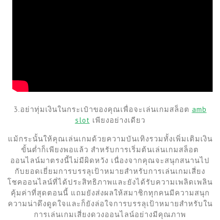
3.อย่าทุ่มเงินในกระเป๋าของคุณเพื่อจะเล่นเกมสล็อต
amb
slot
เพียงอย่างเดียว
แม้กระนั้นให้คุณเล่นเกมด้วยความบันเทิงรวมทั้งเพิ่มเติมเงิน
ขั้นต่ำก็เพียงพอแล้ว สำหรับการเริ่มต้นเล่นเกมสล็อต
ออนไลน์มาตรงนี้ไม่มีผิดหวัง เนื่องจากคุณจะสนุกสนานไป
กับยอดเยี่ยมการบรรลุเป้าหมายสำหรับการเล่นเกมเสี่ยง
โชคออนไลน์ที่ได้ประสิทธิภาพและยังได้รับความเพลิดเพลิน
คุ้มค่าที่สุดตอนนี้ แถมยังส่งผลให้สมาชิกทุกคนมีความสนุก
ความน่าดึงดูดใจและก็ยังล่อใจการบรรลุเป้าหมายสำหรับใน
การเล่นเกมเสี่ยงดวงออนไลน์อย่างมีคุณภาพ