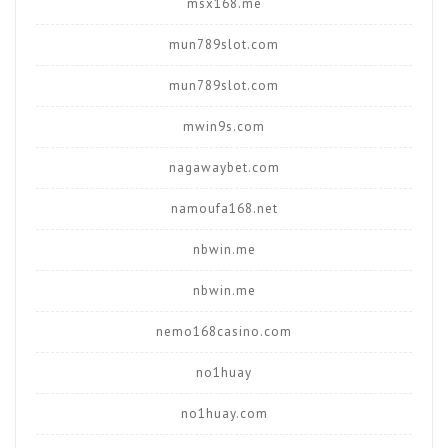
msx168.me
mun789slot.com
mun789slot.com
mwin9s.com
nagawaybet.com
namoufa168.net
nbwin.me
nbwin.me
nemo168casino.com
no1huay
no1huay.com