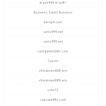
brazil999 ทางเข้า
Business, Small Business
bwvip4.com
carlo999.net
carlo999.net
cashgame168x.com
Casino
chinatown888.win
chinatown888.win
coke55
cupcake88x.com