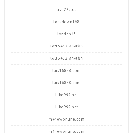
live22slot
lockdown168
london45
lotto432 ทางเข้า
lotto432 ทางเข้า
luis16888.com
luis16888.com
luke999.net
luke999.net
m4newonline.com
m4newonline.com