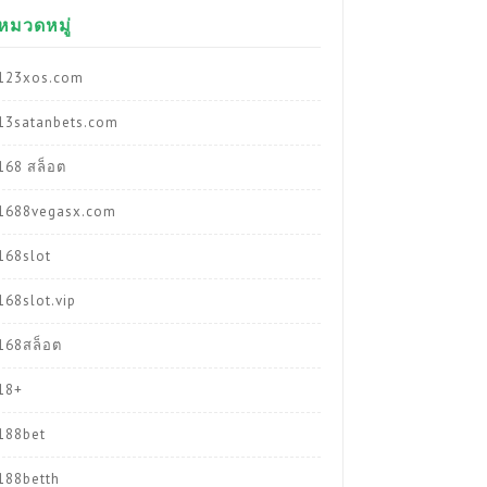
หมวดหมู่
123xos.com
13satanbets.com
168 สล็อต
1688vegasx.com
168slot
168slot.vip
168สล็อต
18+
188bet
188betth