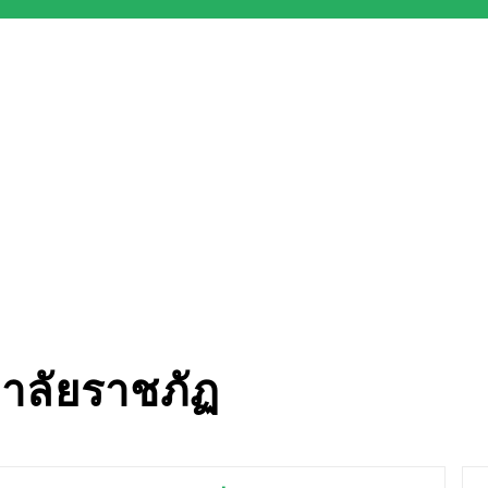
าลัยราชภัฏ