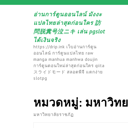
Skip
to
อ่านการ์ตูนออนไลน์ มังงะ
content
แปลไทยล่าสุดก่อนใคร 訪
問脱糞号泣ニキ เล่น pgslot
ได้เงินจริง
https://drip.ink เว็บอ่านการ์ตูน
ออนไลน์ การ์ตูนแปลไทย raw
manga manhua manhwa doujin
การ์ตูนตอนใหม่ล่าสุดก่อนใคร qiita
スライドモード สลอตพีจี แตกง่าย
slotpg
หมวดหมู่:
มหาวิทย
มหาวิทยาลัยราชภัฏ