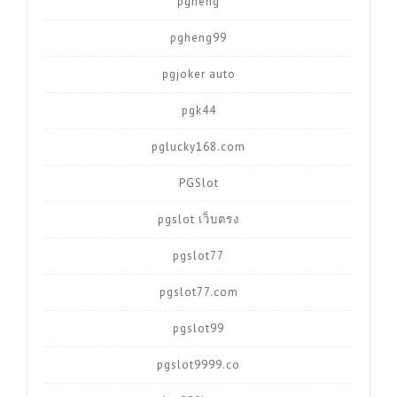
pgheng
pgheng99
pgjoker auto
pgk44
pglucky168.com
PGSlot
pgslot เว็บตรง
pgslot77
pgslot77.com
pgslot99
pgslot9999.co