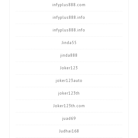
infyplus888.com
infyplus888.info
infyplus888.info
Jinda55
jinda888
Joker123
joker123auto
joker123th
Joker123th.com
juad69
Judhai168