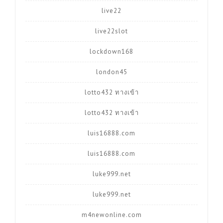
live22
live22slot
lockdown168
london45
lotto432 ทางเข้า
lotto432 ทางเข้า
luis16888.com
luis16888.com
luke999.net
luke999.net
m4newonline.com