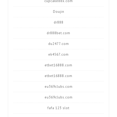
cupcake88x.com
Doujin
dr888
dr888bet.com
du2477.com
ek4567.com
etbet16888.com
etbet16888.com
eu369clubs.com
eu369clubs.com
fafa 123 slot