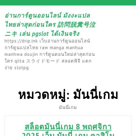
Skip
to
อ่านการ์ตูนออนไลน์ มังงะแปล
content
ไทยล่าสุดก่อนใคร 訪問脱糞号泣
ニキ เล่น pgslot ได้เงินจริง
https://drip.ink เว็บอ่านการ์ตูนออนไลน์
การ์ตูนแปลไทย raw manga manhua
manhwa doujin การ์ตูนตอนใหม่ล่าสุดก่อน
ใคร qiita スライドモード สลอตพีจี แตก
ง่าย slotpg
หมวดหมู่:
มันนี่เกม
มันนี่เกม
สล็อตมันนี่เกม 8 พฤศจิกา
2025 เว็บ มันนี่ เกม คาสิโน