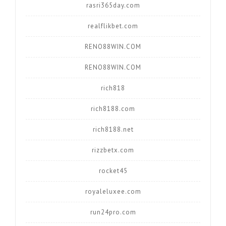
rasri365day.com
realflikbet.com
RENO88WIN.COM
RENO88WIN.COM
rich818
rich8188.com
rich8188.net
rizzbetx.com
rocket45
royaleluxee.com
run24pro.com