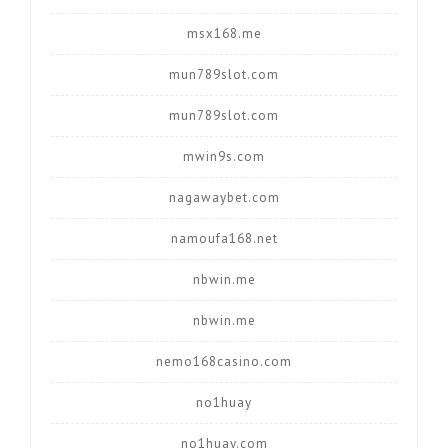
msx168.me
mun789slot.com
mun789slot.com
mwin9s.com
nagawaybet.com
namoufa168.net
nbwin.me
nbwin.me
nemo168casino.com
no1huay
no1huay.com