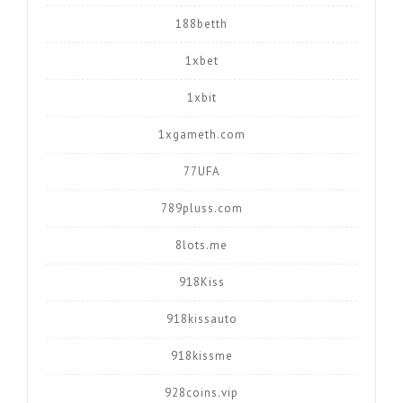
188betth
1xbet
1xbit
1xgameth.com
77UFA
789pluss.com
8lots.me
918Kiss
918kissauto
918kissme
928coins.vip