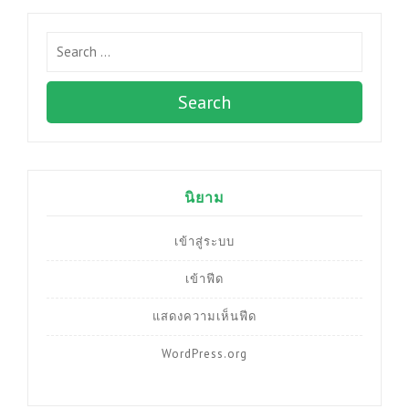
Search
นิยาม
เข้าสู่ระบบ
เข้าฟีด
แสดงความเห็นฟีด
WordPress.org