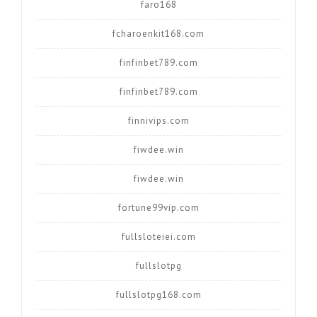
faro168
fcharoenkit168.com
finfinbet789.com
finfinbet789.com
finnivips.com
fiwdee.win
fiwdee.win
fortune99vip.com
fullsloteiei.com
fullslotpg
fullslotpg168.com