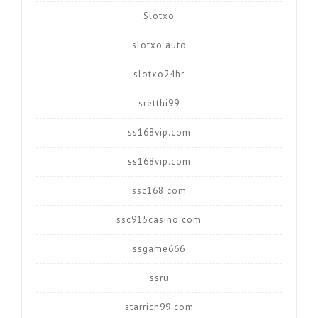
Slotxo
slotxo auto
slotxo24hr
sretthi99
ss168vip.com
ss168vip.com
ssc168.com
ssc915casino.com
ssgame666
ssru
starrich99.com