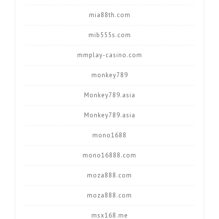
mia88th.com
mib555s.com
mmplay-casino.com
monkey789
Monkey789.asia
Monkey789.asia
mono1688
mono16888.com
moza888.com
moza888.com
msx168.me