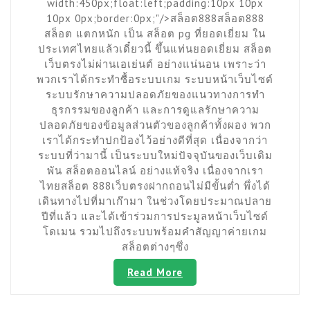
width:450px;float:left;padding:10px 10px
10px 0px;border:0px;"/>สล็อต888สล็อต888
สล็อต แตกหนัก เป็น สล็อต pg ที่ยอดเยี่ยม ใน
ประเทศไทยแล้วเดี๋ยวนี้ ขึ้นแท่นยอดเยี่ยม สล็อต
เว็บตรงไม่ผ่านเอเย่นต์ อย่างแน่นอน เพราะว่า
พวกเราได้กระทำซื้อระบบเกม ระบบหน้าเว็บไซต์
ระบบรักษาความปลอดภัยของแนวทางการทำ
ธุรกรรมของลูกค้า และการดูแลรักษาความ
ปลอดภัยของข้อมูลส่วนตัวของลูกค้าทั้งผอง พวก
เราได้กระทำปกป้องไว้อย่างดีที่สุด เนื่องจากว่า
ระบบที่ว่ามานี้ เป็นระบบใหม่ปัจจุบันของเว็บเดิม
พัน สล็อตออนไลน์ อย่างแท้จริง เนื่องจากเรา
ไทยสล็อต 888เว็บตรงฝากถอนไม่มีขั้นต่ำ พึ่งได้
เดินทางไปที่มาเก๊ามา ในช่วงโดยประมาณปลาย
ปีที่แล้ว และได้เข้าร่วมการประมูลหน้าเว็บไซต์
โดเมน รวมไปถึงระบบพร้อมคำสัญญาค่ายเกม
สล็อตต่างๆซึ่ง
Read More