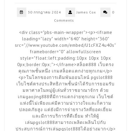
30 กรกฎาคม 2024
James Cox
0
Comments
<div class="pbs-main-wrapper"><p><iframe
loading="lazy" width="640" height="360"
src="//www.youtube.com/embed/U1cFXZ4u40s"
frameborder="0" allowfullscreen
style="float:left;padding:10px 10px 10px
0px;border:0px;"></iframe>สล็อต888 เว็บตรง
คุณภาพชั้นหนึ่ง เกมสล็อตแตกง่ายทุกเกม</p>
<p>ในโลกของการเดิมพันออนไลน์ pgslot888
เว็บไซต์ตรงประสิทธิภาพชั้นนำได้รับการยอมรับ
มหาศาลในหมู่ผู้เล่นทั่วราชอาณาจักร ด้วย
เกมgaojing888ที่มีการแตกง่ายทุกเกม เว็บไซต์
แห่งนี้ไม่เพียงแค่มีความน่าวางใจและก็ความ
ปลอดภัยสูง แต่ยังมีการจ่ายรางวัลที่ยอดเยี่ยม
และมีการบริการที่ดีเยี่ยม ทำให้ผู้
เล่นpgslot888สามารถเพลิดเพลินไปกับ
ประสบการณ์การเล่นpgslot888ได้อย่างมาก</p>