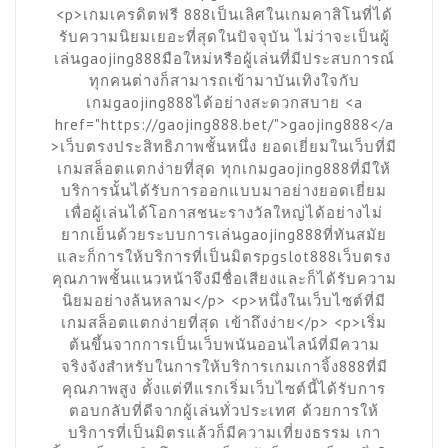
<p>เกมเครดิตฟรี 888เป็นเลิศในเกมคาสิโนที่ได้
รับความนิยมเยอะที่สุดในปัจจุบัน ไม่ว่าจะเป็นผู้
เล่นgaojing888มือใหม่หรือผู้เล่นที่มีประสบการณ์
ทุกคนต่างก็สามารถเข้ามาบันเทิงใจกับ
เกมgaojing888ได้อย่างสะดวกสบาย <a
href="https://gaojing888.bet/">gaojing888</a
>เว็บตรงประสิทธิภาพชั้นหนึ่ง ยอดเยี่ยมในเว็บที่มี
เกมสล็อตแตกง่ายที่สุด ทุกเกมgaojing888ที่มีให้
บริการนั้นได้รับการออกแบบมาอย่างยอดเยี่ยม
เพื่อผู้เล่นได้โอกาสชนะรางวัลใหญ่ได้อย่างไม่
ยากเย็นด้วยระบบการเล่นgaojing888ที่ทันสมัย
และก็การให้บริการที่เป็นมิตรpgslot888เว็บตรง
คุณภาพชั้นแนวหน้าจึงมีชื่อเสียงและก็ได้รับความ
นิยมอย่างล้นหลาม</p> <p>หนึ่งในเว็บไซต์ที่มี
เกมสล็อตแตกง่ายที่สุด เข้าถึงง่าย</p> <p>เริ่ม
ต้นขึ้นจากการเป็นเว็บพนันออนไลน์ที่มีความ
จริงจังสำหรับในการให้บริการเกมเกาจิ้ง888ที่มี
คุณภาพสูง ตั้งแต่ทีแรกเริ่มเว็บไซต์นี้ได้รับการ
ตอบกลับที่ดีจากผู้เล่นทั่วประเทศ ด้วยการให้
บริการที่เป็นมิตรแล้วก็มีความเที่ยงธรรม เกา