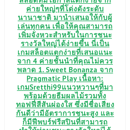
ค่ายใหญ่ๆที่โด่งดังระดับ
นานาชาติ มานำเสนอให้กับผู้
เล่นทุกคน เพื่อให้คุณสามารถ
เพิ่มจังหวะสำหรับในการชนะ
รางวัลใหญ่ได้ง่ายขึ้น นี่เป็น
เกมสล็อตแตกง่ายที่เสนอแนะ
จาก 4 ค่ายชั้นนำที่คุณไม่ควร
พลาด 1. Sweet Bonanza จาก
Pragmatic Play เนื้อหา:
เกมSretthi99แนวหวานๆที่มา
พร้อมด้วยธีมผลไม้รวมทั้ง
ทอฟฟี่สีสันผ่องใส ซึ่งมีชื่อเสียง
กันดีว่ามีอัตราการชนะสูง และ
ก็มีฟีพบร์ฟรีสปินที่สามารถ