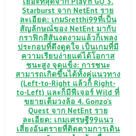
เยอะที่สุดจาก Play’n GO 3.
Starburst จาก NetEnt ราย
ละเอียด: เกมSretthi99ที่เป็น
สัญลักษณ์ของ NetEnt มากับ
กราฟิกสีสันงดงามแล้วก็เพลง
ประกอบที่ดึงดูดใจ เป็นเกมที่มี
ความเรียบง่ายแต่ได้โอกาส
ชนะสูง จุดแข็ง: การชนะ
สามารถเกิดขึ้นได้ทั้งคู่แนวทาง
(Left-to-Right แล้วก็ Right-
to-Left) และก็มีฟีเจอร์ Wild ที่
ขยายเต็มวงล้อ 4. Gonzo’s
Quest จาก NetEnt ราย
ละเอียด: เกมเศรษฐี99แนว
เสี่ยงอันตรายที่ติดตามการเดิน