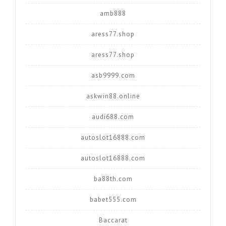
amb888
aress77.shop
aress77.shop
asb9999.com
askwin88.online
audi688.com
autoslot16888.com
autoslot16888.com
ba88th.com
babet555.com
Baccarat