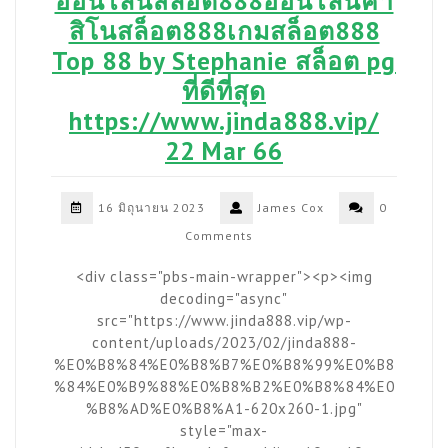
ออนไลน์สล็อต888ออนไลน์คา
สิโนสล็อต888เกมสล็อต888
Top 88 by Stephanie สล็อต pg
ที่ดีที่สุด
https://www.jinda888.vip/
22 Mar 66
16 มิถุนายน 2023
James Cox
0
Comments
<div class="pbs-main-wrapper"><p><img
decoding="async"
src="https://www.jinda888.vip/wp-
content/uploads/2023/02/jinda888-
%E0%B8%84%E0%B8%B7%E0%B8%99%E0%B8
%84%E0%B9%88%E0%B8%B2%E0%B8%84%E0
%B8%AD%E0%B8%A1-620x260-1.jpg"
style="max-