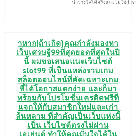
น่าวางใจได้จริงและไม่ใช่ว่า
าหาก|ถ้าเกิด}คุณกำลังมองหา
เว็บเศรษฐี99ที่สุดยอดที่สุดในปี
นี้ ผมขอเสนอแนะเว็บไซต์
slot99 ที่เป็นแหล่งรวมเกม
สล็อตออนไลน์ที่คัดเฉพาะเกม
ที่ได้โอกาสแตกง่าย และก็มา
พร้อมกับโปรโมชั่นเครดิตฟรีที่
แจกให้กับสมาชิกใหม่และเก่า
ล้นหลาม ที่สำคัญเป็นเว็บแห่งนี้
เป็น เว็บไซต์ตรงไม่ผ่าน
เอเย่นต์ ทำให้คุณมั่นใจได้ใน