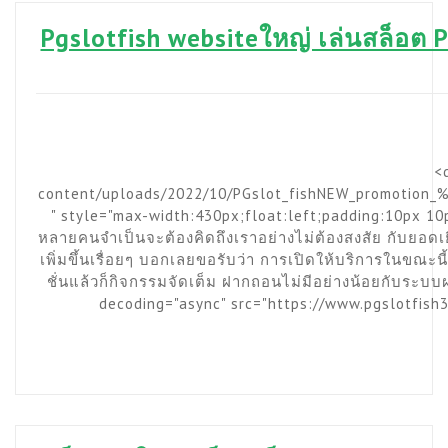
Pgslotfish websiteใหญ่ เล่นสล็อต 
<
content/uploads/2022/10/PGslot_fishNEW_prom
" style="max-width:430px;float:left;padding:10px 10px
หลายคนจำเป็นจะต้องคิดถึงเราอย่างไม่ต้องสงสัย กับยอดเยี
เพิ่มขึ้นเรื่อยๆ บอกเลยขอรับว่า การเปิดให้บริการในขณะ
ชั่นแล้วก็กิจกรรมจัดเต็ม ฝากถอนไม่มีอย่างน้อยกับระบ
decoding="async" src="https://www.pgslotfish