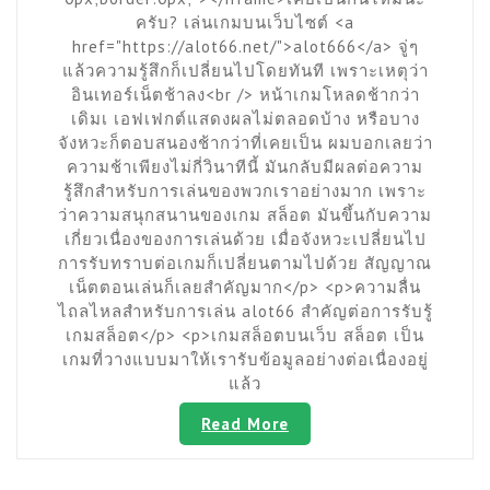
ครับ? เล่นเกมบนเว็บไซต์ <a
href="https://alot66.net/">alot666</a> จู่ๆ
แล้วความรู้สึกก็เปลี่ยนไปโดยทันที เพราะเหตุว่า
อินเทอร์เน็ตช้าลง<br /> หน้าเกมโหลดช้ากว่า
เดิมเ เอฟเฟกต์แสดงผลไม่ตลอดบ้าง หรือบาง
จังหวะก็ตอบสนองช้ากว่าที่เคยเป็น ผมบอกเลยว่า
ความช้าเพียงไม่กี่วินาทีนี้ มันกลับมีผลต่อความ
รู้สึกสำหรับการเล่นของพวกเราอย่างมาก เพราะ
ว่าความสนุกสนานของเกม สล็อต มันขึ้นกับความ
เกี่ยวเนื่องของการเล่นด้วย เมื่อจังหวะเปลี่ยนไป
การรับทราบต่อเกมก็เปลี่ยนตามไปด้วย สัญญาณ
เน็ตตอนเล่นก็เลยสำคัญมาก</p> <p>ความลื่น
ไถลไหลสำหรับการเล่น alot66 สำคัญต่อการรับรู้
เกมสล็อต</p> <p>เกมสล็อตบนเว็บ สล็อต เป็น
เกมที่วางแบบมาให้เรารับข้อมูลอย่างต่อเนื่องอยู่
แล้ว
Read More