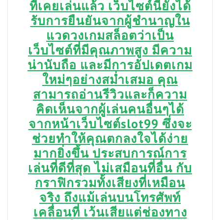
ที่เคยเล่นแล้ว เว็บไซต์นี้ยังได้
รับการยืนยันจากผู้ชำนาญใน
แวดวงเกมสล็อตว่าเป็น
เว็บไซต์ที่มีคุณภาพสูง มีความ
น่านับถือ และมีการอัปเดตเกม
ใหม่ๆอย่างสม่ำเสมอ คุณ
สามารถอ่านรีวิวและก็ความ
คิดเห็นจากผู้เล่นคนอื่นๆได้
จากหน้าเว็บไซต์slot99 ซึ่งจะ
ช่วยทำให้คุณตกลงใจได้ง่าย
มากยิ่งขึ้น ประสบการณ์การ
เล่นที่ดีที่สุด ไม่เสมือนที่อื่น กับ
กราฟิกรวมทั้งเสียงที่เหมือน
จริง ถึงแม้เล่นบนโทรศัพท์
เคลื่อนที่ เว้นเสียแต่ช่องทาง