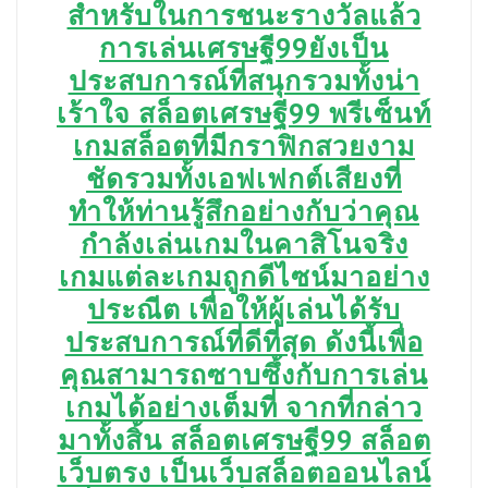
สำหรับในการชนะรางวัลแล้ว
การเล่นเศรษฐี99ยังเป็น
ประสบการณ์ที่สนุกรวมทั้งน่า
เร้าใจ สล็อตเศรษฐี99 พรีเซ็นท์
เกมสล็อตที่มีกราฟิกสวยงาม
ชัดรวมทั้งเอฟเฟกต์เสียงที่
ทำให้ท่านรู้สึกอย่างกับว่าคุณ
กำลังเล่นเกมในคาสิโนจริง
เกมแต่ละเกมถูกดีไซน์มาอย่าง
ประณีต เพื่อให้ผู้เล่นได้รับ
ประสบการณ์ที่ดีที่สุด ดังนี้เพื่อ
คุณสามารถซาบซึ้งกับการเล่น
เกมได้อย่างเต็มที่ จากที่กล่าว
มาทั้งสิ้น สล็อตเศรษฐี99 สล็อต
เว็บตรง เป็นเว็บสล็อตออนไลน์