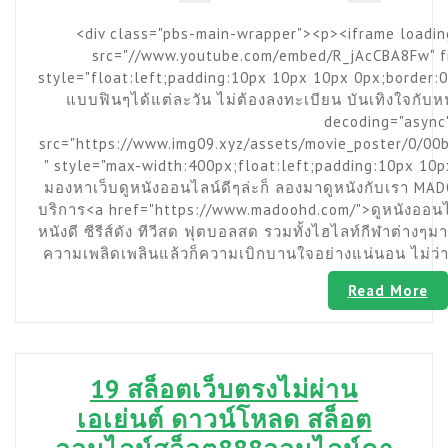
<div class="pbs-main-wrapper"><p><iframe loadin
src="//www.youtube.com/embed/R_jAcCBA8Fw" f
style="float:left;padding:10px 10px 10px 0px;border
แบบฟินๆได้แต่ละวัน ไม่ต้องลงทะเบียน บันเทิงใจกับหน
decoding="async
src="https://www.img09.xyz/assets/movie_poster/0/
" style="max-width:400px;float:left;padding:10px 10
มองหาเว็บดูหนังออนไลน์ดีๆล่ะก็ ลองมาดูหนังกับเรา MADOO
บริการ<a href="https://www.madoohd.com/">ดูหนังออนไ
หนังดี ซีรีส์ดัง ทีวีสด ฟุตบอลสด รวมทั้งไฮไลท์กีฬาต่างๆม
ความเพลิดเพลินแล้วก็ความเบิกบานใจอย่างแน่นอน ไม่ว
Read More
19 สล็อตเว็บตรงไม่ผ่าน
เอเย่นต์ ดาวน์โหลด สล็อต