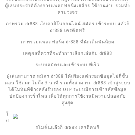
ผู้เล่นประจำที่ต้องการแพลตฟอร์มเสถียร ใช้งานง่าย รวมทั้ง
ครบวงจร
ภาพรวม dr888 เว็บคาสิโนออนไลน์ สมัคร เข้าระบบ แล้วก็
dr888 เครดิตฟรี
ภาพรวมแพลตฟอร์ม dr888 ที่นักเดิมพันนิยม
เหตุผลที่ควรที่จะทำการเลือกเล่นกับ dr888
ระบบสมัครและเข้าระบบที่เร็ว
ผู้เล่นสามารถ สมัคร dr888 ได้เพียงแต่กรอกข้อมูลไม่กี่ขั้น
ตอน ใช้เวลาไม่ถึง 3 นาที รวมทั้งสามารถ dr888 เข้าสู่ระบบ
ได้ในทันทีข้างหลังรับรอง OTP ระบบมีการเข้ารหัสข้อมูล
ปกป้องการรั่วไหล เพื่อให้ทุกการใช้งานมีความปลอดภัย
สูงสุด
โ
ป
รโมชั่นแล้วก็ dr888 เครดิตฟรี