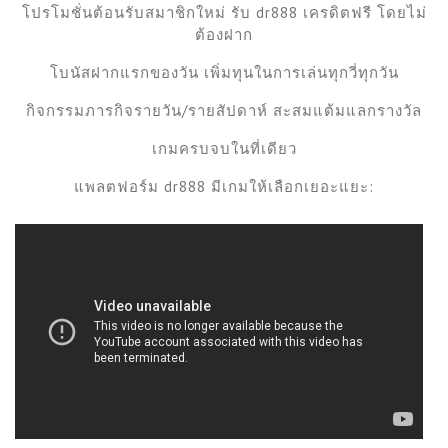
โปรโมชั่นต้อนรับสมาชิกใหม่ รับ dr888 เครดิตฟรี โดยไม่
ต้องฝาก
โบนัสฝากแรกของวัน เพิ่มทุนในการเล่นทุกวี่ทุกวัน
กิจกรรมภารกิจรายวัน/รายสัปดาห์ สะสมแต้มแลกรางวัล
เกมครบจบในที่เดียว
แพลตฟอร์ม dr888 มีเกมให้เลือกเยอะแยะ: