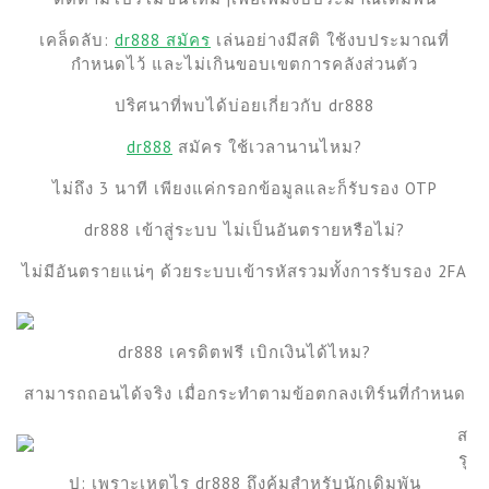
เคล็ดลับ:
dr888 สมัคร
เล่นอย่างมีสติ ใช้งบประมาณที่
กำหนดไว้ และไม่เกินขอบเขตการคลังส่วนตัว
ปริศนาที่พบได้บ่อยเกี่ยวกับ dr888
dr888
สมัคร ใช้เวลานานไหม?
ไม่ถึง 3 นาที เพียงแค่กรอกข้อมูลและก็รับรอง OTP
dr888 เข้าสู่ระบบ ไม่เป็นอันตรายหรือไม่?
ไม่มีอันตรายแน่ๆ ด้วยระบบเข้ารหัสรวมทั้งการรับรอง 2FA
dr888 เครดิตฟรี เบิกเงินได้ไหม?
สามารถถอนได้จริง เมื่อกระทำตามข้อตกลงเทิร์นที่กำหนด
ส
รุ
ป: เพราะเหตุไร dr888 ถึงคุ้มสำหรับนักเดิมพัน