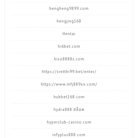
hengheng9899.com
hengjing168
Hentai
hi6bet.com
hiso8888s.com
https://sretthi99.bet/enter/
https://www.mfj889xx.com/
hubbet168.com
hydra888 สล็อต
hyperclub-casino.com
infyplus888.com