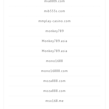
mia88th.com
mib555s.com
mmplay-casino.com
monkey789
Monkey789.asia
Monkey789.asia
mono1688
mono16888.com
moza888.com
moza888.com
msx168.me