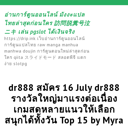
Skip
to
อ่านการ์ตูนออนไลน์ มังงะแปล
content
ไทยล่าสุดก่อนใคร 訪問脱糞号泣
ニキ เล่น pgslot ได้เงินจริง
https://drip.ink เว็บอ่านการ์ตูนออนไลน์
การ์ตูนแปลไทย raw manga manhua
manhwa doujin การ์ตูนตอนใหม่ล่าสุดก่อน
ใคร qiita スライドモード สลอตพีจี แตก
ง่าย slotpg
dr888 สมัคร 16 July dr888
รางวัลใหญ่มาแรงต่อเนื่อง
เกมสดหลายแนวให้เลือก
สนุกได้ทั้งวัน Top 15 by Myra