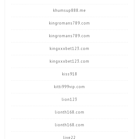
khumsup888.me
kingromans789.com
kingromans789.com
kingxxxbet123.com
kingxxxbet123.com
kiss918
kitti999vip.com
lion123
lionth168.com
lionth168.com
live22