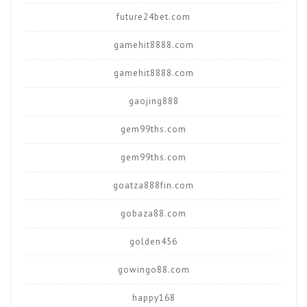
future24bet.com
gamehit8888.com
gamehit8888.com
gaojing888
gem99ths.com
gem99ths.com
goatza888fin.com
gobaza88.com
golden456
gowingo88.com
happy168