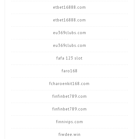
etbet16888.com
etbet16888.com
eu369clubs.com
eu369clubs.com
fafa 123 slot
faro168
fcharoenkit168.com
finfinbet789.com
finfinbet789.com
finnivips.com
fiwdee.win