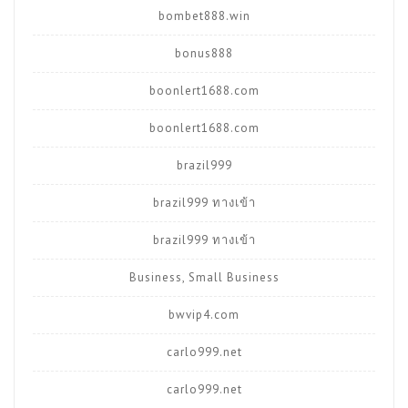
bombet888.win
bonus888
boonlert1688.com
boonlert1688.com
brazil999
brazil999 ทางเข้า
brazil999 ทางเข้า
Business, Small Business
bwvip4.com
carlo999.net
carlo999.net