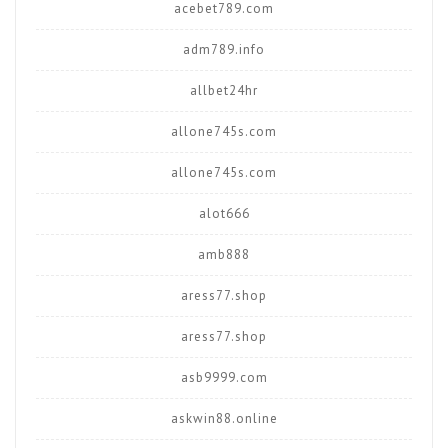
acebet789.com
adm789.info
allbet24hr
allone745s.com
allone745s.com
alot666
amb888
aress77.shop
aress77.shop
asb9999.com
askwin88.online