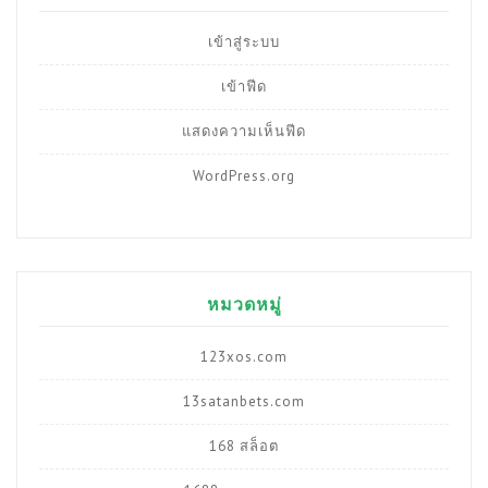
เข้าสู่ระบบ
เข้าฟีด
แสดงความเห็นฟีด
WordPress.org
หมวดหมู่
123xos.com
13satanbets.com
168 สล็อต