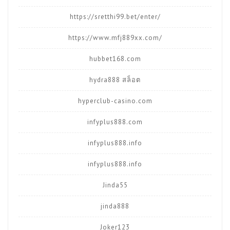
https://sretthi99.bet/enter/
https://www.mfj889xx.com/
hubbet168.com
hydra888 สล็อต
hyperclub-casino.com
infyplus888.com
infyplus888.info
infyplus888.info
Jinda55
jinda888
Joker123