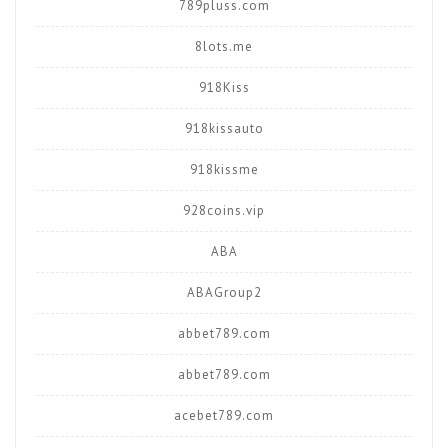
789pluss.com
8lots.me
918Kiss
918kissauto
918kissme
928coins.vip
ABA
ABAGroup2
abbet789.com
abbet789.com
acebet789.com