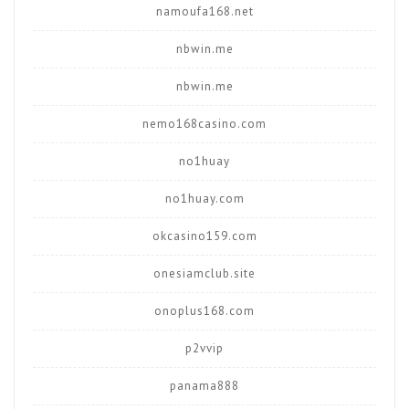
namoufa168.net
nbwin.me
nbwin.me
nemo168casino.com
no1huay
no1huay.com
okcasino159.com
onesiamclub.site
onoplus168.com
p2vvip
panama888