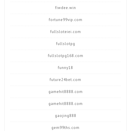
fiwdee.win
fortune99vip.com
fullsloteiei.com
fullslotpg
fullslotpg168.com
funny18
future24bet.com
gamehit8888.com
gamehit8888.com
gaojing888
gem99ths.com