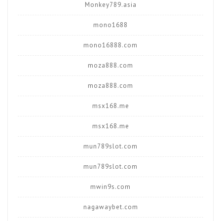
Monkey789.asia
mono1688
mono16888.com
moza888.com
moza888.com
msx168.me
msx168.me
mun789slot.com
mun789slot.com
mwin9s.com
nagawaybet.com