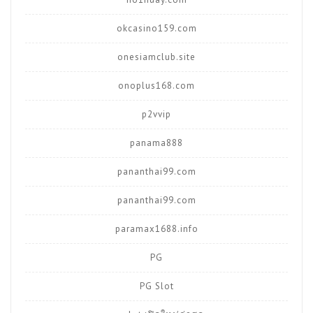
okcasino159.com
onesiamclub.site
onoplus168.com
p2vvip
panama888
pananthai99.com
pananthai99.com
paramax1688.info
PG
PG Slot