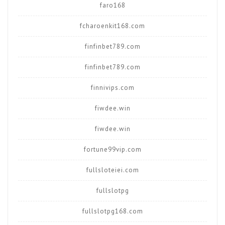
faro168
fcharoenkit168.com
finfinbet789.com
finfinbet789.com
finnivips.com
fiwdee.win
fiwdee.win
fortune99vip.com
fullsloteiei.com
fullslotpg
fullslotpg168.com