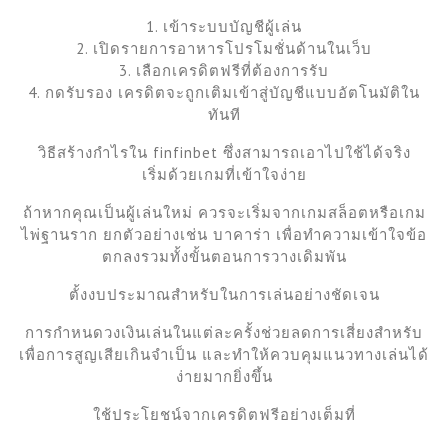
1. เข้าระบบบัญชีผู้เล่น
2. เปิดรายการอาหารโปรโมชั่นด้านในเว็บ
3. เลือกเครดิตฟรีที่ต้องการรับ
4. กดรับรอง เครดิตจะถูกเติมเข้าสู่บัญชีแบบอัตโนมัติใน
ทันที
วิธีสร้างกำไรใน finfinbet ซึ่งสามารถเอาไปใช้ได้จริง
เริ่มด้วยเกมที่เข้าใจง่าย
ถ้าหากคุณเป็นผู้เล่นใหม่ ควรจะเริ่มจากเกมสล็อตหรือเกม
ไพ่ฐานราก ยกตัวอย่างเช่น บาคาร่า เพื่อทำความเข้าใจข้อ
ตกลงรวมทั้งขั้นตอนการวางเดิมพัน
ตั้งงบประมาณสำหรับในการเล่นอย่างชัดเจน
การกำหนดวงเงินเล่นในแต่ละครั้งช่วยลดการเสี่ยงสำหรับ
เพื่อการสูญเสียเกินจำเป็น และทำให้ควบคุมแนวทางเล่นได้
ง่ายมากยิ่งขึ้น
ใช้ประโยชน์จากเครดิตฟรีอย่างเต็มที่