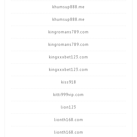
khumsup888.me
khumsup888.me
kingromans789.com
kingromans789.com
kingxxxbet123.com
kingxxxbet123.com
kiss918
kitti999vip.com
lion123
lionth168.com
lionth168.com