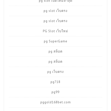
pg slot เปิดใหม่ล่าสุด
pg slot เว็บตรง
pg slot เว็บตรง
PG Slot เว็บใหม่
pg SuperGame
pg สล็อต
pg สล็อต
pg เว็บตรง
pg718
pg99
pggold168bet.com