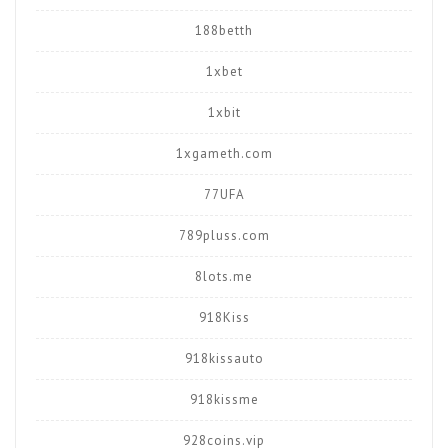
188betth
1xbet
1xbit
1xgameth.com
77UFA
789pluss.com
8lots.me
918Kiss
918kissauto
918kissme
928coins.vip