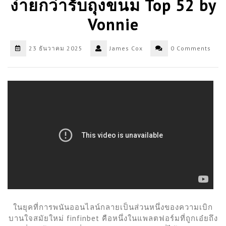
ง่ายกว่ารับถุงขนม Top 52 by
Vonnie
23 ธันวาคม 2025
James Cox
0 Comments
ในยุคที่การพนันออนไลน์กลายเป็นส่วนหนึ่งของความเบิก
บานใจสมัยใหม่ finfinbet คือหนึ่งในแพลตฟอร์มที่ถูกเอ๋ยถึง