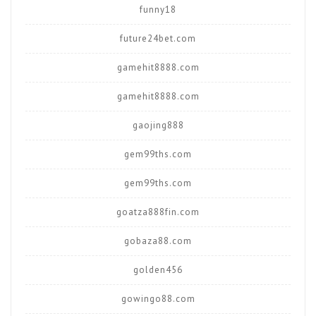
funny18
future24bet.com
gamehit8888.com
gamehit8888.com
gaojing888
gem99ths.com
gem99ths.com
goatza888fin.com
gobaza88.com
golden456
gowingo88.com