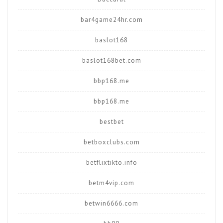
bar4game24hr.com
baslot168
baslot168bet.com
bbp168.me
bbp168.me
bestbet
betboxclubs.com
betflixtikto.info
betm4vip.com
betwin6666.com