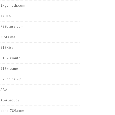
1xgameth.com
77UFA
789pluss.com
8lots.me
918Kiss
918kissauto
918kissme
928coins.vip
ABA
ABAGroup2
abbet789.com