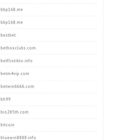
bbp168.me
bbp168.me
bestbet
betboxclubs.com
betflixtikto.info
betm4vip.com
betwin6666.com
bh99
bio285th.com
bitcoin
bluewin8888.info