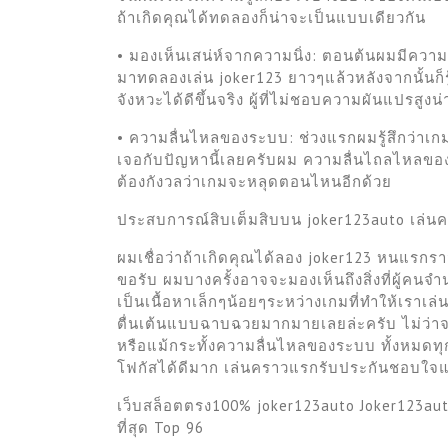
ถ้าเกิดคุณได้ทดลองก็น่าจะเป็นแบบเดียวกัน
• มองเห็นเสน่ห์จากความนิ่ง: ตอนต้นผมมีความ
มาทดลองเล่น joker123 ยาวๆแล้วหลังจากนั้นก็ร
จังหวะได้ดีขึ้นจริง ผู้ที่ไม่ชอบความผันแปรสูงน
• ความลื่นไหลของระบบ: ช่วงแรกผมรู้สึกว่าเกม
เจอกับปัญหานี้เลยครับผม ความลื่นไถลไหลของร
ต้องกังวลว่าเกมจะหลุดตอนไหนอีกด้วย
ประสบการณ์สิบเต็มสิบบน joker123auto เล่นคร
ผมเชื่อว่าถ้าเกิดคุณได้ลอง joker123 หนแรกร
ขอรับ ผมบางครั้งอาจจะมองเห็นถึงสิ่งที่ผู้ค
เป็นเนื้อหาเล็กๆน้อยๆระหว่างเกมที่ทำให้เราเล่
ตื่นเต้นแบบฉาบฉวยมากมายเลยล่ะครับ ไม่ว่าจะเป
หรือแม้กระทั้งความลื่นไหลของระบบ ทั้งหมดทุกอย
โฟกัสได้ดีมาก เล่นคราวแรกรับประกันชอบใจ
เว็บสล็อตตรง100% joker123auto Joker123auto.
ที่สุด Top 96