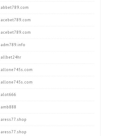
abbet789.com
acebet789.com
acebet789.com
adm789.info
allbet24hr
allone745s.com
allone745s.com
alot666
amb888
aress77.shop
aress77.shop