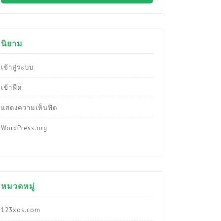
นิยาม
เข้าสู่ระบบ
เข้าฟีด
แสดงความเห็นฟีด
WordPress.org
หมวดหมู่
123xos.com