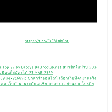
https://t.co/CzF8LnkGnt
ก Top 27 by Latoya Ballfcclub.net สมาชิกใหม่รับ 50%
มีทุนก็สมัครได้ 23 MAR 2569
9 sexy168vip บาคาร่าออนไลน์ เลือกเว็บที่คนเล่นจริง
ีสะดุด เว็บตำนานระดับเอเชีย บาคาร่า อย่าพลาดโปรดีๆ