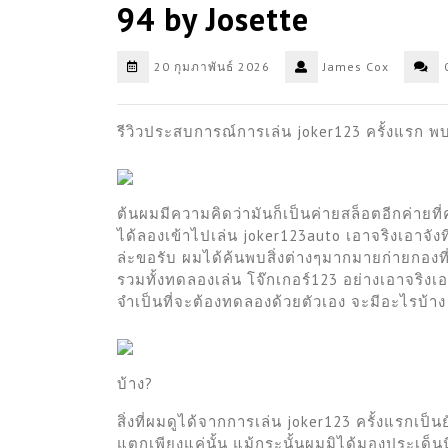
94 by Josette
20 กุมภาพันธ์ 2026
James Cox
รีวิวประสบการณ์การเล่น joker123 ครั้งแรก พบ
ต้นผมมีความคิดว่ามันก็เป็นค่ายสล็อตอีกค่ายท
ได้ลองเข้าไปเล่น joker123auto เอาจริงเอาจัง
ล่ะขอรับ ผมได้ค้นพบสิ่งต่างๆมากมายก่ายกองท
รวมทั้งทดลองเล่น โจ๊กเกอร์123 อย่างเอาจริงเอ
จำเป็นที่จะต้องทดลองด้วยตัวเอง จะมีอะไรบ้าง
บ้าง?
สิ่งที่ผมดูได้จากการเล่น joker123 ครั้งแรกเ
แตกเพียงแค่นั้น แม้กระนั้นผมมิได้มองประเด็นนี