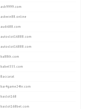
asb9999.com
askwin88.online
audi688.com
autoslot16888.com
autoslot16888.com
ba88th.com
babet555.com
Baccarat
bar4game24hr.com
baslot168
baslot168bet.com