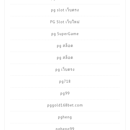
pg slot เว็บตรง
PG Slot เว็บใหม่
pg SuperGame
pg สล็อต
pg สล็อต
pg เว็บตรง
pg718
pg99
pggold168bet.com
pgheng
pgheng99