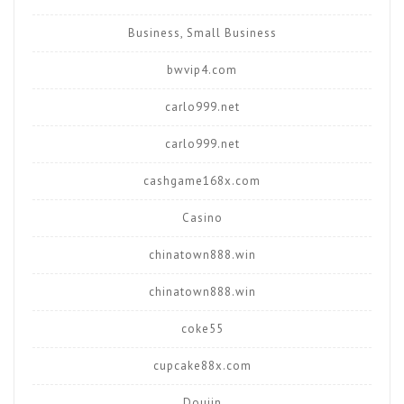
Business, Small Business
bwvip4.com
carlo999.net
carlo999.net
cashgame168x.com
Casino
chinatown888.win
chinatown888.win
coke55
cupcake88x.com
Doujin