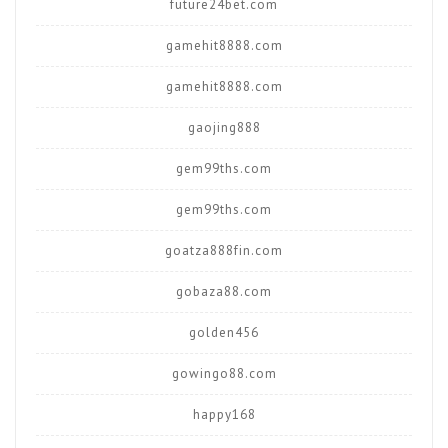
future24bet.com
gamehit8888.com
gamehit8888.com
gaojing888
gem99ths.com
gem99ths.com
goatza888fin.com
gobaza88.com
golden456
gowingo88.com
happy168