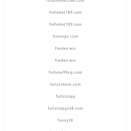
fcharoenkit168.com
finfinbet789.com
finfinbet789.com
finnivips.com
fiwdee.win
fiwdee.win
fortune99vip.com
fullsloteiei.com
fullslotpg
fullslotpg168.com
funny18