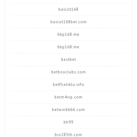
baslot168
baslot168bet.com
bbp168.me
bbp168.me
bestbet
betboxclubs.com
betflixtikto.info
betm4vip.com
betwin6666.com
bh99
bio285th.com