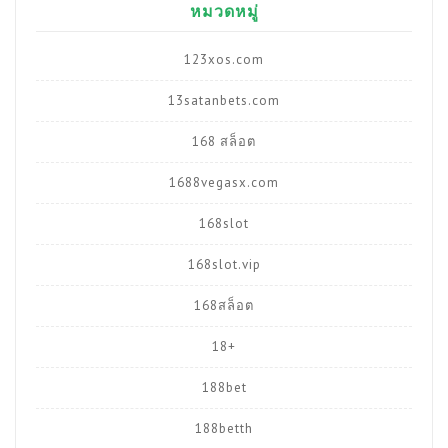
หมวดหมู่
123xos.com
13satanbets.com
168 สล็อต
1688vegasx.com
168slot
168slot.vip
168สล็อต
18+
188bet
188betth