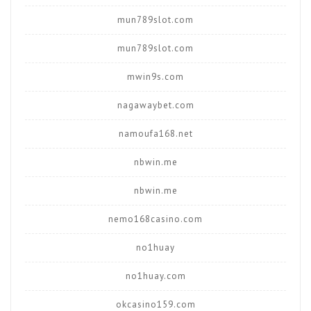
mun789slot.com
mun789slot.com
mwin9s.com
nagawaybet.com
namoufa168.net
nbwin.me
nbwin.me
nemo168casino.com
no1huay
no1huay.com
okcasino159.com