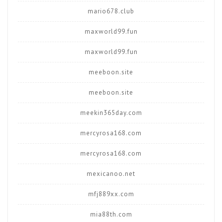
mario678.club
maxworld99.fun
maxworld99.fun
meeboon.site
meeboon.site
meekin365day.com
mercyrosa168.com
mercyrosa168.com
mexicanoo.net
mfj889xx.com
mia88th.com