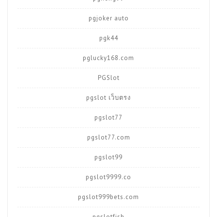
pgjoker auto
pgk44
pglucky168.com
PGSlot
pgslot เว็บตรง
pgslot77
pgslot77.com
pgslot99
pgslot9999.co
pgslot999bets.com
pgslotfish