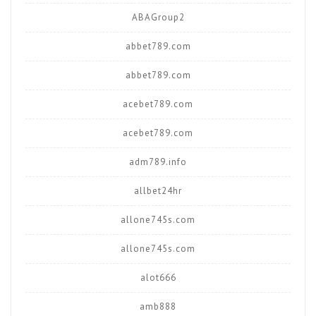
ABAGroup2
abbet789.com
abbet789.com
acebet789.com
acebet789.com
adm789.info
allbet24hr
allone745s.com
allone745s.com
alot666
amb888