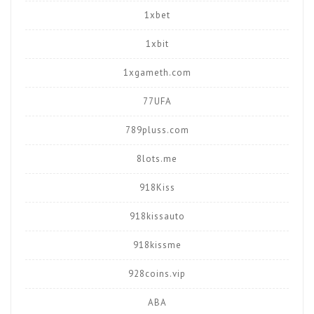
1xbet
1xbit
1xgameth.com
77UFA
789pluss.com
8lots.me
918Kiss
918kissauto
918kissme
928coins.vip
ABA