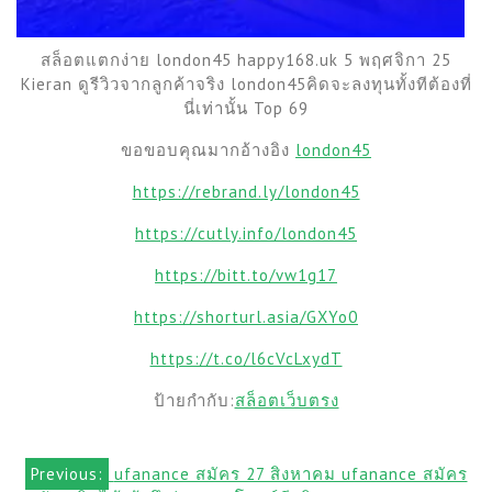
สล็อตแตกง่าย london45 happy168.uk 5 พฤศจิกา 25
Kieran ดูรีวิวจากลูกค้าจริง london45คิดจะลงทุนทั้งทีต้องที่
นี่เท่านั้น Top 69
ขอขอบคุณมากอ้างอิง
london45
https://rebrand.ly/london45
https://cutly.info/london45
https://bitt.to/vw1g17
https://shorturl.asia/GXYo0
https://t.co/l6cVcLxydT
ป้ายกำกับ:
สล็อตเว็บตรง
แนะแนว
Previous:
ufanance สมัคร 27 สิงหาคม ufanance สมัคร