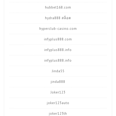
hubbet168.com
hydra888 สล็อต
hyperclub-casino.com
infyplus888.com
infyplus888.info
infyplus888.info
Jinda55
jinda888
Joker123
joker123auto
joker123th