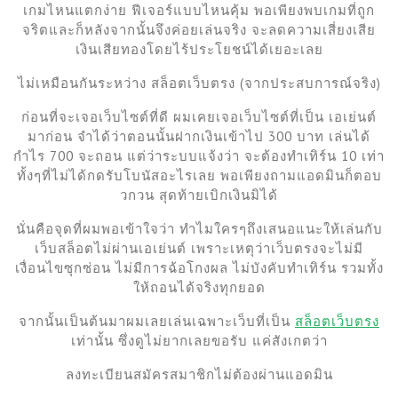
เกมไหนแตกง่าย ฟีเจอร์แบบไหนคุ้ม พอเพียงพบเกมที่ถูก
จริตและก็หลังจากนั้นจึงค่อยเล่นจริง จะลดความเสี่ยงเสีย
เงินเสียทองโดยไร้ประโยชน์ได้เยอะเลย
ไม่เหมือนกันระหว่าง สล็อตเว็บตรง (จากประสบการณ์จริง)
ก่อนที่จะเจอเว็บไซต์ที่ดี ผมเคยเจอเว็บไซต์ที่เป็น เอเย่นต์
มาก่อน จำได้ว่าตอนนั้นฝากเงินเข้าไป 300 บาท เล่นได้
กำไร 700 จะถอน แต่ว่าระบบแจ้งว่า จะต้องทำเทิร์น 10 เท่า
ทั้งๆที่ไม่ได้กดรับโบนัสอะไรเลย พอเพียงถามแอดมินก็ตอบ
วกวน สุดท้ายเบิกเงินมิได้
นั่นคือจุดที่ผมพอเข้าใจว่า ทำไมใครๆถึงเสนอแนะให้เล่นกับ
เว็บสล็อตไม่ผ่านเอเย่นต์ เพราะเหตุว่าเว็บตรงจะไม่มี
เงื่อนไขซุกซ่อน ไม่มีการฉ้อโกงผล ไม่บังคับทำเทิร์น รวมทั้ง
ให้ถอนได้จริงทุกยอด
จากนั้นเป็นต้นมาผมเลยเล่นเฉพาะเว็บที่เป็น
สล็อตเว็บตรง
เท่านั้น ซึ่งดูไม่ยากเลยขอรับ แค่สังเกตว่า
ลงทะเบียนสมัครสมาชิกไม่ต้องผ่านแอดมิน