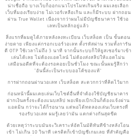
น่าเชื่อถือ บางเว็บก็ออกแนวโปรโมทเกินจริง ผมเลยเลือก
เว็บที่มองเรียบง่าย ไม่เวอร์เหลือเกิน และก็มีระบบ ฝากถอน
ผ่าน True Wallet เนื่องจากว่าผมไม่มีบัญชีธนาคาร ใช้วอ
เลทเป็นหลักอยู่แล้ว
สิ่งแรกที่ผมดูได้ภายหลังลงทะเบียน เว็บสล็อต เป็น ขั้นตอน
ง่ายดาย เพียงแค่กรอกเบอร์วอเลท ตั้งรหัสผ่าน รวมทั้งการัน
ตี OTP ใช้เวลาไม่ถึง 3 นาที จากนั้นระบบก็ให้ยูสเซอร์มาเข้า
เล่นได้เลย ไม่ต้องแอดไลน์ ไม่ต้องส่งสลิปให้แอดไม่น
เสมือนอดีตที่จะต้องรอคอยเป็นชั่วโมง ขณะนั้นผมรู้สึกว่า
“อันนี้ล่ะเป็นระบบออโต้ของแท้”
การฝากถอนผ่านวอเลท เว็บสล็อต สะดวกกว่าที่คิดไว้มาก
ก่อนหน้านี้ผมเคยเล่นเว็บไซต์อื่นที่จำต้องใช้บัญชีธนาคาร
ฝากเงินครั้งจะต้องแนบสลิป พอเพียงเบิกเงินก็ต้องแจ้งผ่าน
แอดมิน กว่าจะได้ก็รอนาน แต่พอได้ทดลองเล่นเว็บตรงที่
รองรับวอเลท ผมรู้เลยว่ามัน แตกต่างกันสุดขีด
ด้วยเหตุว่าระบบมันจะวิเคราะห์อัตโนมัติทันทีข้างหลังโอน
เข้า ไม่เกิน 10 วินาที เครดิตก็เข้าบัญชีเกมเลย ที่สำคัญคือ