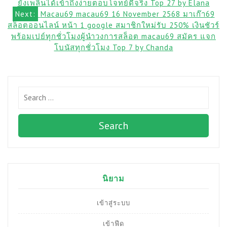
ยังเพลินได้เข้าถึงง่ายตอบโจทย์ดีจริง Top 27 by Elana
เรื่อง
Next:
Macau69 macau69 16 November 2568 มาเก๊า69
สล็อตออนไลน์ หน้า 1 google สมาชิกใหม่รับ 250% เงินชัวร์
พร้อมเปย์ทุกชั่วโมงผู้นำวงการสล็อต macau69 สมัคร แจก
โบนัสทุกชั่วโมง Top 7 by Chanda
Search
นิยาม
เข้าสู่ระบบ
เข้าฟีด