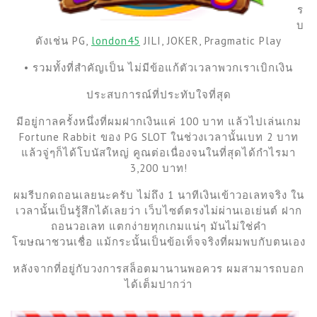
ร
บ
ดังเช่น PG,
london45
JILI, JOKER, Pragmatic Play
• รวมทั้งที่สำคัญเป็น ไม่มีข้อแก้ตัวเวลาพวกเราเบิกเงิน
ประสบการณ์ที่ประทับใจที่สุด
มีอยู่กาลครั้งหนึ่งที่ผมฝากเงินแค่ 100 บาท แล้วไปเล่นเกม
Fortune Rabbit ของ PG SLOT ในช่วงเวลานั้นเบท 2 บาท
แล้วจู่ๆก็ได้โบนัสใหญ่ คูณต่อเนื่องจนในที่สุดได้กำไรมา
3,200 บาท!
ผมรีบกดถอนเลยนะครับ ไม่ถึง 1 นาทีเงินเข้าวอเลทจริง ใน
เวลานั้นเป็นรู้สึกได้เลยว่า เว็บไซต์ตรงไม่ผ่านเอเย่นต์ ฝาก
ถอนวอเลท แตกง่ายทุกเกมแน่ๆ มันไม่ใช่คำ
โฆษณาชวนเชื่อ แม้กระนั้นเป็นข้อเท็จจริงที่ผมพบกับตนเอง
หลังจากที่อยู่กับวงการสล็อตมานานพอควร ผมสามารถบอก
ได้เต็มปากว่า