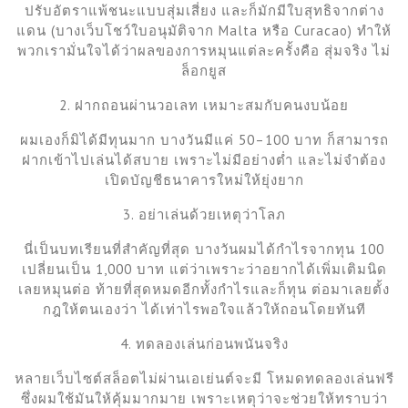
ปรับอัตราแพ้ชนะแบบสุ่มเสี่ยง และก็มักมีใบสุทธิจากต่าง
แดน (บางเว็บโชว์ใบอนุมัติจาก Malta หรือ Curacao) ทำให้
พวกเรามั่นใจได้ว่าผลของการหมุนแต่ละครั้งคือ สุ่มจริง ไม่
ล็อกยูส
2. ฝากถอนผ่านวอเลท เหมาะสมกับคนงบน้อย
ผมเองก็มิได้มีทุนมาก บางวันมีแค่ 50–100 บาท ก็สามารถ
ฝากเข้าไปเล่นได้สบาย เพราะไม่มีอย่างต่ำ และไม่จำต้อง
เปิดบัญชีธนาคารใหม่ให้ยุ่งยาก
3. อย่าเล่นด้วยเหตุว่าโลภ
นี่เป็นบทเรียนที่สำคัญที่สุด บางวันผมได้กำไรจากทุน 100
เปลี่ยนเป็น 1,000 บาท แต่ว่าเพราะว่าอยากได้เพิ่มเติมนิด
เลยหมุนต่อ ท้ายที่สุดหมดอีกทั้งกำไรและก็ทุน ต่อมาเลยตั้ง
กฎให้ตนเองว่า ได้เท่าไรพอใจแล้วให้ถอนโดยทันที
4. ทดลองเล่นก่อนพนันจริง
หลายเว็บไซต์สล็อตไม่ผ่านเอเย่นต์จะมี โหมดทดลองเล่นฟรี
ซึ่งผมใช้มันให้คุ้มมากมาย เพราะเหตุว่าจะช่วยให้ทราบว่า