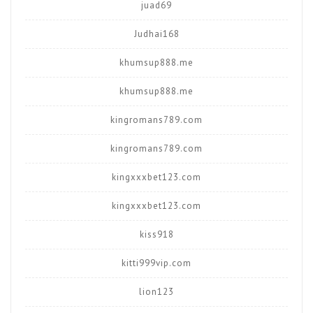
juad69
Judhai168
khumsup888.me
khumsup888.me
kingromans789.com
kingromans789.com
kingxxxbet123.com
kingxxxbet123.com
kiss918
kitti999vip.com
lion123