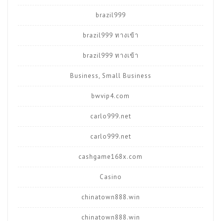
brazil999
brazil999 ทางเข้า
brazil999 ทางเข้า
Business, Small Business
bwvip4.com
carlo999.net
carlo999.net
cashgame168x.com
Casino
chinatown888.win
chinatown888.win