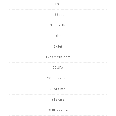
18+
188bet
188betth
1xbet
1xbit
1xgameth.com
77UFA
789pluss.com
8lots.me
918Kiss
918kissauto