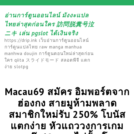
Skip
to
อ่านการ์ตูนออนไลน์ มังงะแปล
content
ไทยล่าสุดก่อนใคร 訪問脱糞号泣
ニキ เล่น pgslot ได้เงินจริง
https://drip.ink เว็บอ่านการ์ตูนออนไลน์
การ์ตูนแปลไทย raw manga manhua
manhwa doujin การ์ตูนตอนใหม่ล่าสุดก่อน
ใคร qiita スライドモード สลอตพีจี แตก
ง่าย slotpg
Macau69 สมัคร อิมพอร์ตจาก
ฮ่องกง สายมูห้ามพลาด
สมาชิกใหม่รับ 250% โบนัส
แตกง่าย หัวแถววงการเกม