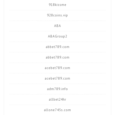
918kissme
928coins.vip
ABA
ABAGroup2
abbet789.com
abbet789.com
acebet789.com
acebet789.com
adm789.info
allbet24hr
allone745s.com