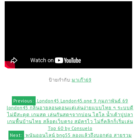
ป้ายกำกับ:
มาเก๊า69
แนะแนว
Previous:
London45 London45.one 9 กุมภาพันธ์ 69
london45 กลิ่นอายลอนดอนแต่เล่นง่ายแบบไทย ๆ ระบบดี
เรื่อง
ไม่มีสะดุด เกมสด เล่นกันสดๆจากบ่อน ไฮโล น้ำเต้าปูปลา
เกมพื้นบ้านไทย สล็อตเว็บตรง สมัครไว ไม่กี่คลิกก็เริ่มเล่น
Top 60 by Consuelo
Next:
พนันออนไลน์ bng55 ลองแล้วถึงบอกต่อ สายรวม