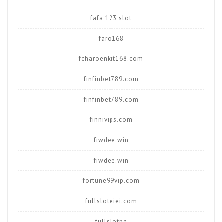
fafa 123 slot
faro168
fcharoenkit168.com
finfinbet789.com
finfinbet789.com
finnivips.com
fiwdee.win
fiwdee.win
fortune99vip.com
fullsloteiei.com
fullslotpg