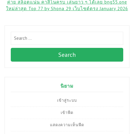
ค่าย สล็อตแน่น คาสิโนครบ เล่นยาว ๆ ได้เลย bng55.one
ใหม่ล่าสุด Top 77 by Shona 29 เว็บไซต์ตรง January 2026
Search
นิยาม
เข้าสู่ระบบ
เข้าฟีด
แสดงความเห็นฟีด