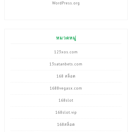
WordPress.org
หมวดหมู่
123xos.com
13satanbets.com
168 สล็อต
1688vegasx.com
168slot
168slot.vip
168สล็อต