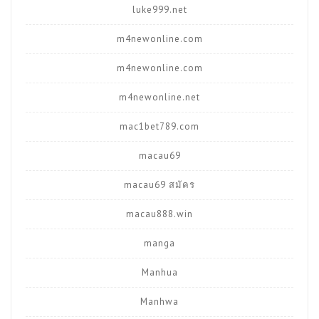
luke999.net
m4newonline.com
m4newonline.com
m4newonline.net
mac1bet789.com
macau69
macau69 สมัคร
macau888.win
manga
Manhua
Manhwa