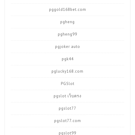
pggold168bet.com
pgheng
pgheng99
pgjoker auto
pgk44
pglucky168.com
PGSlot
pgslot เว็บตรง
pgslot77
pgslot77.com
pgslot99