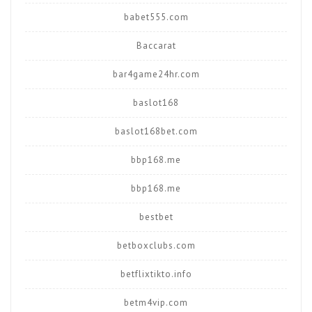
babet555.com
Baccarat
bar4game24hr.com
baslot168
baslot168bet.com
bbp168.me
bbp168.me
bestbet
betboxclubs.com
betflixtikto.info
betm4vip.com