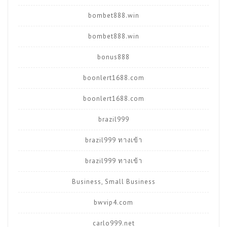
bombet888.win
bombet888.win
bonus888
boonlert1688.com
boonlert1688.com
brazil999
brazil999 ทางเข้า
brazil999 ทางเข้า
Business, Small Business
bwvip4.com
carlo999.net