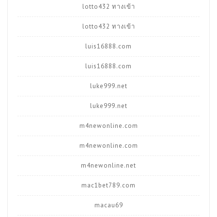
lotto432 ทางเข้า
lotto432 ทางเข้า
luis16888.com
luis16888.com
luke999.net
luke999.net
m4newonline.com
m4newonline.com
m4newonline.net
mac1bet789.com
macau69