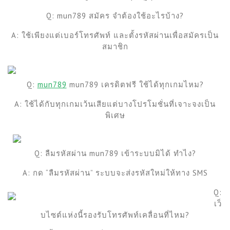
Q: mun789 สมัคร จำต้องใช้อะไรบ้าง?
A: ใช้เพียงแต่เบอร์โทรศัพท์ และตั้งรหัสผ่านเพื่อสมัครเป็น
สมาชิก
Q:
mun789
mun789 เครดิตฟรี ใช้ได้ทุกเกมไหม?
A: ใช้ได้กับทุกเกมเว้นเสียแต่บางโปรโมชั่นที่เจาะจงเป็น
พิเศษ
Q: ลืมรหัสผ่าน mun789 เข้าระบบมิได้ ทำไง?
A: กด “ลืมรหัสผ่าน” ระบบจะส่งรหัสใหม่ให้ทาง SMS
Q:
เว็
บไซต์แห่งนี้รองรับโทรศัพท์เคลื่อนที่ไหม?