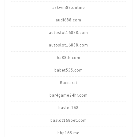
askwin88.online
audi688.com
autoslot16888.com
autoslot16888.com
ba88th.com
babet555.com
Baccarat
bar4game24hr.com
baslot168
baslot168bet.com
bbp168.me