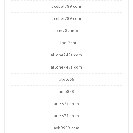
acebet789.com
acebet789.com
adm789.info
allbet24hr
allone745s.com
allone745s.com
alot666
amb888
aress77.shop
aress77.shop
asb9999.com