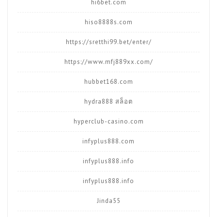
hi6bet.com
hiso8888s.com
https://sretthi99.bet/enter/
https://www.mfj889xx.com/
hubbet168.com
hydra888 สล็อต
hyperclub-casino.com
infyplus888.com
infyplus888.info
infyplus888.info
Jinda55