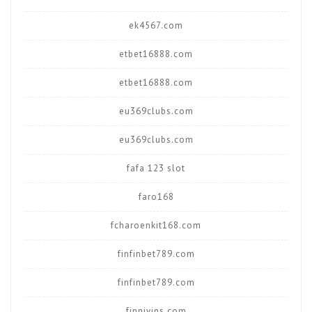
ek4567.com
etbet16888.com
etbet16888.com
eu369clubs.com
eu369clubs.com
fafa 123 slot
faro168
fcharoenkit168.com
finfinbet789.com
finfinbet789.com
finnivips.com