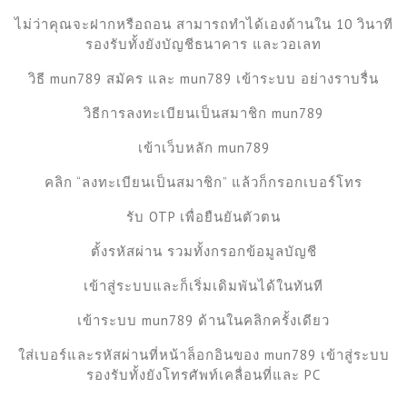
ไม่ว่าคุณจะฝากหรือถอน สามารถทำได้เองด้านใน 10 วินาที
รองรับทั้งยังบัญชีธนาคาร และวอเลท
วิธี mun789 สมัคร และ mun789 เข้าระบบ อย่างราบรื่น
วิธีการลงทะเบียนเป็นสมาชิก mun789
เข้าเว็บหลัก mun789
คลิก “ลงทะเบียนเป็นสมาชิก” แล้วก็กรอกเบอร์โทร
รับ OTP เพื่อยืนยันตัวตน
ตั้งรหัสผ่าน รวมทั้งกรอกข้อมูลบัญชี
เข้าสู่ระบบและก็เริ่มเดิมพันได้ในทันที
เข้าระบบ mun789 ด้านในคลิกครั้งเดียว
ใส่เบอร์และรหัสผ่านที่หน้าล็อกอินของ mun789 เข้าสู่ระบบ
รองรับทั้งยังโทรศัพท์เคลื่อนที่และ PC