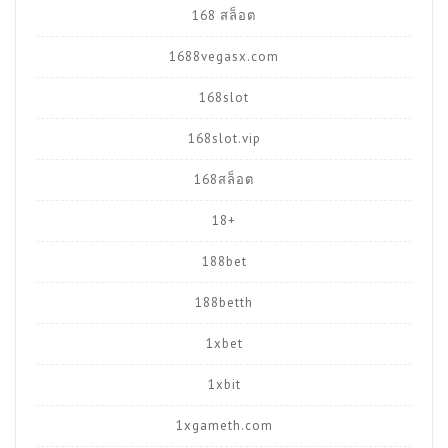
168 สล็อต
1688vegasx.com
168slot
168slot.vip
168สล็อต
18+
188bet
188betth
1xbet
1xbit
1xgameth.com