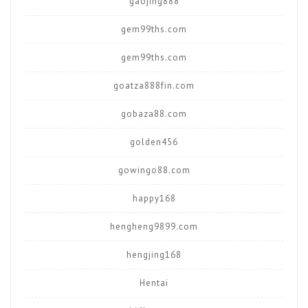
gaojing888
gem99ths.com
gem99ths.com
goatza888fin.com
gobaza88.com
golden456
gowingo88.com
happy168
hengheng9899.com
hengjing168
Hentai