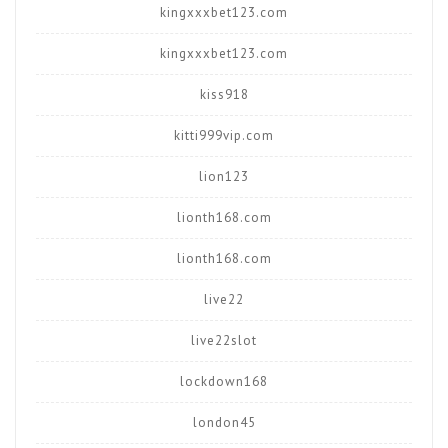
kingxxxbet123.com
kingxxxbet123.com
kiss918
kitti999vip.com
lion123
lionth168.com
lionth168.com
live22
live22slot
lockdown168
london45