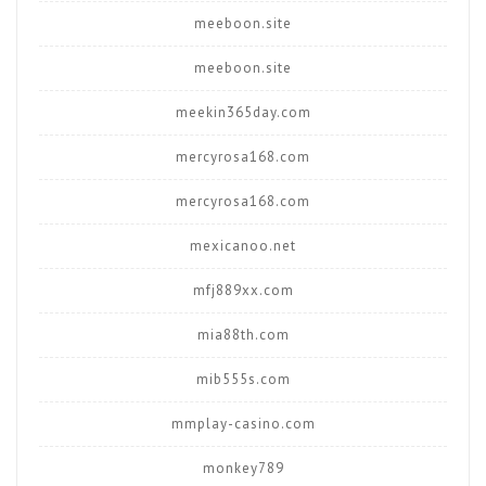
meeboon.site
meeboon.site
meekin365day.com
mercyrosa168.com
mercyrosa168.com
mexicanoo.net
mfj889xx.com
mia88th.com
mib555s.com
mmplay-casino.com
monkey789