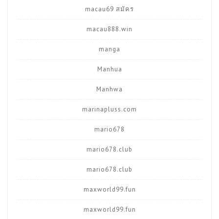
macau69 สมัคร
macau888.win
manga
Manhua
Manhwa
marinapluss.com
mario678
mario678.club
mario678.club
maxworld99.fun
maxworld99.fun