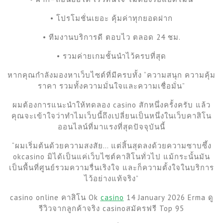
• โปรโมชั่นเยอะ คุ้มค่าทุกยอดฝาก
• ทีมงานบริการดี ตอบไว ตลอด 24 ชม.
• รวมค่ายเกมชั้นนำไว้ครบที่สุด
หากคุณกำลังมองหาเว็บไซต์ที่มีครบทั้ง “ความสนุก ความคุ้ม
ราคา รวมทั้งความมั่นใจและความเชื่อมั่น”
ผมต้องการแนะนำให้ทดลอง casino สักหนึ่งครั้งครับ แล้ว
คุณจะเข้าใจว่าทำไมเว็บนี้ถึงเปลี่ยนเป็นหนึ่งในเว็บคาสิโน
ออนไลน์ที่มาแรงที่สุดปัจจุบันนี้
“ผมเริ่มต้นด้วยความสงสัย… แต่สิ้นสุดลงด้วยความซาบซึ้ง
okcasino มิได้เป็นแค่เว็บไซต์คาสิโนทั่วไป แม้กระนั้นมัน
เป็นพื้นที่ศูนย์รวมความรื่นเริงใจ และก็ความตั้งใจในบริการ
ไว้อย่างแท้จริง”
casino online คาสิโน Ok
casino
14 January 2026 Erma ดู
รีวิวจากลูกค้าจริง casinoสมัครฟรี Top 95