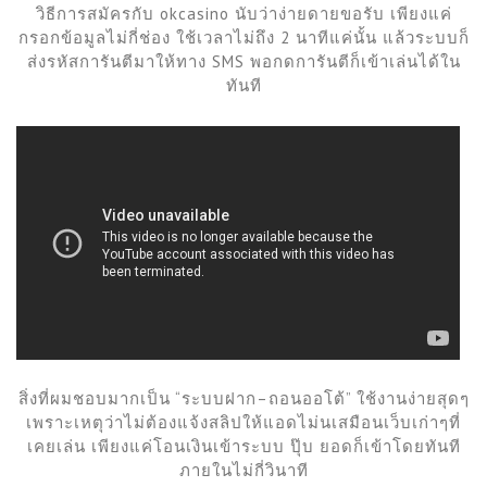
วิธีการสมัครกับ okcasino นับว่าง่ายดายขอรับ เพียงแค่
กรอกข้อมูลไม่กี่ช่อง ใช้เวลาไม่ถึง 2 นาทีแค่นั้น แล้วระบบก็
ส่งรหัสการันตีมาให้ทาง SMS พอกดการันตีก็เข้าเล่นได้ใน
ทันที
สิ่งที่ผมชอบมากเป็น “ระบบฝาก–ถอนออโต้” ใช้งานง่ายสุดๆ
เพราะเหตุว่าไม่ต้องแจ้งสลิปให้แอดไม่นเสมือนเว็บเก่าๆที่
เคยเล่น เพียงแค่โอนเงินเข้าระบบ ปุ๊บ ยอดก็เข้าโดยทันที
ภายในไม่กี่วินาที