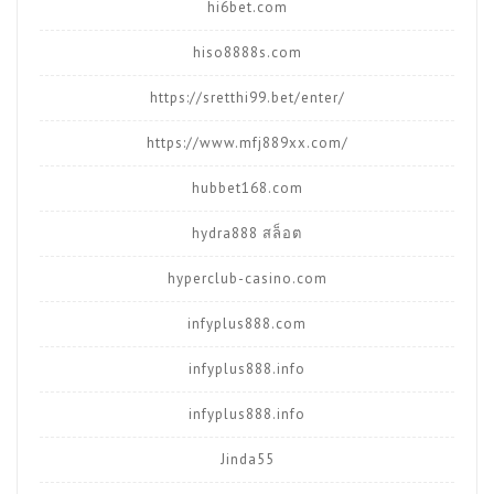
hi6bet.com
hiso8888s.com
https://sretthi99.bet/enter/
https://www.mfj889xx.com/
hubbet168.com
hydra888 สล็อต
hyperclub-casino.com
infyplus888.com
infyplus888.info
infyplus888.info
Jinda55