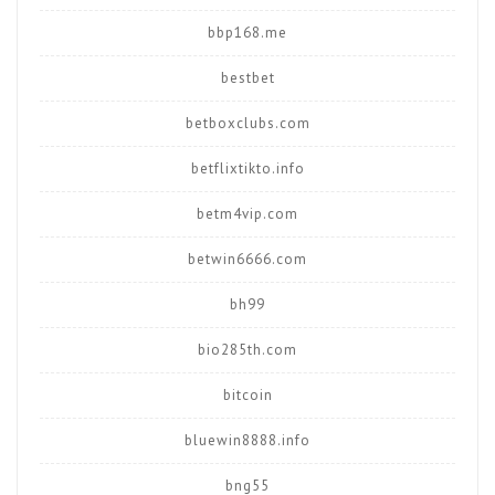
bbp168.me
bestbet
betboxclubs.com
betflixtikto.info
betm4vip.com
betwin6666.com
bh99
bio285th.com
bitcoin
bluewin8888.info
bng55