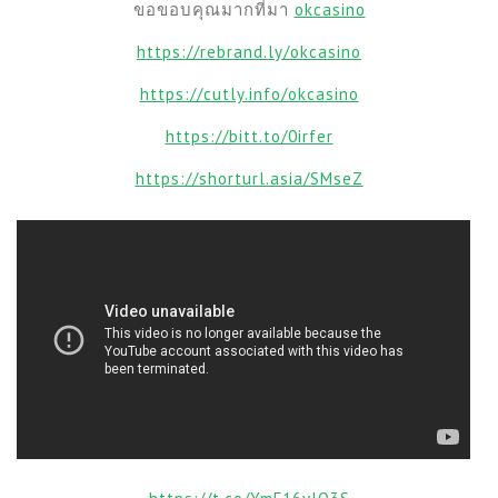
ขอขอบคุณมากที่มา
okcasino
https://rebrand.ly/okcasino
https://cutly.info/okcasino
https://bitt.to/0irfer
https://shorturl.asia/SMseZ