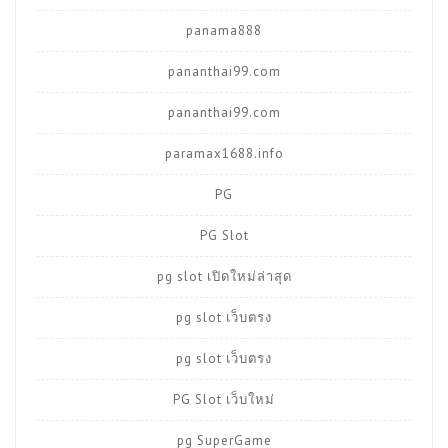
panama888
pananthai99.com
pananthai99.com
paramax1688.info
PG
PG Slot
pg slot เปิดใหม่ล่าสุด
pg slot เว็บตรง
pg slot เว็บตรง
PG Slot เว็บใหม่
pg SuperGame