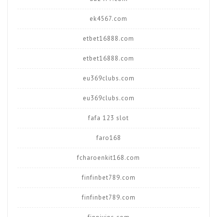
ek4567.com
etbet16888.com
etbet16888.com
eu369clubs.com
eu369clubs.com
fafa 123 slot
faro168
fcharoenkit168.com
finfinbet789.com
finfinbet789.com