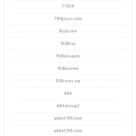
77UFA
789pluss.com
8lots.me
918Kiss
918kissauto
918kissme
928coins.vip
ABA
ABAGroup2
abbet789.com
abbet789.com