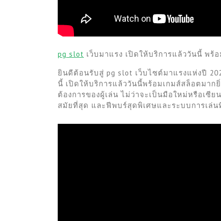
pg slot
เว็บมาแรง เปิดให้บริการแล้ววันนี้ พร้
ยินดีต้อนรับสู่ pg slot เว็บไซต์มาแรงแห่งปี 
นี้ เปิดให้บริการแล้ววันนี้พร้อมเกมส์สล็อตม
ต้องการของผู้เล่น ไม่ว่าจะเป็นมือใหม่หรือเซี
สมัยที่สุด และฟีพบร์สุดพิเศษและระบบการเล่นที