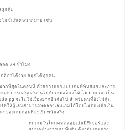
สุดคุ้ม
ปรโมชั่นพิเศษมากมาย เช่น
ลอด 24 ชั่วโมง
ใจกติกาได้ง่าย สนุกได้ทุกคน
ยมมากที่สุดในตอนนี้ ด้วยการออกแบบเกมที่ทันสมัยและการ
ทุกคนสามารถสนุกสนานไปกับเกมสล็อตได้ ไม่ว่าคุณจะเป็น
นเล่น pg จะไม่ใช่เรื่องยากอีกต่อไป สำหรับคนที่ยังไม่คุ้น
ที่ให้ผู้เล่นสามารถทดลองเล่นเกมได้โดยไม่ต้องเสียเงิน
ษณะของเกมก่อนที่จะเริ่มพนันจริง
ทุกเกมในโหมดทดสอบเล่นมีฟีเจอร์และ
แบบอย่างการเล่นที่เช่นเดียวกับเกมจริง