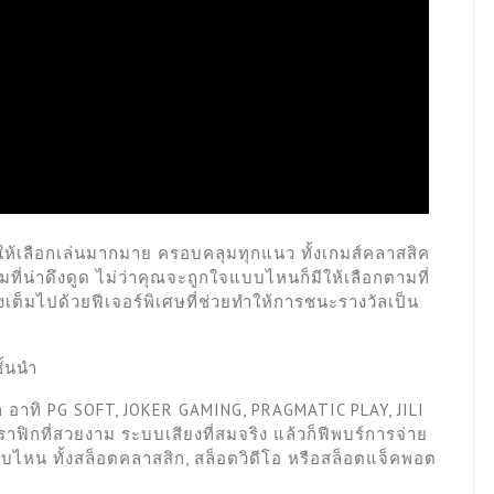
ห้เลือกเล่นมากมาย ครอบคลุมทุกแนว ทั้งเกมส์คลาสสิค
มที่น่าดึงดูด ไม่ว่าคุณจะถูกใจแบบไหนก็มีให้เลือกตามที่
้งเต็มไปด้วยฟีเจอร์พิเศษที่ช่วยทำให้การชนะรางวัลเป็น
ั้นนำ
 อาทิ PG SOFT, JOKER GAMING, PRAGMATIC PLAY, JILI
าฟิกที่สวยงาม ระบบเสียงที่สมจริง แล้วก็ฟีพบร์การจ่าย
บไหน ทั้งสล็อตคลาสสิก, สล็อตวิดีโอ หรือสล็อตแจ็คพอต