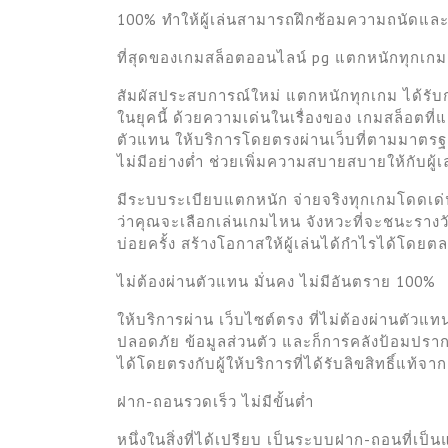
100% ทำให้ผู้เล่นสามารถฝึกซ้อมความถนัดและก
ที่สุดของเกมสล็อตออนไลน์ pg แตกหนักทุกเกม
สัมผัสประสบการณ์ใหม่ แตกหนักทุกเกม ได้รับการเ
ในยุคนี้ ด้วยความเด่นในเรื่องของ เกมสล็อตที
ตัวแทน ให้บริการโดยตรงผ่านเว็บที่ตามมาตรฐ
ไม่มีอย่างต่ำ ช่วยเพิ่มความสบายสบายให้กับผู้เ
มีระบบระเบียบแตกหนัก จ่ายจริงทุกเกมโดดเด่
ว่าคุณจะเลือกเล่นเกมไหน จังหวะที่จะชนะรางวัล
บ่อยครั้ง สร้างโอกาสให้ผู้เล่นได้กำไรได้โดยต
ไม่ต้องผ่านตัวแทน มั่นคง ไม่มีอันตราย 100%
ให้บริการผ่าน เว็บไซต์ตรง ที่ไม่ต้องผ่านตั
ปลอดภัย ข้อมูลส่วนตัว และก็การคลังป้อมปร
ได้โดยตรงกับผู้ให้บริการที่ได้รับลิขสิทธิ์แท้จาก
ฝาก-ถอนรวดเร็ว ไม่มีขั้นต่ำ
หนึ่งในสิ่งที่ได้เปรียบ เป็นระบบฝาก-ถอนที่เป็นแ