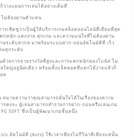
็วางแผนการเล่นได้อย่างเต็มที่
 ไม่ต้องผ่านตัวแทน
ชิดชูว่าเป็นผู้ให้บริการเกมสล็อตออนไลน์ที่เยี่ยมที่สุด
่แตกหนัก แตกง่าย ทุกเกม และความแน่ใจที่ไม่ต้องผ่าน
านระดับสากล มาพร้อมระบบฝาก-ถอนอัตโนมัติที่ เร็ว
ล่นทุกระดับ
นด้วยการจ่ายรางวัลที่สูงและการแตกหนักของโบนัส ไม่
ใหญ่อยู่นิดเดียว พร้อมทั้งแจ็คพอตที่แตกได้ง่ายแล้วก็
ลอด
วแทน หมายความว่าคุณสามารถมั่นใจได้ในเรื่องของความ
าการคงจะ ผู้เล่นสามารถทำรายการฝาก-ถอนหรือเล่นเกม
 PG SOFT ซึ่งเป็นผู้พัฒนาเกมชั้นหนึ่ง
บบ อัตโนมัติ (Auto) ใช้เวลาเพียงไม่กี่วินาทีเพียงแค่นั้น