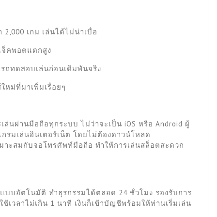
 2,000 เกม เล่นได้ไม่น่าเบื่อ
ะแจ็คพอตแตกสูง
ารถทดสอบเล่นก่อนเดิมพันจริง
หม่ที่มาเพิ่มเรื่อยๆ
่นผ่านมือถือทุกระบบ ไม่ว่าจะเป็น iOS หรือ Android ผู้
กรมเล่นอินเตอร์เน็ต โดยไม่ต้องดาวน์โหลด
เหมาะสมกับจอโทรศัพท์มือถือ ทำให้การเล่นสล็อตสะดวก
นแบบอัตโนมัติ ทำธุรกรรมได้ตลอด 24 ชั่วโมง รองรับการ
เวลาไม่เกิน 1 นาที เงินก็เข้าบัญชีพร้อมให้ท่านเริ่มเล่น