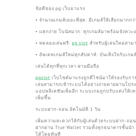
ข้อดีของ pg เว็บมาแรง
• จำนวนเกมส์เยอะที่สุด: มีเกมส์ให้เลือกมากกว่า
• แตกง่าย โบนัสมาก: ทุกเกมส์มาพร้อมจังหว
• ทดลองเล่นฟรี:
pg slot
สำหรับผู้เล่นใหม่สาม
• อัพเดทเกมส์ใหม่ทุกสัปดาห์: บันเทิงใจกับเกมส์ใ
เล่นได้ทุกที่ทุกเวลา ผ่านมือถือ
pgslot
เว็บไซต์มาแรงถูกดีไซน์มาให้รองรับการเล
เล่นสามารถเข้าระบบได้อย่างง่ายดายผ่านโปรแ
แอปพลิเคชันเพิ่มอีก ระบบเกมถูกปรับแต่งให้
เพิ่มขึ้น
ระบบฝาก-ถอน อัตโนมัติ 1 วัน
เพิ่มความสะดวกให้กับผู้เล่นด้วยระบบฝาก-ถอ
ฝากผ่าน True Wallet รวมทั้งทุกธนาคารชั้นนำ ใช้
ได้โดยทันที