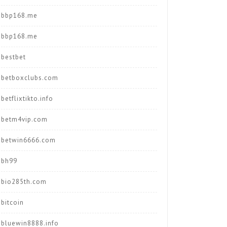
bbp168.me
bbp168.me
bestbet
betboxclubs.com
betflixtikto.info
betm4vip.com
betwin6666.com
bh99
bio285th.com
bitcoin
bluewin8888.info