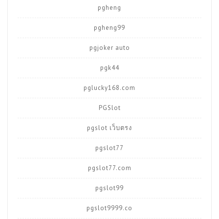
pgheng
pgheng99
pgjoker auto
pgk44
pglucky168.com
PGSlot
pgslot เว็บตรง
pgslot77
pgslot77.com
pgslot99
pgslot9999.co