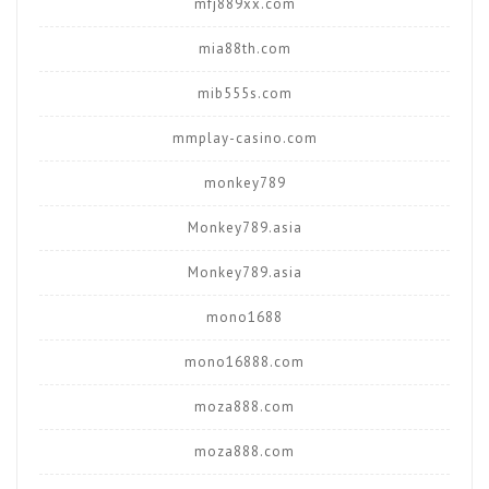
mfj889xx.com
mia88th.com
mib555s.com
mmplay-casino.com
monkey789
Monkey789.asia
Monkey789.asia
mono1688
mono16888.com
moza888.com
moza888.com