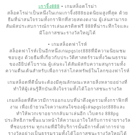
เกาจิ้ง888
• เกมสล็อตโรม่า
สล็อตโรม่าเป็นหนึ่งในเกมเกาจิ้ง888ยอดนิยมสูงที่สุด ด้วย
ธีมที่น่าสนใจรวมทั้งกราฟิกที่สวยสดงดงาม ผู้เล่นสามารถ
สัมผัสประสบการณ์การเล่นเครดิตฟรี 888ที่น่าระทึกใจและ
มีโอกาสชนะรางวัลใหญ่ได้
• เกมสล็อตฟาโรห์
สล็อตฟาโรห์เป็นอีกหนึ่งเกมpgslot888ที่มีความนิยมชม
ชอบสูง ด้วยธีมที่เกี่ยวกับประวัติศาสตร์รวมทั้งวัฒนธรรม
ของอียิปต์โบราณ ผู้เล่นจะได้สัมผัสกับความสนุกรวมทั้ง
ความตื่นเต้นสำหรับเพื่อการล่าโภคทรัพย์ในโลกของฟาโรห์
เกมสล็อตที่ดีนั้นจะต้องมีคุณลักษณะหลายสิ่งหลายอย่างที่
ทำให้ผู้เล่นรู้สึกบันเทิงใจรวมทั้งได้โอกาสชนะรางวัล
เกมสล็อตที่ดีควรมีการออกแบบที่น่าดึงดูดรวมทั้งกราฟิกที่
งาม เพื่อเย้ายวนใจความสนใจของผู้เล่นpgslot888และ
ทำให้พวกเขาอยากกลับมาเล่นอีก เว็บตรง 888pg
ประสิทธิภาพชั้นแนวหน้าให้ความเอาใจใส่กับการจ่ายรางวัล
ที่ชอบธรรม ทุกเกมที่มีให้บริการนั้นมีการตั้งค่าการจ่าย
รางวัลอย่างเป็นธรรมรวมทั้งได้โอกาสชนะรางวัลใหญ่ได้