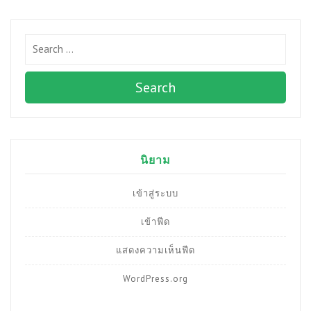
Search
นิยาม
เข้าสู่ระบบ
เข้าฟีด
แสดงความเห็นฟีด
WordPress.org