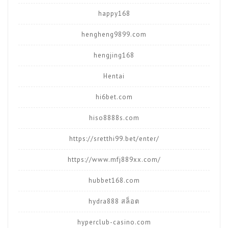
happy168
hengheng9899.com
hengjing168
Hentai
hi6bet.com
hiso8888s.com
https://sretthi99.bet/enter/
https://www.mfj889xx.com/
hubbet168.com
hydra888 สล็อต
hyperclub-casino.com