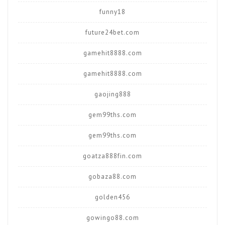
funny18
future24bet.com
gamehit8888.com
gamehit8888.com
gaojing888
gem99ths.com
gem99ths.com
goatza888fin.com
gobaza88.com
golden456
gowingo88.com