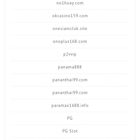
no1huay.com
okcasino159.com
onesiamclub.site
onoplus168.com
p2vvip
panama888
pananthai99.com
pananthai99.com
paramax1688.info
PG
PG Slot