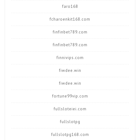
faro168
fcharoenkit168.com
finfinbet789.com
finfinbet789.com
finnivips.com
fiwdee.win
fiwdee.win
fortune99vip.com
fullsloteiei.com
fullslotpg
fullslotpg168.com