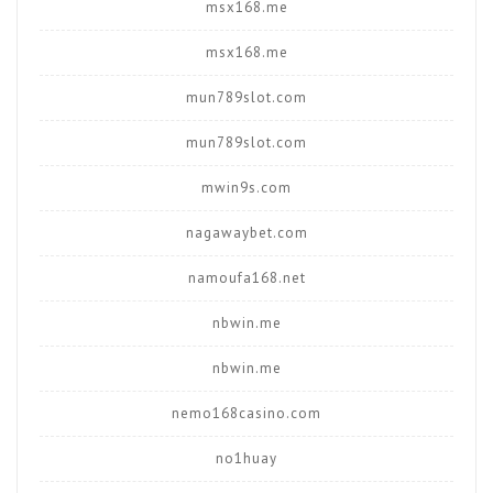
msx168.me
msx168.me
mun789slot.com
mun789slot.com
mwin9s.com
nagawaybet.com
namoufa168.net
nbwin.me
nbwin.me
nemo168casino.com
no1huay