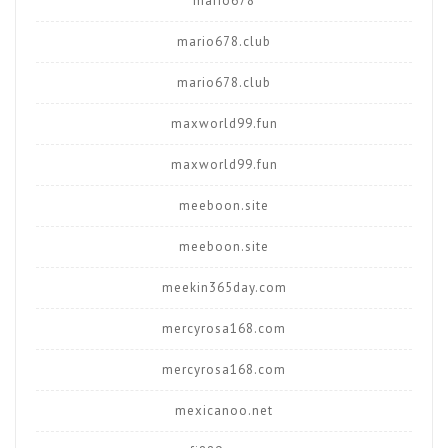
mario678
mario678.club
mario678.club
maxworld99.fun
maxworld99.fun
meeboon.site
meeboon.site
meekin365day.com
mercyrosa168.com
mercyrosa168.com
mexicanoo.net