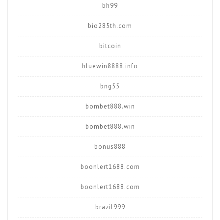
bh99
bio285th.com
bitcoin
bluewin8888.info
bng55
bombet888.win
bombet888.win
bonus888
boonlert1688.com
boonlert1688.com
brazil999