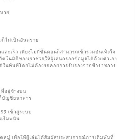
 หวย
ก็ไม่เป็นอันตราย
และเร็ว เพียงไม่กี่ขั้นตอนก็สามารถเข้าร่วมบันเทิงใจ
ัตโนมัติของเราช่วยให้ผู้เล่นกรอกข้อมูลได้ด้วยตัวเอง
ได้ในทันทีโดยไม่ต้องรอคอยการรับรองจากข้าราชการ
ี่อยู่ข้างบน
วก็บัญชีธนาคาร
99 เข้าสู่ระบบ
เริ่มพนัน
่ เพื่อให้ผู้เล่นได้สัมผัสประสบการณ์การเดิมพันที่