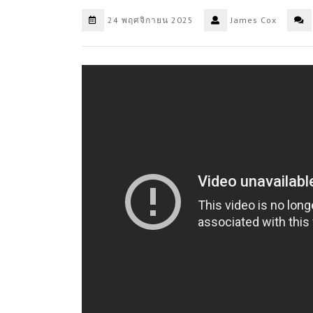
24 พฤศจิกายน 2025
James Cox