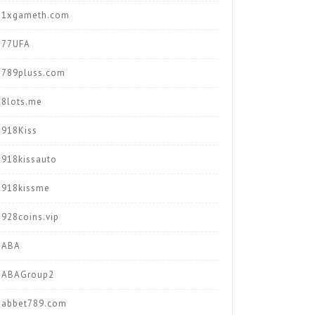
1xgameth.com
77UFA
789pluss.com
8lots.me
918Kiss
918kissauto
918kissme
928coins.vip
ABA
ABAGroup2
abbet789.com