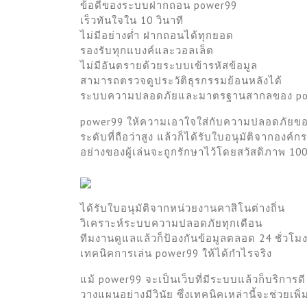
ข้อดีของระบบฝากถอน power99
เร็วทันใจใน 10 วินาที
ไม่มีอย่างต่ำ ฝากถอนได้ทุกยอด
รองรับทุกแบงค์และวอลเล็ต
ไม่มีอันตรายด้วยระบบเข้ารหัสข้อมูล
สามารถตรวจดูประวัติธุรกรรมย้อนหลังได้
ระบบความปลอดภัยและมาตรฐานสากลของ po
power99 ให้ความเอาใจใส่กับความปลอดภัยของ
ระดับที่ถือว่าสูง แล้วก็ได้รับใบอนุมัติจากองค์ก
อย่างของผู้เล่นจะถูกรักษาไว้โดยสวัสดิภาพ 10
ได้รับใบอนุมัติจากหน่วยงานคาสิโนต่างถิ่น
วิเคราะห์ระบบความปลอดภัยทุกเดือน
ทีมงานดูแลแล้วก็ป้องกันข้อมูลตลอด 24 ชั่วโม
เทคนิคการเล่น power99 ให้ได้กำไรจริง
แม้ power99 จะเป็นเว็บที่มีระบบแล้วก็บริการด
วางแผนอย่างมีวินัย ซึ่งเทคนิคเหล่านี้จะช่วยเพิ