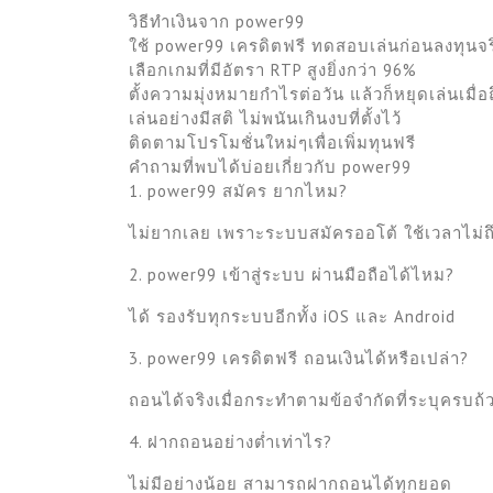
วิธีทำเงินจาก power99
ใช้ power99 เครดิตฟรี ทดสอบเล่นก่อนลงทุนจร
เลือกเกมที่มีอัตรา RTP สูงยิ่งกว่า 96%
ตั้งความมุ่งหมายกำไรต่อวัน แล้วก็หยุดเล่นเมื่อถ
เล่นอย่างมีสติ ไม่พนันเกินงบที่ตั้งไว้
ติดตามโปรโมชั่นใหม่ๆเพื่อเพิ่มทุนฟรี
คำถามที่พบได้บ่อยเกี่ยวกับ power99
1. power99 สมัคร ยากไหม?
ไม่ยากเลย เพราะระบบสมัครออโต้ ใช้เวลาไม่ถึ
2. power99 เข้าสู่ระบบ ผ่านมือถือได้ไหม?
ได้ รองรับทุกระบบอีกทั้ง iOS และ Android
3. power99 เครดิตฟรี ถอนเงินได้หรือเปล่า?
ถอนได้จริงเมื่อกระทำตามข้อจำกัดที่ระบุครบถ้
4. ฝากถอนอย่างต่ำเท่าไร?
ไม่มีอย่างน้อย สามารถฝากถอนได้ทุกยอด