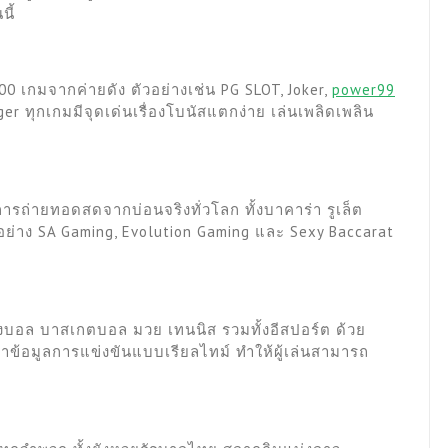
ี้
00 เกมจากค่ายดัง ตัวอย่างเช่น PG SLOT, Joker,
power99
ger ทุกเกมมีจุดเด่นเรื่องโบนัสแตกง่าย เล่นเพลิดเพลิน
ารถ่ายทอดสดจากบ่อนจริงทั่วโลก ทั้งบาคาร่า รูเล็ต
อย่าง SA Gaming, Evolution Gaming และ Sexy Baccarat
งบอล บาสเกตบอล มวย เทนนิส รวมทั้งอีสปอร์ต ด้วย
าข้อมูลการแข่งขันแบบเรียลไทม์ ทำให้ผู้เล่นสามารถ