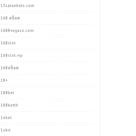
13satanbets.com
168 สล็อต
1688vegasx.com
168slot
168slot.vip
168สล็อต
18+
188bet
188betth
1xbet
1xbit