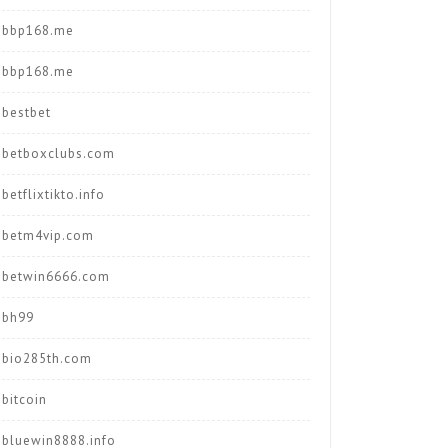
bbp168.me
bbp168.me
bestbet
betboxclubs.com
betflixtikto.info
betm4vip.com
betwin6666.com
bh99
bio285th.com
bitcoin
bluewin8888.info