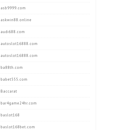
asb9999.com
askwin88.online
audi688.com
autoslot16888.com
autoslot16888.com
ba88th.com
babet555.com
Baccarat
bar4game24hr.com
baslot168
baslot168bet.com