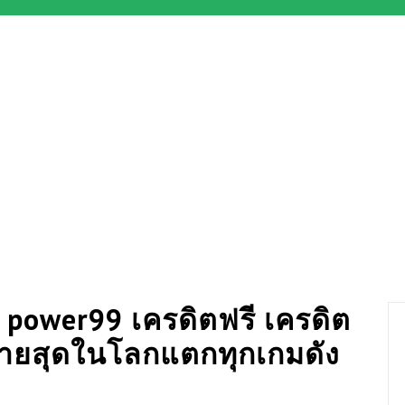
power99 เครดิตฟรี เครดิต
่ายสุดในโลกแตกทุกเกมดัง