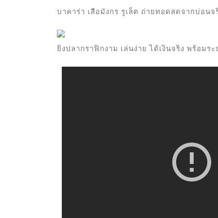
บาคาร่า เสือมังกร รูเล็ต ถ่ายทอดสดจากบ่อนจ
ยิงปลากราฟิกงาม เล่นง่าย ได้เงินจริง พร้อ