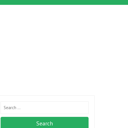
Search