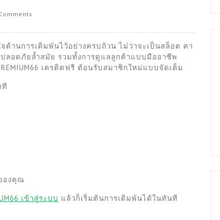
 Comments
ด้านการเดิมพันไว้อย่างครบถ้วน ไม่ว่าจะเป็นสล็อต คา
่ปลอดภัยล้ำสมัย รวมทั้งการดูแลลูกค้าแบบมืออาชีพ
 PREMIUM66 เครดิตฟรี ต้อนรับสมาชิกใหม่แบบจัดเต็ม
าที
อของคุณ
M66 เข้าสู่ระบบ
แล้วก็เริ่มต้นการเดิมพันได้ในทันที