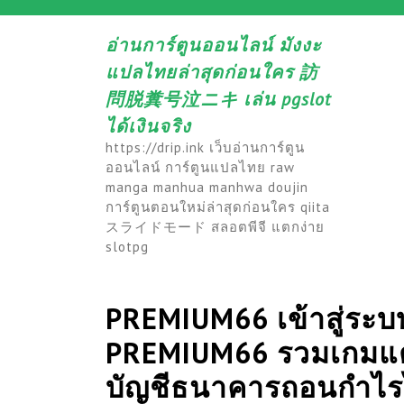
Skip
to
อ่านการ์ตูนออนไลน์ มังงะ
content
แปลไทยล่าสุดก่อนใคร 訪
問脱糞号泣ニキ เล่น pgslot
ได้เงินจริง
https://drip.ink เว็บอ่านการ์ตูน
ออนไลน์ การ์ตูนแปลไทย raw
manga manhua manhwa doujin
การ์ตูนตอนใหม่ล่าสุดก่อนใคร qiita
スライドモード สลอตพีจี แตกง่าย
slotpg
PREMIUM66 เข้าสู่ระ
PREMIUM66 รวมเกมแต
บัญชีธนาคารถอนกำไรได