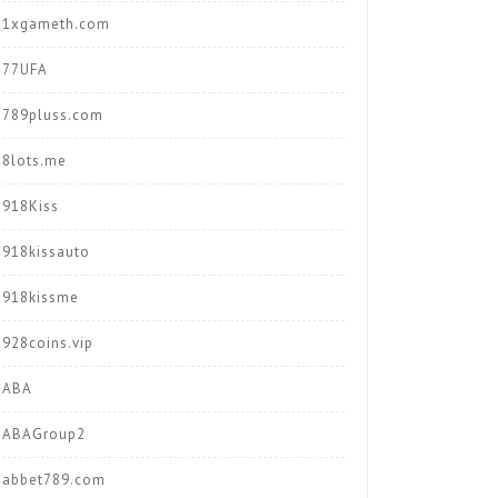
1xgameth.com
77UFA
789pluss.com
8lots.me
918Kiss
918kissauto
918kissme
928coins.vip
ABA
ABAGroup2
abbet789.com