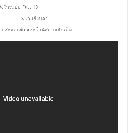
ริงในระบบ Full HD
3. เกมยิงปลา
มระบบสะสมแต้มและโบนัสแบบจัดเต็ม