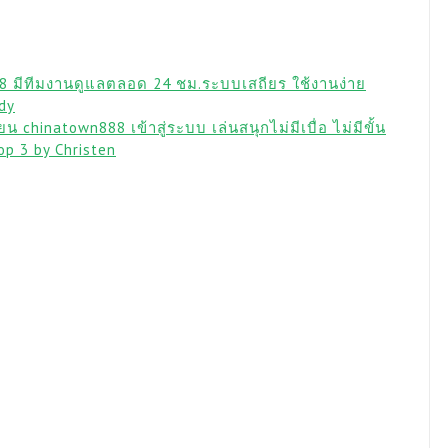
8 มีทีมงานดูแลตลอด 24 ชม.ระบบเสถียร ใช้งานง่าย
ndy
 chinatown888 เข้าสู่ระบบ เล่นสนุกไม่มีเบื่อ ไม่มีขั้น
op 3 by Christen