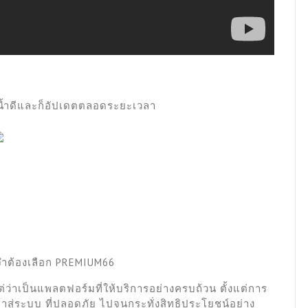
าน้ำดีและก็อัปเดตตลอดระยะเวลา
ำต้องเลือก PREMIUM66
่ว่าเป็นแพลตฟอร์มที่ให้บริการอย่างครบถ้วน ตั้งแต่การ
าสู่ระบบ ที่ปลอดภัย ไปจนกระทั่งสิทธิประโยชน์อย่าง