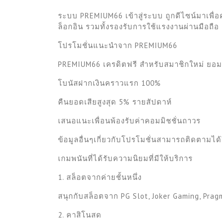
ระบบ PREMIUM66 เข้าสู่ระบบ ถูกดีไซน์มาเพื่อค
ล็อกอิน รวมทั้งรองรับการใช้แรงงานผ่านมือถือ 
โปรโมชั่นแนะนำจาก PREMIUM66
PREMIUM66 เครดิตฟรี สำหรับสมาชิกใหม่ ยอมรั
โบนัสฝากเงินคราวแรก 100%
คืนยอดเสียสูงสุด 5% รายสัปดาห์
เสนอแนะเพื่อนพ้องรับค่าคอมมิชชั่นถาวร
ข้อมูลอื่นๆเกี่ยวกับโปรโมชั่นสามารถติดตามได
เกมพนันที่ได้รับความนิยมที่มีให้บริการ
1. สล็อตจากค่ายชั้นหนึ่ง
สนุกกับสล็อตจาก PG Slot, Joker Gaming, Prag
2. คาสิโนสด