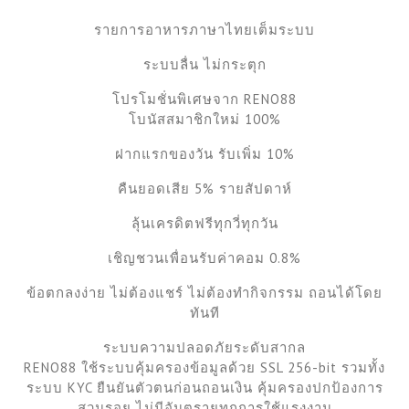
รายการอาหารภาษาไทยเต็มระบบ
ระบบลื่น ไม่กระตุก
โปรโมชั่นพิเศษจาก RENO88
โบนัสสมาชิกใหม่ 100%
ฝากแรกของวัน รับเพิ่ม 10%
คืนยอดเสีย 5% รายสัปดาห์
ลุ้นเครดิตฟรีทุกวี่ทุกวัน
เชิญชวนเพื่อนรับค่าคอม 0.8%
ข้อตกลงง่าย ไม่ต้องแชร์ ไม่ต้องทำกิจกรรม ถอนได้โดย
ทันที
ระบบความปลอดภัยระดับสากล
RENO88 ใช้ระบบคุ้มครองข้อมูลด้วย SSL 256-bit รวมทั้ง
ระบบ KYC ยืนยันตัวตนก่อนถอนเงิน คุ้มครองปกป้องการ
สวมรอย ไม่มีอันตรายทุกการใช้แรงงาน