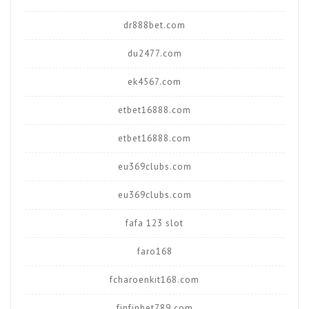
dr888bet.com
du2477.com
ek4567.com
etbet16888.com
etbet16888.com
eu369clubs.com
eu369clubs.com
fafa 123 slot
faro168
fcharoenkit168.com
finfinbet789.com