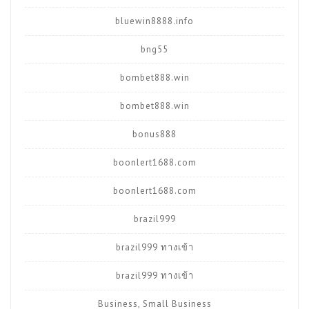
bluewin8888.info
bng55
bombet888.win
bombet888.win
bonus888
boonlert1688.com
boonlert1688.com
brazil999
brazil999 ทางเข้า
brazil999 ทางเข้า
Business, Small Business