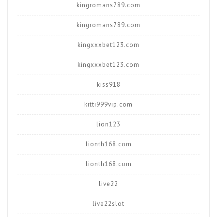
kingromans789.com
kingromans789.com
kingxxxbet123.com
kingxxxbet123.com
kiss918
kitti999vip.com
lion123
lionth168.com
lionth168.com
live22
live22slot