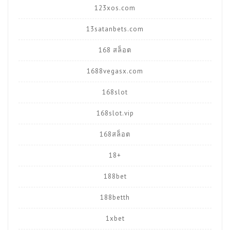
123xos.com
13satanbets.com
168 สล็อต
1688vegasx.com
168slot
168slot.vip
168สล็อต
18+
188bet
188betth
1xbet