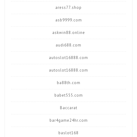
aress77.shop
asb9999.com
askwin88.online
audi688.com
autoslot16888.com
autoslot16888.com
ba88th.com
babet555.com
Baccarat
bar4game24hr.com
baslot168