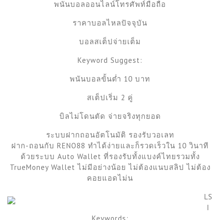
พนันบอลออนไลน์โทรศัพท์มือถือ
ราคาบอลไหลปัจจุบัน
บอลสเต็ปจ่ายเต็ม
Keyword Suggest:
พนันบอลขั้นต่ำ 10 บาท
สเต็ปเริ่ม 2 คู่
บิลไม่โดนตัด จ่ายจริงทุกยอด
ระบบฝากถอนอัตโนมัติ รองรับวอเลท
ฝาก-ถอนกับ RENO88 ทำได้ง่ายและก็รวดเร็วใน 10 วินาที
ด้วยระบบ Auto Wallet ที่รองรับทั้งแบงค์ไทยรวมทั้ง
TrueMoney Wallet ไม่มีอย่างน้อย ไม่ต้องแนบสลิป ไม่ต้อง
คอยแอดไม่น
LS
I
Keywords: