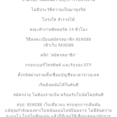
ไม่มีประวัติความเป็นมาทุจริต
โปร่งใส สำรวจได้
คณะทำงานซัพพอร์ต 24 ชั่วโมง
วิธีลงทะเบียนสมัครสมาชิก RENO88
เข้าเว็บ RENO88
คลิก “สมัครสมาชิก”
กรอกเบอร์โทรศัพท์ และรับรอง OTP
ตั้งรหัสผ่านรวมทั้งเชื่อมบัญชีธนาคาร/วอเลท
เริ่มต้นพนันได้ในทันที
สมัครง่าย ไม่ต้องจ่ายเงิน พร้อมรับโบนัสโดยทันที
สรุป: RENO88 เว็บเดียวจบ ครบทุกการเดิมพัน
แม้คุณกำลังมองหาเว็บพนันออนไลน์ป้อมอาจ ไม่มีอันตราย
ระบบไว โปรโมชั่นแน่น แล้วก็มีเกมให้เลือกเล่นนานัปการ