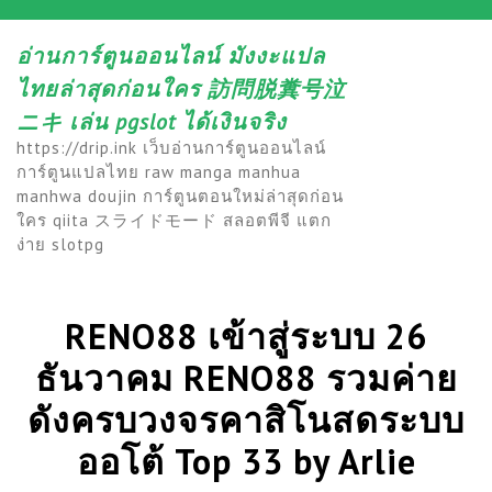
Skip
to
อ่านการ์ตูนออนไลน์ มังงะแปล
content
ไทยล่าสุดก่อนใคร 訪問脱糞号泣
ニキ เล่น pgslot ได้เงินจริง
https://drip.ink เว็บอ่านการ์ตูนออนไลน์
การ์ตูนแปลไทย raw manga manhua
manhwa doujin การ์ตูนตอนใหม่ล่าสุดก่อน
ใคร qiita スライドモード สลอตพีจี แตก
ง่าย slotpg
RENO88 เข้าสู่ระบบ 26
ธันวาคม RENO88 รวมค่าย
ดังครบวงจรคาสิโนสดระบบ
ออโต้ Top 33 by Arlie