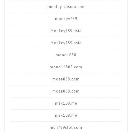
mmplay-casino.com
monkey789
Monkey789.asia
Monkey789.asia
mono1688
mono16888.com
moza888.com
moza888.com
msx168.me
msx168.me
mun789slot.com