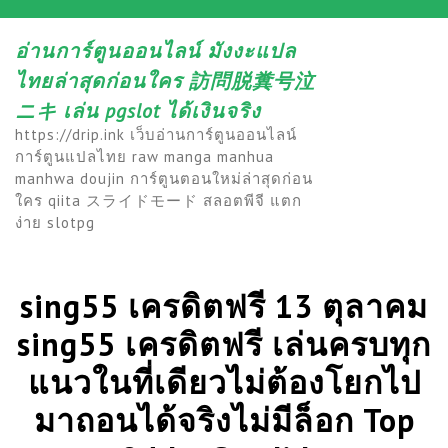
Skip
to
อ่านการ์ตูนออนไลน์ มังงะแปล
content
ไทยล่าสุดก่อนใคร 訪問脱糞号泣
ニキ เล่น pgslot ได้เงินจริง
https://drip.ink เว็บอ่านการ์ตูนออนไลน์
การ์ตูนแปลไทย raw manga manhua
manhwa doujin การ์ตูนตอนใหม่ล่าสุดก่อน
ใคร qiita スライドモード สลอตพีจี แตก
ง่าย slotpg
sing55 เครดิตฟรี 13 ตุลาคม
sing55 เครดิตฟรี เล่นครบทุก
แนวในที่เดียวไม่ต้องโยกไป
มาถอนได้จริงไม่มีล็อก Top