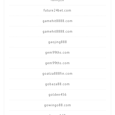
future24bet.com
gamehit8888.com
gamehit8888.com
gaojing888
gem99ths.com
gem99ths.com
goatza888fin.com
gobaza88.com
golden456
gowingo88.com