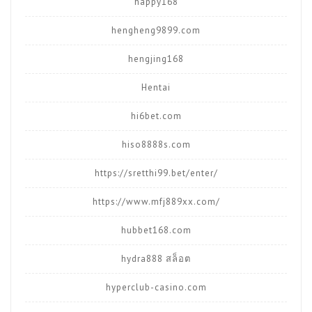
happy168
hengheng9899.com
hengjing168
Hentai
hi6bet.com
hiso8888s.com
https://sretthi99.bet/enter/
https://www.mfj889xx.com/
hubbet168.com
hydra888 สล็อต
hyperclub-casino.com