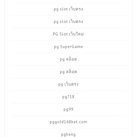
pg slot เว็บตรง
pg slot เว็บตรง
PG Slot เว็บใหม่
pg SuperGame
pg สล็อต
pg สล็อต
pg เว็บตรง
pg718
pg99
pggold168bet.com
pgheng