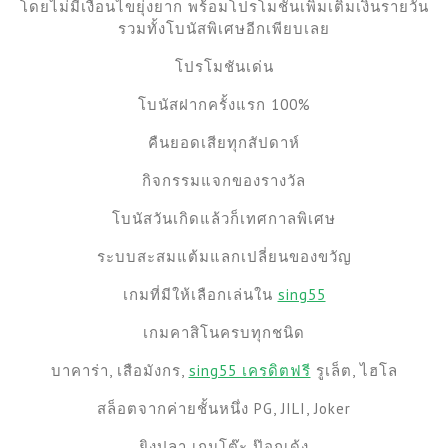
โดยไม่มีเงื่อนไขยุ่งยาก พร้อมโปรโมชั่นเพิ่มเติมเงินรายวัน
รวมทั้งโบนัสพิเศษอีกเพียบเลย
โปรโมชันเด่น
โบนัสฝากครั้งแรก 100%
คืนยอดเสียทุกสัปดาห์
กิจกรรมแจกของรางวัล
โบนัสวันเกิดแล้วก็เทศกาลพิเศษ
ระบบสะสมแต้มแลกเปลี่ยนของขวัญ
เกมที่มีให้เลือกเล่นใน
sing55
เกมคาสิโนครบทุกชนิด
บาคาร่า, เสือมังกร,
sing55 เครดิตฟรี
รูเล็ต, ไฮโล
สล็อตจากค่ายชั้นหนึ่ง PG, JILI, Joker
ยิงปลา เกมโต๊ะ ป๊อกเด้ง