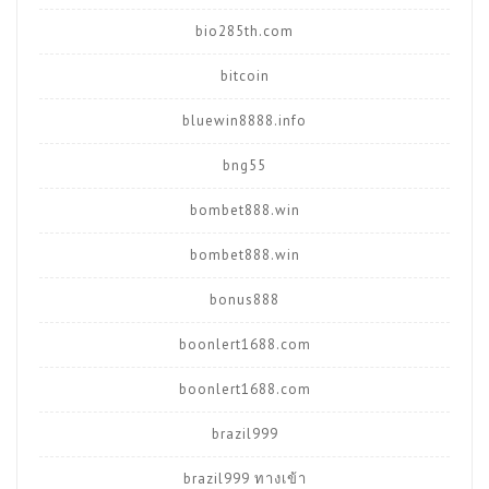
bio285th.com
bitcoin
bluewin8888.info
bng55
bombet888.win
bombet888.win
bonus888
boonlert1688.com
boonlert1688.com
brazil999
brazil999 ทางเข้า