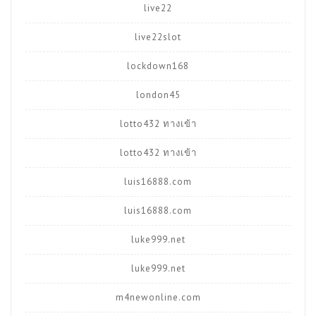
live22
live22slot
lockdown168
london45
lotto432 ทางเข้า
lotto432 ทางเข้า
luis16888.com
luis16888.com
luke999.net
luke999.net
m4newonline.com