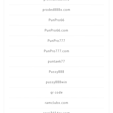
proded888x.com
PunPro66
PunPro66.com
PunPro777
PunPro777.com
puntaek77
Pussy888
pussy888win
qr code
ramclubx.com