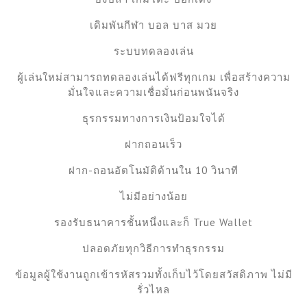
เดิมพันกีฬา บอล บาส มวย
ระบบทดลองเล่น
ผู้เล่นใหม่สามารถทดลองเล่นได้ฟรีทุกเกม เพื่อสร้างความ
มั่นใจและความเชื่อมั่นก่อนพนันจริง
ธุรกรรมทางการเงินป้อมใจได้
ฝากถอนเร็ว
ฝาก-ถอนอัตโนมัติด้านใน 10 วินาที
ไม่มีอย่างน้อย
รองรับธนาคารชั้นหนึ่งและก็ True Wallet
ปลอดภัยทุกวิธีการทำธุรกรรม
ข้อมูลผู้ใช้งานถูกเข้ารหัสรวมทั้งเก็บไว้โดยสวัสดิภาพ ไม่มี
รั่วไหล