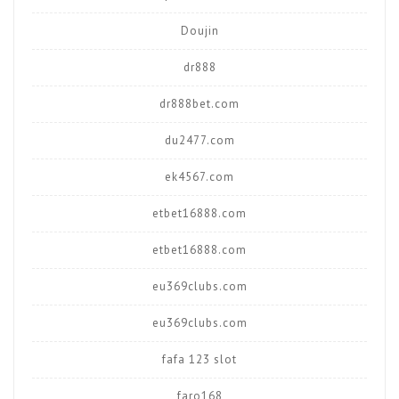
Doujin
dr888
dr888bet.com
du2477.com
ek4567.com
etbet16888.com
etbet16888.com
eu369clubs.com
eu369clubs.com
fafa 123 slot
faro168