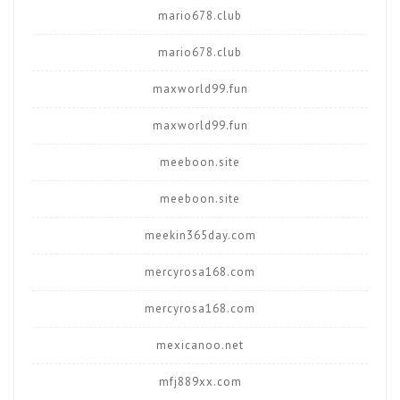
mario678.club
mario678.club
maxworld99.fun
maxworld99.fun
meeboon.site
meeboon.site
meekin365day.com
mercyrosa168.com
mercyrosa168.com
mexicanoo.net
mfj889xx.com