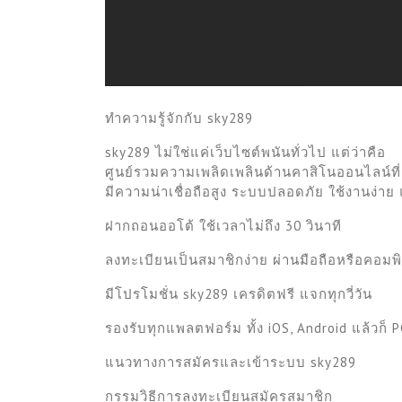
ทำความรู้จักกับ sky289
sky289 ไม่ใช่แค่เว็บไซต์พนันทั่วไป แต่ว่าคือ
ศูนย์รวมความเพลิดเพลินด้านคาสิโนออนไลน์ที่
มีความน่าเชื่อถือสูง ระบบปลอดภัย ใช้งานง่าย แ
ฝากถอนออโต้ ใช้เวลาไม่ถึง 30 วินาที
ลงทะเบียนเป็นสมาชิกง่าย ผ่านมือถือหรือคอมพิ
มีโปรโมชั่น sky289 เครดิตฟรี แจกทุกวี่วัน
รองรับทุกแพลตฟอร์ม ทั้ง iOS, Android แล้วก็ P
แนวทางการสมัครและเข้าระบบ sky289
กรรมวิธีการลงทะเบียนสมัครสมาชิก