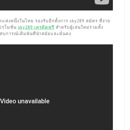
แห่งหนึ่งในไทย รองรับอีกทั้งการ sky289 สมัคร ที่ง่าย
ปรโมชั่น
sky289 เครดิตฟรี
สำหรับผู้เล่นใหม่รวมทั้ง
บการณ์เดิมพันที่นำสมัยและมั่นคง