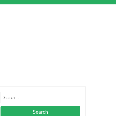
Search