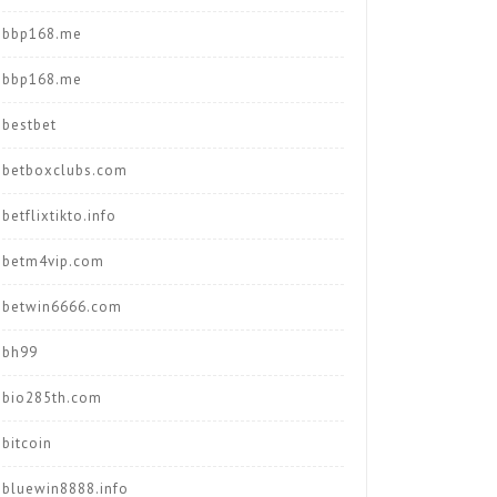
bbp168.me
bbp168.me
bestbet
betboxclubs.com
betflixtikto.info
betm4vip.com
betwin6666.com
bh99
bio285th.com
bitcoin
bluewin8888.info