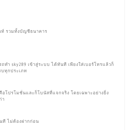
ท์ รวมทั้งบัญชีธนาคาร
รถทำ sky289 เข้าสู่ระบบ ได้ทันที เพียงใส่เบอร์โทรแล้วก็
ครบทุกประเภท
 คือโปรโมชั่นและก็โบนัสที่แจกจริง โดยเฉพาะอย่างยิ่ง
ก่า
นที ไม่ต้องฝากก่อน