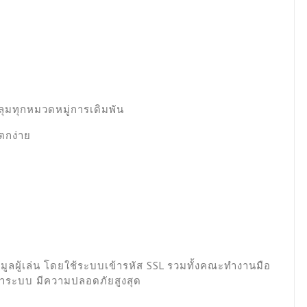
ุมทุกหมวดหมู่การเดิมพัน
ตกง่าย
ลผู้เล่น โดยใช้ระบบเข้ารหัส SSL รวมทั้งคณะทำงานมือ
ข้าระบบ มีความปลอดภัยสูงสุด