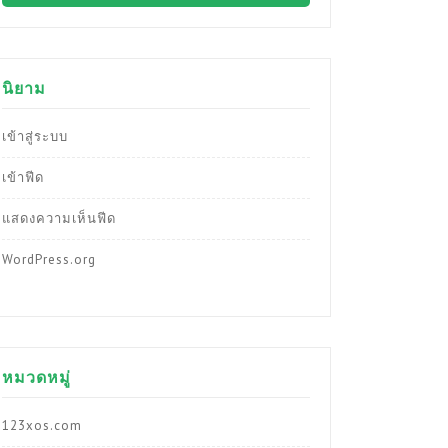
นิยาม
เข้าสู่ระบบ
เข้าฟีด
แสดงความเห็นฟีด
WordPress.org
หมวดหมู่
123xos.com