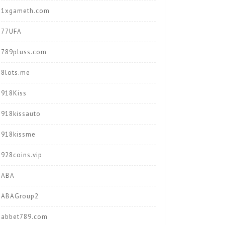
1xgameth.com
77UFA
789pluss.com
8lots.me
918Kiss
918kissauto
918kissme
928coins.vip
ABA
ABAGroup2
abbet789.com