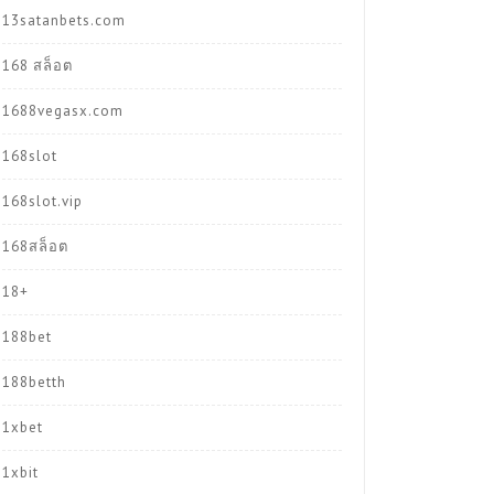
13satanbets.com
168 สล็อต
1688vegasx.com
168slot
168slot.vip
168สล็อต
18+
188bet
188betth
1xbet
1xbit