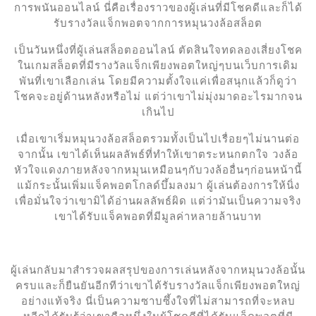
การพนันออนไลน์ นี่คือเรื่องราวของผู้เล่นที่มีโชคดีและก็ได้
รับรางวัลแจ็กพอตจากการหมุนวงล้อสล็อต
เป็นวันหนึ่งที่ผู้เล่นสล็อตออนไลน์ ตัดสินใจทดลองเสี่ยงโชค
ในเกมสล็อตที่มีรางวัลแจ็กเพียงพอตใหญ่ๆบนเว็บการเดิม
พันที่เขาเลือกเล่น โดยมีความตั้งใจแค่เพื่อสนุกแล้วก็ดูว่า
โชคจะอยู่ด้านหลังหรือไม่ แต่ว่าเขาไม่มุ่งมาดอะไรมากจน
เกินไป
เมื่อเขาเริ่มหมุนวงล้อสล็อตรวมทั้งเป็นไปเรื่อยๆไม่นานต่อ
จากนั้น เขาได้เห็นผลลัพธ์ที่ทำให้เขาตระหนกตกใจ วงล้อ
หัวใจแดงภายหลังจากหมุนเหมือนๆกับวงล้ออื่นๆก่อนหน้านี้
แม้กระนั้นเพิ่มแจ็คพอตโกลด์บึ้มลงมา ผู้เล่นต้องการให้นิ่ง
เพื่อมั่นใจว่าเขามิได้อ่านผลลัพธ์ผิด แต่ว่ามันเป็นความจริง
เขาได้รับแจ็คพอตที่มีมูลค่าหลายล้านบาท
ผู้เล่นกลับมาสำรวจผลสรุปของการเล่นหลังจากหมุนวงล้อนั้น
ครบและก็ยืนยันอีกทีว่าเขาได้รับรางวัลแจ็กเพียงพอตใหญ่
อย่างแท้จริง นี่เป็นความซาบซึ้งใจที่ไม่สามารถที่จะหลบ