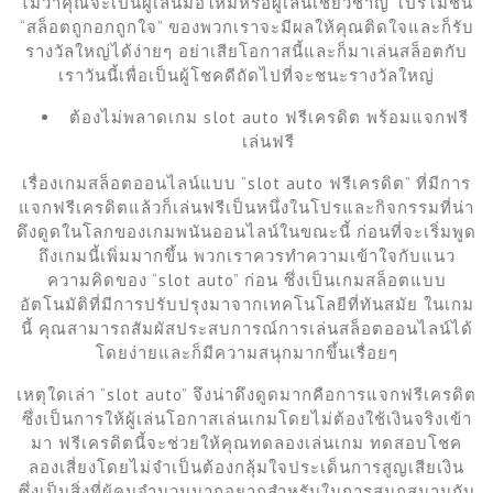
ไม่ว่าคุณจะเป็นผู้เล่นมือใหม่หรือผู้เล่นเชี่ยวชาญ โปรโมชั่น
“สล็อตถูกอกถูกใจ” ของพวกเราจะมีผลให้คุณติดใจและก็รับ
รางวัลใหญ่ได้ง่ายๆ อย่าเสียโอกาสนี้และก็มาเล่นสล็อตกับ
เราวันนี้เพื่อเป็นผู้โชคดีถัดไปที่จะชนะรางวัลใหญ่
ต้องไม่พลาดเกม slot auto ฟรีเครดิต พร้อมแจกฟรี
เล่นฟรี
เรื่องเกมสล็อตออนไลน์แบบ “slot auto ฟรีเครดิต” ที่มีการ
แจกฟรีเครดิตแล้วก็เล่นฟรีเป็นหนึ่งในโปรและกิจกรรมที่น่า
ดึงดูดในโลกของเกมพนันออนไลน์ในขณะนี้ ก่อนที่จะเริ่มพูด
ถึงเกมนี้เพิ่มมากขึ้น พวกเราควรทำความเข้าใจกับแนว
ความคิดของ “slot auto” ก่อน ซึ่งเป็นเกมสล็อตแบบ
อัตโนมัติที่มีการปรับปรุงมาจากเทคโนโลยีที่ทันสมัย ในเกม
นี้ คุณสามารถสัมผัสประสบการณ์การเล่นสล็อตออนไลน์ได้
โดยง่ายและก็มีความสนุกมากขึ้นเรื่อยๆ
เหตุใดเล่า “slot auto” จึงน่าดึงดูดมากคือการแจกฟรีเครดิต
ซึ่งเป็นการให้ผู้เล่นโอกาสเล่นเกมโดยไม่ต้องใช้เงินจริงเข้า
มา ฟรีเครดิตนี้จะช่วยให้คุณทดลองเล่นเกม ทดสอบโชค
ลองเสี่ยงโดยไม่จำเป็นต้องกลุ้มใจประเด็นการสูญเสียเงิน
ซึ่งเป็นสิ่งที่ผู้คนจำนวนมากอยากสำหรับในการสนุกสนานกับ