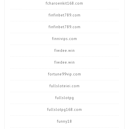
fcharoenkit168.com
finfinbet789.com
finfinbet789.com
finnivips.com
fiwdee.win
fiwdee.win
fortune99vip.com
fullsloteiei.com
fullslotpg
fullslotpg168.com
funny18