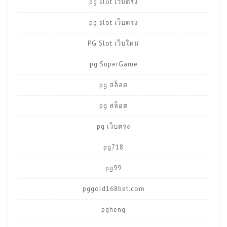
pg slot เว็บตรง
pg slot เว็บตรง
PG Slot เว็บใหม่
pg SuperGame
pg สล็อต
pg สล็อต
pg เว็บตรง
pg718
pg99
pggold168bet.com
pgheng