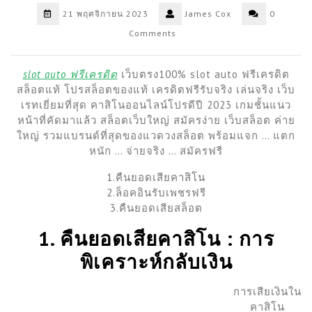
21 พฤศจิกายน 2023
James Cox
0
Comments
slot auto ฟรีเครดิต
เว็บตรง100% slot auto ฟรีเครดิต
สล็อตแท้ โปรสล็อตของแท้ เครดิตฟรีรับจริง เล่นจริง เว็บ
เรทเยี่ยมที่สุด คาสิโนออนไลน์โปรดีปี 2023 เกมชั้นแนว
หน้าที่คัดมาแล้ว สล็อตเว็บใหญ่ สมัครง่าย เว็บสล็อต ค่าย
ใหญ่ รวมแบรนด์ที่สุดของแวดวงสล็อต พร้อมแจก … แตก
หนัก … จ่ายจริง … สมัครฟรี
1.คืนยอดเสียคาสิโน
2.ล็อคอินรับเพชรฟรี
3.คืนยอดเสียสล็อต
1. คืนยอดเสียคาสิโน : การ
พิเคราะห์กลับเงิน
การเสียเงินใน
คาสิโน