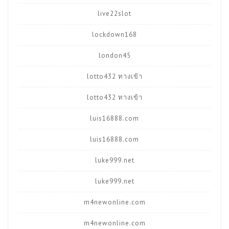
live22slot
lockdown168
london45
lotto432 ทางเข้า
lotto432 ทางเข้า
luis16888.com
luis16888.com
luke999.net
luke999.net
m4newonline.com
m4newonline.com