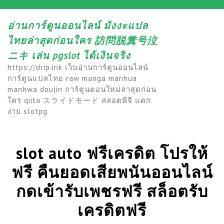
Skip
to
อ่านการ์ตูนออนไลน์ มังงะแปล
content
ไทยล่าสุดก่อนใคร 訪問脱糞号泣
ニキ เล่น pgslot ได้เงินจริง
https://drip.ink เว็บอ่านการ์ตูนออนไลน์
การ์ตูนแปลไทย raw manga manhua
manhwa doujin การ์ตูนตอนใหม่ล่าสุดก่อน
ใคร qiita スライドモード สลอตพีจี แตก
ง่าย slotpg
slot auto ฟรีเครดิต โปรให้
ฟรี คืนยอดเสียพนันออนไลน์
กดเข้ารับเพชรฟรี สล็อตรับ
เครดิตฟรี