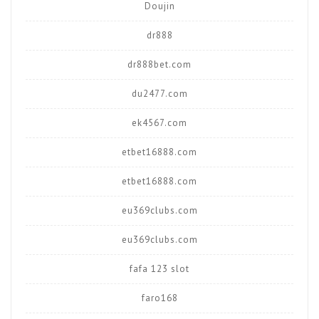
Doujin
dr888
dr888bet.com
du2477.com
ek4567.com
etbet16888.com
etbet16888.com
eu369clubs.com
eu369clubs.com
fafa 123 slot
faro168