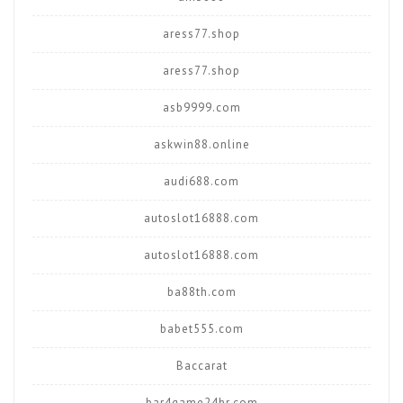
aress77.shop
aress77.shop
asb9999.com
askwin88.online
audi688.com
autoslot16888.com
autoslot16888.com
ba88th.com
babet555.com
Baccarat
bar4game24hr.com