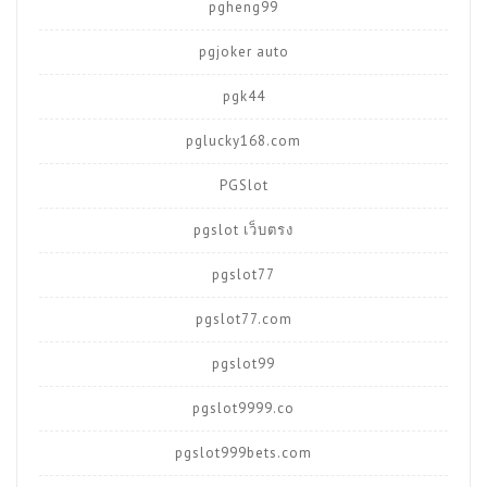
pgheng99
pgjoker auto
pgk44
pglucky168.com
PGSlot
pgslot เว็บตรง
pgslot77
pgslot77.com
pgslot99
pgslot9999.co
pgslot999bets.com