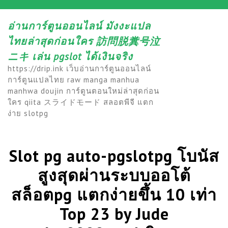
Skip
to
อ่านการ์ตูนออนไลน์ มังงะแปล
content
ไทยล่าสุดก่อนใคร 訪問脱糞号泣
ニキ เล่น pgslot ได้เงินจริง
https://drip.ink เว็บอ่านการ์ตูนออนไลน์
การ์ตูนแปลไทย raw manga manhua
manhwa doujin การ์ตูนตอนใหม่ล่าสุดก่อน
ใคร qiita スライドモード สลอตพีจี แตก
ง่าย slotpg
Slot pg auto-pgslotpg โบนัส
สูงสุดผ่านระบบออโต้
สล็อตpg แตกง่ายขึ้น 10 เท่า
Top 23 by Jude