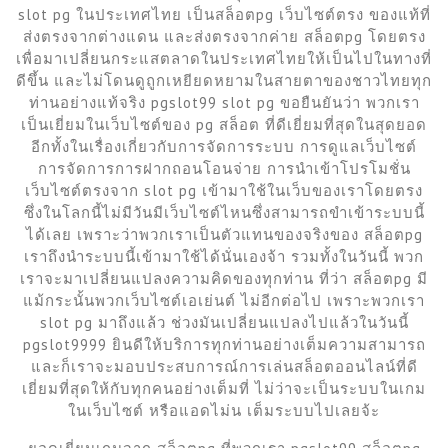
slot pg ในประเทศไทย เป็นสล็อตpg เว็บไซต์ตรง ของแท้ที่
ส่งตรงจากต่างแดน และส่งตรงจากค่าย สล็อตpg โดยตรง
เพื่อมาเปลี่ยนกระแสตลาดในประเทศไทยให้เป็นไปในทางที่
ดีขึ้น และไม่โดนดูถูกเหยียดหยามในสายตาของชาวไทยทุก
ท่านอย่างแท้จริง pgslot99 slot pg ขอยืนยันว่า พวกเรา
เป็นเยี่ยมในเว็บไซต์ของ pg สล็อต ที่ดีเยี่ยมที่สุดในสุดยอด
อีกทั้งในเรื่องเกี่ยวกับการจัดการระบบ การดูแลเว็บไซต์
การจัดการการฝากถอนโอนจ่าย การนำเข้าโปรโมชั่น
เว็บไซต์ตรงจาก slot pg เข้ามาใช้ในเว็บของเราโดยตรง
ซึ่งในโลกนี้ไม่มีวันมีเว็บไซต์ไหนซึ่งสามารถขำเข้าระบบนี้
ได้เลย เพราะว่าพวกเราเป็นตัวแทนของจริงของ สล็อตpg
เราถึงนำระบบนี้เข้ามาใช้ได้นั่นเองจ้า รวมทั้งในวันนี้ พวก
เราจะมาเปลี่ยนแปลงความคิดของทุกท่าน ที่ว่า สล็อตpg มี
แม้กระนั้นพวกเว็บไซต์เอเย่นต์ ไม่อีกต่อไป เพราะพวกเรา
slot pg มาถึงแล้ว ช่วงมันเปลี่ยนแปลงไปแล้วในวันนี้
pgslot9999 ยินดีให้บริการทุกท่านอย่างเต็มความสามารถ
และก็เราจะมอบประสบการณ์การเล่นสล็อตออนไลน์ที่ดี
เยี่ยมที่สุดให้กับทุกคนอย่างเต็มที่ ไม่ว่าจะเป็นระบบในเกม
ในเว็บไซต์ หรือแอดไม่น เต็มระบบไปเลยจ้ะ