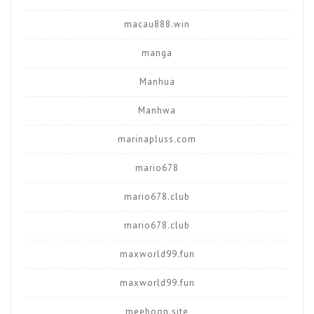
macau888.win
manga
Manhua
Manhwa
marinapluss.com
mario678
mario678.club
mario678.club
maxworld99.fun
maxworld99.fun
meeboon.site