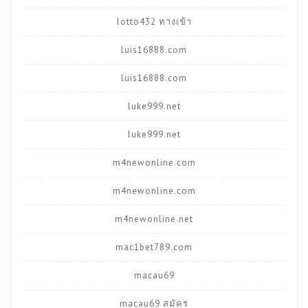
lotto432 ทางเข้า
luis16888.com
luis16888.com
luke999.net
luke999.net
m4newonline.com
m4newonline.com
m4newonline.net
mac1bet789.com
macau69
macau69 สมัคร