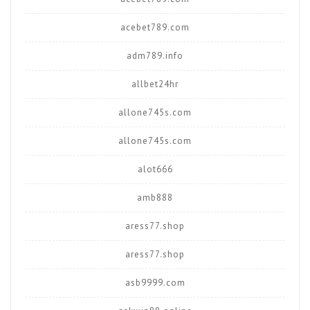
acebet789.com
adm789.info
allbet24hr
allone745s.com
allone745s.com
alot666
amb888
aress77.shop
aress77.shop
asb9999.com