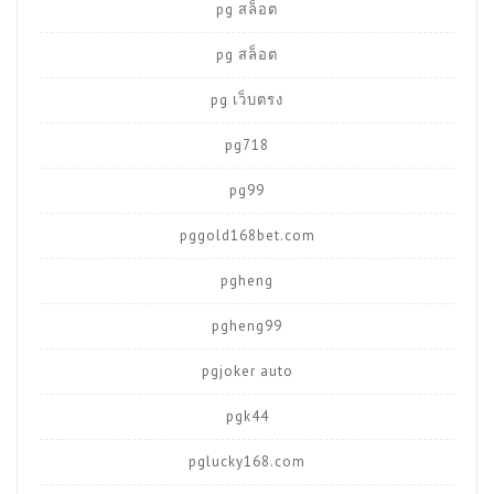
pg สล็อต
pg สล็อต
pg เว็บตรง
pg718
pg99
pggold168bet.com
pgheng
pgheng99
pgjoker auto
pgk44
pglucky168.com