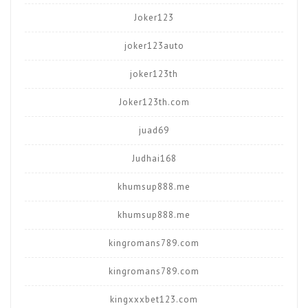
Joker123
joker123auto
joker123th
Joker123th.com
juad69
Judhai168
khumsup888.me
khumsup888.me
kingromans789.com
kingromans789.com
kingxxxbet123.com