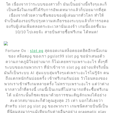
ใด เนื่องจากว่าระบบของสาวถ้ำ มันเป็นอย่างนี้จริงๆและก็
เป็นหนึ่งในเกมที่ได้รับการอัพเดทมากแล้วก็บ่อยมากที่สุด
เนื่องจากด้วยความชื่นชอบของผู้เล่นมากทั่วโลก ทำให้
จำเป็นต้องรอปรับปรุงความสเถียรของระบบแล้วก็การรอคอ
ยงรับผู้เล่นเพิ่มตลอดระยะเวลานั่นเองจ้า เกมนี้แอดชี้แนะ
10/10 ไปเลยจ้ะ สายปั่นสายซื้อฟรีเกม ได้หมด!
Fortune Ox :
slot pg
สุดยอดเกมสล็อตยอดฮิตอีกหนึ่งเกม
ของ สล็อตpg ของเรา pgslot99 slot pg ขอนำเสนอด้ว
ความภาคภูมิใจอย่างมาก ก็ไม่เคยทราบเพราะอะไร ทั้งๆที่
ระบบของเกมพวกเรา ที่นำเข้าจาก slot pg อย่างแท้จริงนั้น
มันก็เป็นระบบ AI สุ่มแบบสุ่มจริงๆแต่เพราะอะไรไม่รู้จัก คน
ถึงแตกหนักกันบ่อยครั้ง เข้าฟรีเกมกันบ่อย วัวโยนทองของ
พวกเราเข้าฟรีเกมหลายครั้ง ไม่ทราบเพราะอะไร แต่ว่าต่าง
จากสาวถ้ำที่ตรงนี้ เกมนี้เป็นเกมที่ไม่สามารถที่จะซื้อฟรีเกม
ได้ แม้กระนั้นก็ชดเชยมาด้วยการชนะสัญลักแพงได้อย่าง
สะดวกสบายและก็ตัวคูณสูงสุด 25 เท่า บอกได้เลยว่า
สำหรับ slot pg slot pg ของพวกเรา เกมชนิดสายปั่นนี่เป็น
ที่นิยมสูงมากๆแม้เทียบกับค่ายอื่นๆอย่าง pragmatic play