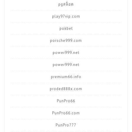
pgสล็อต
play97vip.com
pokbet
porsche999.com
power999.net
power999.net
premium66.info
proded888x.com
PunPro66
PunPro66.com
PunPro777