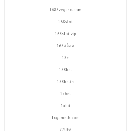
1688vegasx.com
168slot
168slot.vip
168สล็อต
18+
188bet
188betth
1xbet
1xbit
1xgameth.com
77UFA