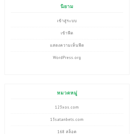
นิยาม
เข้าสู่ระบบ
เข้าฟีด
แสดงความเห็นฟีด
WordPress.org
หมวดหมู่
123xos.com
13satanbets.com
168 สล็อต