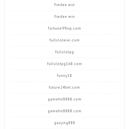
fiwdee.win
fiwdee.win
fortune99vip.com
fullsloteiei.com
fullslotpg
fullslotpg168.com
funny18
future24bet.com
gamehit8888.com
gamehit8888.com
gaojing888