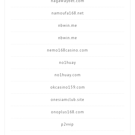
nagawaybet.com
namoufa168.net
nbwin.me
nbwin.me
nemo168casino.com
no1huay
no1huay.com
okcasino159.com
onesiamclub.site
onoplus168.com
p2vvip