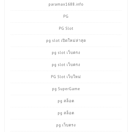
paramax1688.info
PG
PG Slot
pg slot เปิดใหม่ล่าสุด
pg slot เว็บตรง
pg slot เว็บตรง
PG Slot เว็บใหม่
pg SuperGame
pg สล็อต
pg สล็อต
pg เว็บตรง