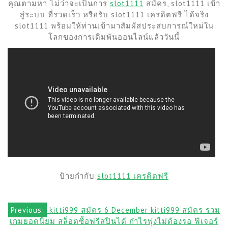
คุณตามหา ไม่ว่าจะเป็นการ
slot1111
สมัคร, slot1111 เข้า
สู่ระบบ ที่รวดเร็ว หรือรับ slot1111 เครดิตฟรี ได้จริง
slot1111 พร้อมให้ท่านเข้ามาสัมผัสประสบการณ์ใหม่ใน
โลกของการเดิมพันออนไลน์แล้ววันนี้
ป้ายกำกับ:
slot1111 เครดิตฟรี
แนะแนว
Previous:
kitti999 สมัคร 6 December kitti999 สมัคร รวม
เกมยอดนิยม สล็อตซื้อฟรีสปินได้ กำไรพุ่งไม่ต้องรอ ฟีเจอร์