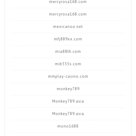
mercyrosa168.com
mercyrosa168.com
mexicanoo.net
mfj889xx.com
mia88th.com
mib555s.com
mmplay-casino.com
monkey789
Monkey789.asia
Monkey789.asia
mono1688