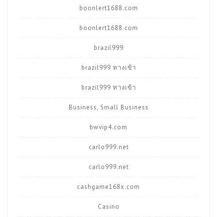
boonlert1688.com
boonlert1688.com
brazil999
brazil999 ทางเข้า
brazil999 ทางเข้า
Business, Small Business
bwvip4.com
carlo999.net
carlo999.net
cashgame168x.com
Casino