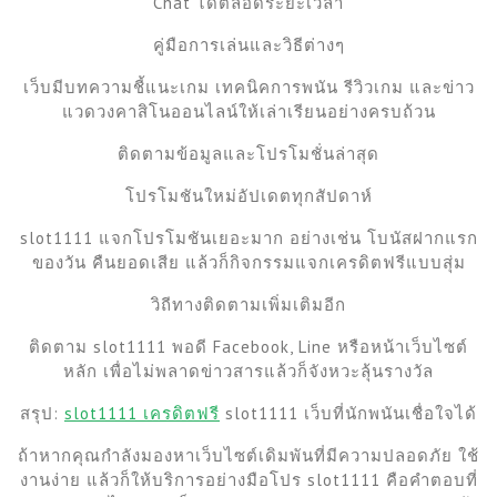
Chat ได้ตลอดระยะเวลา
คู่มือการเล่นและวิธีต่างๆ
เว็บมีบทความชี้แนะเกม เทคนิคการพนัน รีวิวเกม และข่าว
แวดวงคาสิโนออนไลน์ให้เล่าเรียนอย่างครบถ้วน
ติดตามข้อมูลและโปรโมชั่นล่าสุด
โปรโมชันใหม่อัปเดตทุกสัปดาห์
slot1111 แจกโปรโมชันเยอะมาก อย่างเช่น โบนัสฝากแรก
ของวัน คืนยอดเสีย แล้วก็กิจกรรมแจกเครดิตฟรีแบบสุ่ม
วิถีทางติดตามเพิ่มเติมอีก
ติดตาม slot1111 พอดี Facebook, Line หรือหน้าเว็บไซต์
หลัก เพื่อไม่พลาดข่าวสารแล้วก็จังหวะลุ้นรางวัล
สรุป:
slot1111 เครดิตฟรี
slot1111 เว็บที่นักพนันเชื่อใจได้
ถ้าหากคุณกำลังมองหาเว็บไซต์เดิมพันที่มีความปลอดภัย ใช้
งานง่าย แล้วก็ให้บริการอย่างมือโปร slot1111 คือคำตอบที่