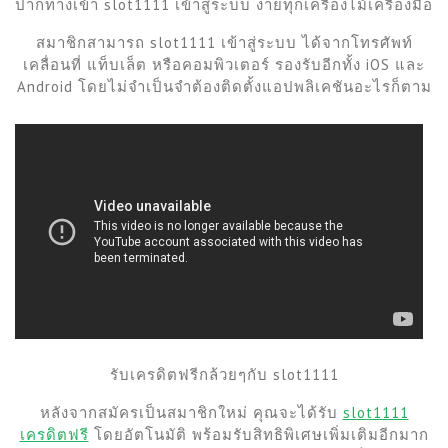
ปากทางเข้า slot1111 เข้าสู่ระบบ ง่ายทุกเครื่องไม้เครื่องมือ
สมาชิกสามารถ slot1111 เข้าสู่ระบบ ได้จากโทรศัพท์
เคลื่อนที่ แท็บเล็ต หรือคอมพิวเตอร์ รองรับอีกทั้ง iOS และ
Android โดยไม่จำเป็นจำต้องติดตั้งแอปพลิเคชันอะไรก็ตาม
รับเครดิตฟรีกล้วยๆกับ slot1111
หลังจากสมัครเป็นสมาชิกใหม่ คุณจะได้รับ
slot1111
เครดิตฟรี
โดยอัตโนมัติ พร้อมรับสิทธิพิเศษเพิ่มเติมอีกมาก