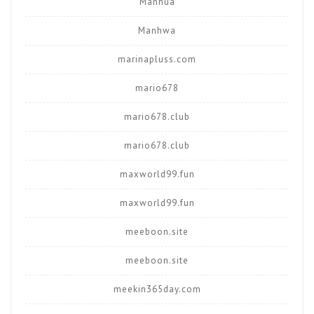
Manhua
Manhwa
marinapluss.com
mario678
mario678.club
mario678.club
maxworld99.fun
maxworld99.fun
meeboon.site
meeboon.site
meekin365day.com