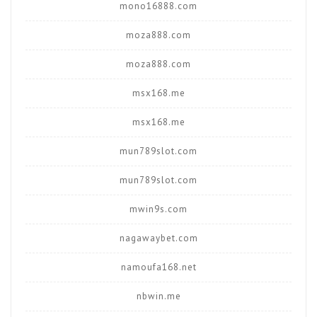
mono16888.com
moza888.com
moza888.com
msx168.me
msx168.me
mun789slot.com
mun789slot.com
mwin9s.com
nagawaybet.com
namoufa168.net
nbwin.me