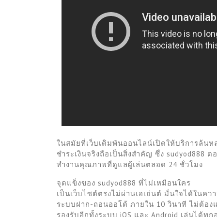
ในสมัยที่เว็บเดิมพันออนไลน์เปิดให้บริการล้น
ชำระเงินจริงถือเป็นสิ่งสำคัญ ซึ่ง sudyod88
ทำงานคุณภาพที่ดูแลผู้เล่นตลอด 24 ชั่วโมง
จุดแข็งของ sudyod888 ที่ไม่เหมือนใคร
เป็นเว็บไซต์ตรงไม่ผ่านเอเย่นต์ มั่นใจได้ในค
ระบบฝาก-ถอนออโต้ ภายใน 10 วินาที ไม่ต้องแ
รองรับอีกทั้งระบบ iOS และ Android เล่นได้ทุก