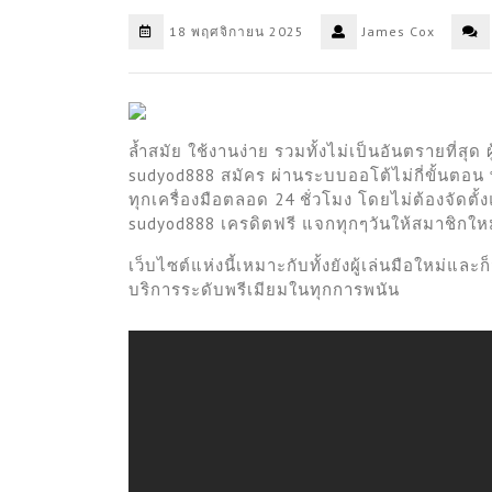
18 พฤศจิกายน 2025
James Cox
ล้ำสมัย ใช้งานง่าย รวมทั้งไม่เป็นอันตรายที่สุด
sudyod888 สมัคร ผ่านระบบออโต้ไม่กี่ขั้นตอ
ทุกเครื่องมือตลอด 24 ชั่วโมง โดยไม่ต้องจัดตั้ง
sudyod888 เครดิตฟรี แจกทุกๆวันให้สมาชิกใหม
เว็บไซต์แห่งนี้เหมาะกับทั้งยังผู้เล่นมือใหม่แ
บริการระดับพรีเมียมในทุกการพนัน