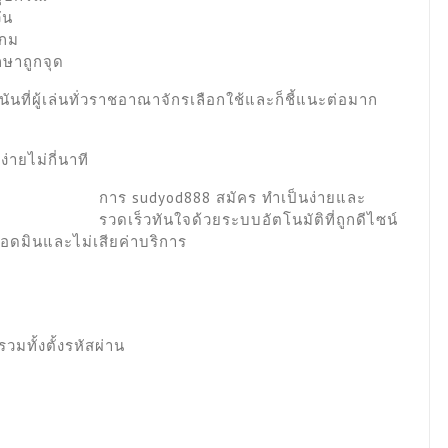
ัน
เกม
กษาถูกจุด
บพนันที่ผู้เล่นทั่วราชอาณาจักรเลือกใช้และก็ชี้แนะต่อมาก
ายไม่กี่นาที
การ sudyod888 สมัคร ทำเป็นง่ายและ
รวดเร็วทันใจด้วยระบบอัตโนมัติที่ถูกดีไซน์
แอดมินและไม่เสียค่าบริการ
วมทั้งตั้งรหัสผ่าน