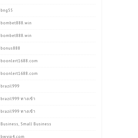
bng55
bombet888.win
bombet888.win
bonus888
boonlert1688.com
boonlert1688.com
brazil999
brazil999 ทางเข้า
brazil999 ทางเข้า
Business, Small Business
bwvip4.com