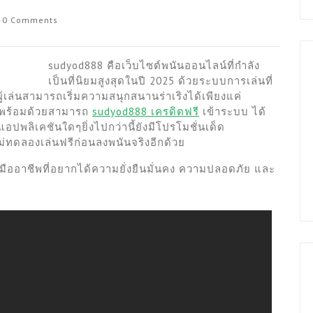
0 Comments
sudyod888 คือเว็บไซต์พนันออนไลน์ที่กำลัง
เป็นที่นิยมสูงสุดในปี 2025 ด้วยระบบการเล่นที่
 ผู้เล่นสามารถเริ่มความสนุกสนานร่าเริงได้เพียงแค่
น พร้อมด้วยสามารถ
sudyod888 เครดิตฟรี
เข้าระบบ ได้
แอปพลิเคชันใดๆยิ่งไปกว่านี้ยังมีโปรโมชั่นเด็ด
่ทดลองเล่นฟรีก่อนลงพนันจริงอีกด้วย
ละก็มืออาชีพที่อยากได้ความยั่งยืนมั่นคง ความปลอดภัย และ