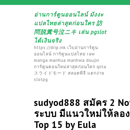
Skip
to
อ่านการ์ตูนออนไลน์ มังงะ
content
แปลไทยล่าสุดก่อนใคร 訪
問脱糞号泣ニキ เล่น pgslot
ได้เงินจริง
https://drip.ink เว็บอ่านการ์ตูน
ออนไลน์ การ์ตูนแปลไทย raw
manga manhua manhwa doujin
การ์ตูนตอนใหม่ล่าสุดก่อนใคร qiita
スライドモード สลอตพีจี แตกง่าย
slotpg
sudyod888 สมัคร 2 Nov
ระบบ มีแนวใหม่ให้ลอ
Top 15 by Eula