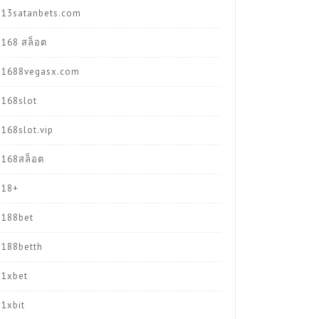
13satanbets.com
168 สล็อต
1688vegasx.com
168slot
168slot.vip
168สล็อต
18+
188bet
188betth
1xbet
1xbit