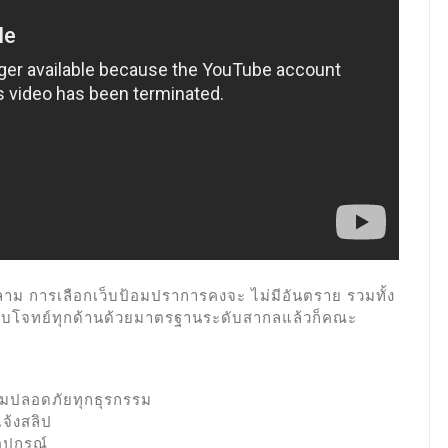
หลาม การเลือกเว็บป้อมปราการคงจะ ไม่มีอันตราย รวมทั้ง
8 ตอบโจทย์ทุกด้านด้วยมาตรฐานระดับสากลแล้วก็คณะ
วามปลอดภัยทุกธุรกรรม
จ้งสลิป
อุปกรณ์