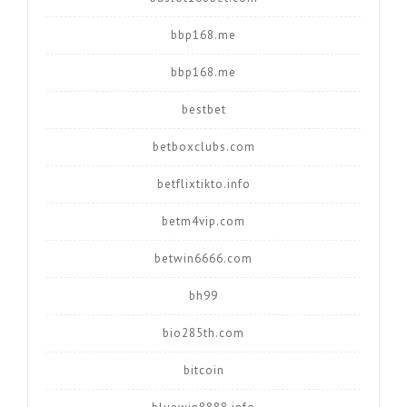
bbp168.me
bbp168.me
bestbet
betboxclubs.com
betflixtikto.info
betm4vip.com
betwin6666.com
bh99
bio285th.com
bitcoin