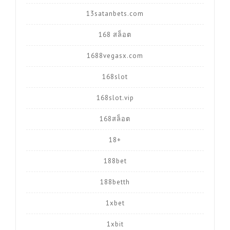
13satanbets.com
168 สล็อต
1688vegasx.com
168slot
168slot.vip
168สล็อต
18+
188bet
188betth
1xbet
1xbit