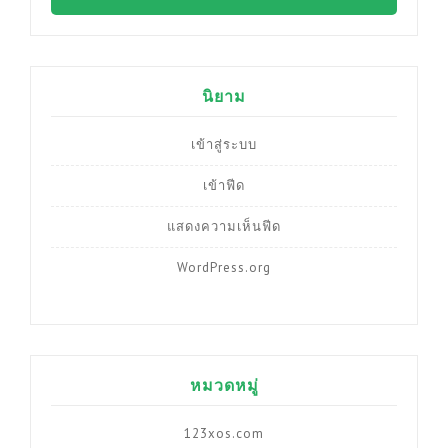
นิยาม
เข้าสู่ระบบ
เข้าฟีด
แสดงความเห็นฟีด
WordPress.org
หมวดหมู่
123xos.com