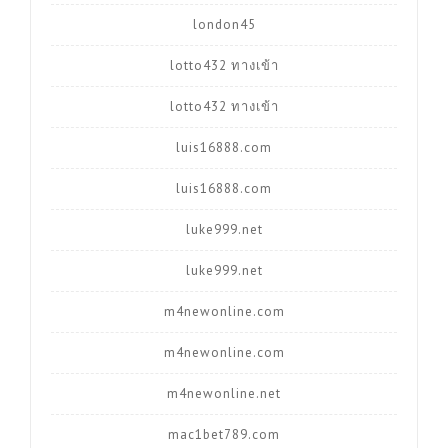
london45
lotto432 ทางเข้า
lotto432 ทางเข้า
luis16888.com
luis16888.com
luke999.net
luke999.net
m4newonline.com
m4newonline.com
m4newonline.net
mac1bet789.com