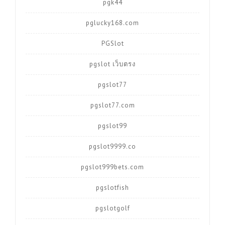
pgk44
pglucky168.com
PGSlot
pgslot เว็บตรง
pgslot77
pgslot77.com
pgslot99
pgslot9999.co
pgslot999bets.com
pgslotfish
pgslotgolf