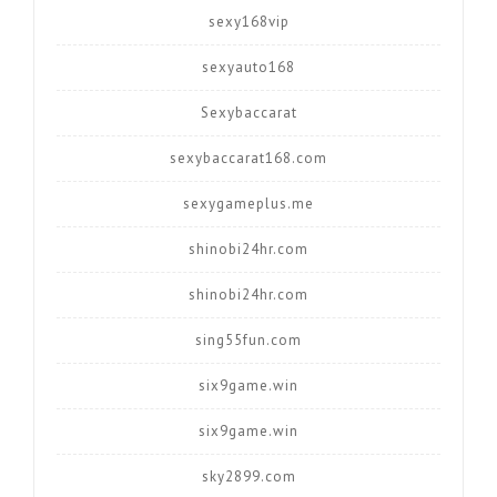
sexy168vip
sexyauto168
Sexybaccarat
sexybaccarat168.com
sexygameplus.me
shinobi24hr.com
shinobi24hr.com
sing55fun.com
six9game.win
six9game.win
sky2899.com