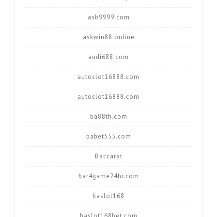
asb9999.com
askwin88.online
audi688.com
autoslot16888.com
autoslot16888.com
ba88th.com
babet555.com
Baccarat
bar4game24hr.com
baslot168
baslot168bet.com