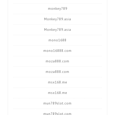
monkey789
Monkey789.asia
Monkey789.asia
mono1688
mono16888.com
moza888.com
moza888.com
msx168.me
msx168.me
mun789slot.com
mun789slot.com