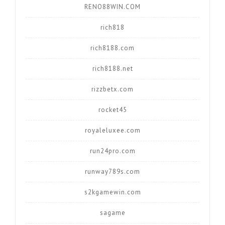
RENO88WIN.COM
rich818
rich8188.com
rich8188.net
rizzbetx.com
rocket45
royaleluxee.com
run24pro.com
runway789s.com
s2kgamewin.com
sagame