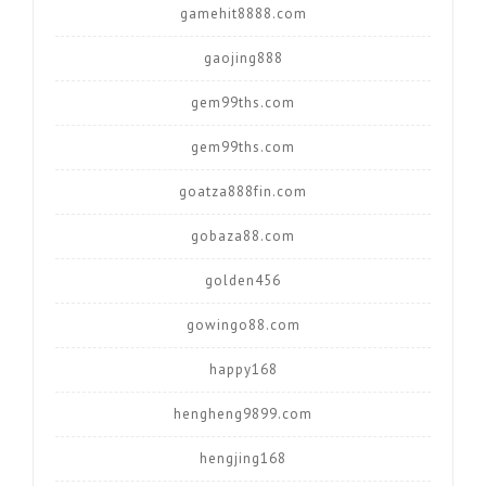
gamehit8888.com
gaojing888
gem99ths.com
gem99ths.com
goatza888fin.com
gobaza88.com
golden456
gowingo88.com
happy168
hengheng9899.com
hengjing168