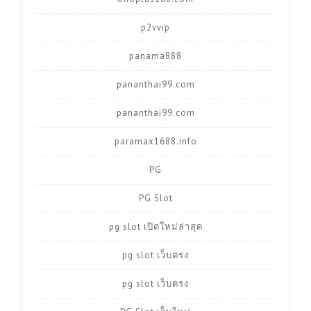
p2vvip
panama888
pananthai99.com
pananthai99.com
paramax1688.info
PG
PG Slot
pg slot เปิดใหม่ล่าสุด
pg slot เว็บตรง
pg slot เว็บตรง