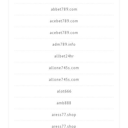
abbet789.com
acebet789.com
acebet789.com
adm789.info
allbet24hr
allone745s.com
allone745s.com
alot666
amb888
aress77.shop
aress77.shop