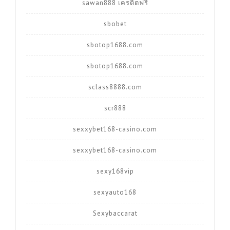
sawan888 เครดิตฟรี
sbobet
sbotop1688.com
sbotop1688.com
sclass8888.com
scr888
sexxybet168-casino.com
sexxybet168-casino.com
sexy168vip
sexyauto168
Sexybaccarat