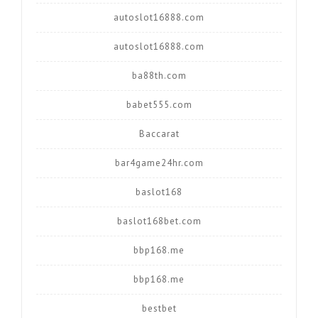
autoslot16888.com
autoslot16888.com
ba88th.com
babet555.com
Baccarat
bar4game24hr.com
baslot168
baslot168bet.com
bbp168.me
bbp168.me
bestbet