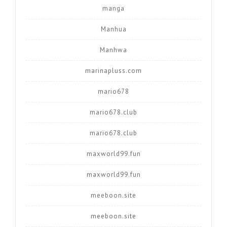
manga
Manhua
Manhwa
marinapluss.com
mario678
mario678.club
mario678.club
maxworld99.fun
maxworld99.fun
meeboon.site
meeboon.site