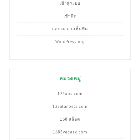
เข้าสู่ระบบ
เข้าฟีด
แสดงความเห็นฟีด
WordPress.org
หมวดหมู่
123xos.com
13satanbets.com
168 สล็อต
1688vegasx.com