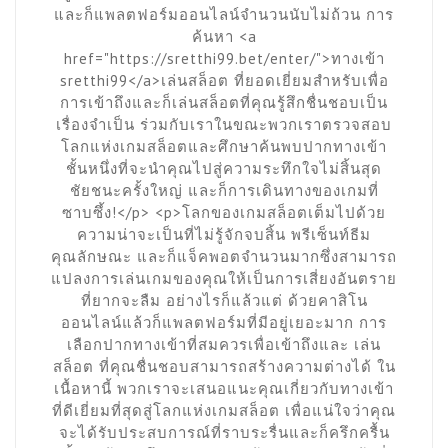
และก็แพลตฟอร์มออนไลน์จำนวนนับไม่ถ้วน การ
ค้นหา <a
href="https://sretthi99.bet/enter/">ทางเข้า
sretthi99</a>เล่นสล็อต ที่ยอดเยี่ยมสำหรับเพื่อ
การเข้าถึงและก็เล่นสล็อตที่คุณรู้สึกชื่นชอบเป็น
เรื่องจำเป็น ร่วมกับเราในขณะพวกเราตรวจสอบ
โลกแห่งเกมสล็อตและศึกษาค้นพบปากทางเข้า
ชั้นหนึ่งที่จะนำคุณไปสู่ความระทึกใจไม่สิ้นสุด
ชัยชนะครั้งใหญ่ และก็การเดินทางของเกมที่
ซาบซึ้ง!</p> <p>โลกของเกมสล็อตเต็มไปด้วย
ความน่าจะเป็นที่ไม่รู้จักจบสิ้น พรีเซ็นท์ธีม
คุณลักษณะ และก็แจ็คพอตจำนวนมากซึ่งสามารถ
แปลงการเล่นเกมของคุณให้เป็นการเสี่ยงอันตราย
ที่ยากจะลืม อย่างไรก็แล้วแต่ ด้วยคาสิโน
ออนไลน์แล้วก็แพลตฟอร์มที่มีอยู่เยอะมาก การ
เลือกปากทางเข้าที่สมควรเพื่อเข้าถึงและ เล่น
สล็อต ที่คุณชื่นชอบสามารถสร้างความต่างได้ ใน
เนื้อหานี้ พวกเราจะเสนอแนะคุณเกี่ยวกับทางเข้า
ที่ดีเยี่ยมที่สุดสู่โลกแห่งเกมสล็อต เพื่อแน่ใจว่าคุณ
จะได้รับประสบการณ์ที่ราบระรื่นและก็ครึกครื้น