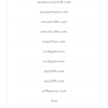
sexybaccarat168.com
sexygameplus.me
shinobi24hr.com
shinobi24hr.com
sing55fun.com
six9game.win
six9game.win
sky2899.com
sky2899.com
sl99games.com
Slot