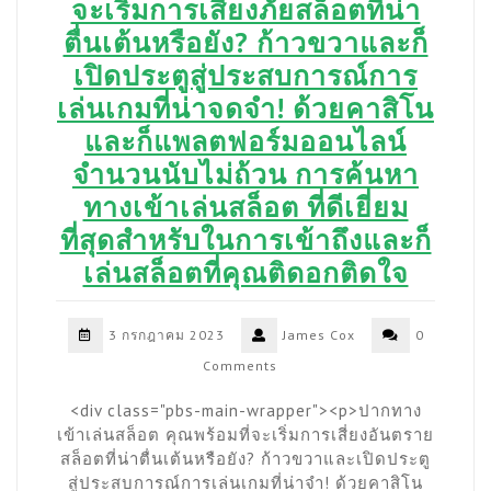
จะเริ่มการเสี่ยงภัยสล็อตที่น่า
ตื่นเต้นหรือยัง? ก้าวขวาและก็
เปิดประตูสู่ประสบการณ์การ
เล่นเกมที่น่าจดจำ! ด้วยคาสิโน
และก็แพลตฟอร์มออนไลน์
จำนวนนับไม่ถ้วน การค้นหา
ทางเข้าเล่นสล็อต ที่ดีเยี่ยม
ที่สุดสำหรับในการเข้าถึงและก็
เล่นสล็อตที่คุณติดอกติดใจ
3 กรกฎาคม 2023
James Cox
0
Comments
<div class="pbs-main-wrapper"><p>ปากทาง
เข้าเล่นสล็อต คุณพร้อมที่จะเริ่มการเสี่ยงอันตราย
สล็อตที่น่าตื่นเต้นหรือยัง? ก้าวขวาและเปิดประตู
สู่ประสบการณ์การเล่นเกมที่น่าจำ! ด้วยคาสิโน