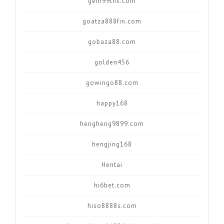
gem99ths.com
goatza888fin.com
gobaza88.com
golden456
gowingo88.com
happy168
hengheng9899.com
hengjing168
Hentai
hi6bet.com
hiso8888s.com