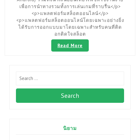
เพื่อการนำทางรวมทั้งการเล่นเกมที่ราบรื่น</p>
<p>แพลตฟอร์มสล็อตออนไลน์</p>
<p>แพลตฟอร์มสล็อตออนไลน์โดยเฉพาะอย่างยิ่ง
ได้รับการออกแบบมาโดยเฉพาะสำหรับคนที่ติด
อกติดใจสล็อต
Read More
Search
นิยาม