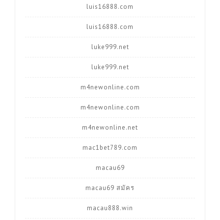
luis16888.com
luis16888.com
luke999.net
luke999.net
m4newonline.com
m4newonline.com
m4newonline.net
mac1bet789.com
macau69
macau69 สมัคร
macau888.win