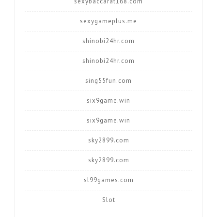
sexybaccarat168.com
sexygameplus.me
shinobi24hr.com
shinobi24hr.com
sing55fun.com
six9game.win
six9game.win
sky2899.com
sky2899.com
sl99games.com
Slot