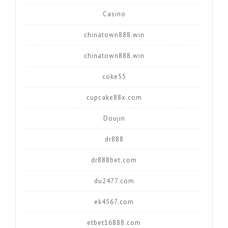
Casino
chinatown888.win
chinatown888.win
coke55
cupcake88x.com
Doujin
dr888
dr888bet.com
du2477.com
ek4567.com
etbet16888.com