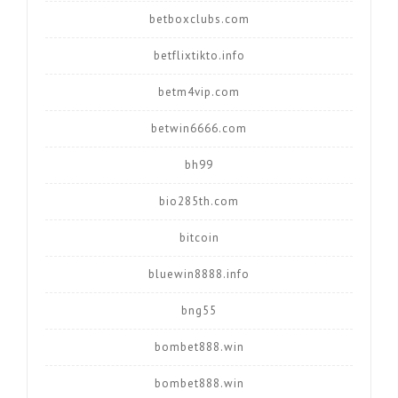
betboxclubs.com
betflixtikto.info
betm4vip.com
betwin6666.com
bh99
bio285th.com
bitcoin
bluewin8888.info
bng55
bombet888.win
bombet888.win