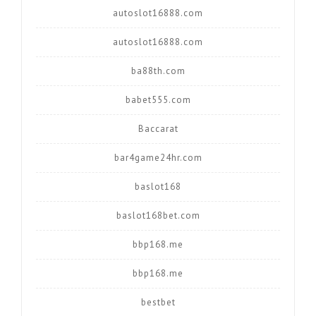
autoslot16888.com
autoslot16888.com
ba88th.com
babet555.com
Baccarat
bar4game24hr.com
baslot168
baslot168bet.com
bbp168.me
bbp168.me
bestbet