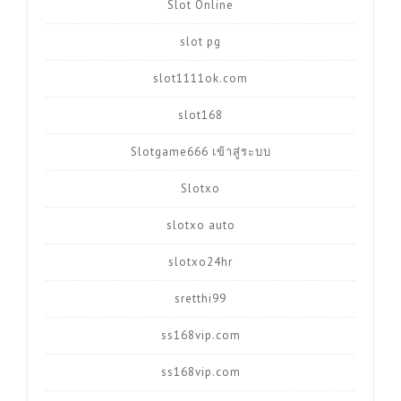
Slot Online
slot pg
slot1111ok.com
slot168
Slotgame666 เข้าสู่ระบบ
Slotxo
slotxo auto
slotxo24hr
sretthi99
ss168vip.com
ss168vip.com