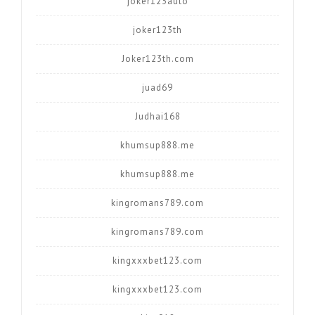
joker123auto
joker123th
Joker123th.com
juad69
Judhai168
khumsup888.me
khumsup888.me
kingromans789.com
kingromans789.com
kingxxxbet123.com
kingxxxbet123.com