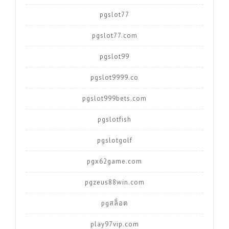
pgslot77
pgslot77.com
pgslot99
pgslot9999.co
pgslot999bets.com
pgslotfish
pgslotgolf
pgx62game.com
pgzeus88win.com
pgสล็อต
play97vip.com