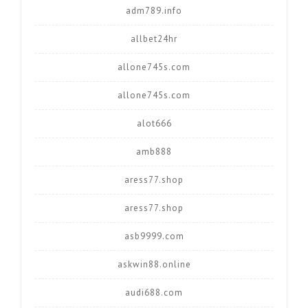
adm789.info
allbet24hr
allone745s.com
allone745s.com
alot666
amb888
aress77.shop
aress77.shop
asb9999.com
askwin88.online
audi688.com