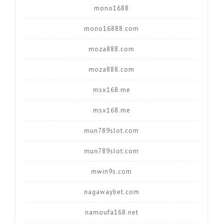
mono1688
mono16888.com
moza888.com
moza888.com
msx168.me
msx168.me
mun789slot.com
mun789slot.com
mwin9s.com
nagawaybet.com
namoufa168.net