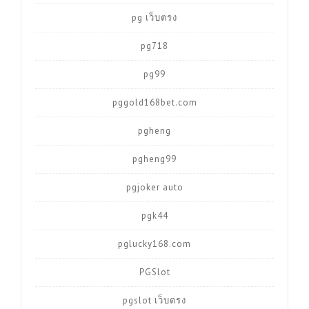
pg เว็บตรง
pg718
pg99
pggold168bet.com
pgheng
pgheng99
pgjoker auto
pgk44
pglucky168.com
PGSlot
pgslot เว็บตรง