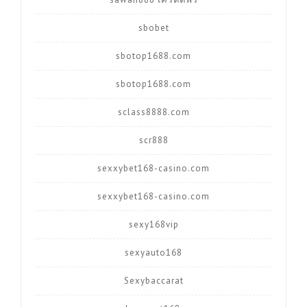
sbobet
sbotop1688.com
sbotop1688.com
sclass8888.com
scr888
sexxybet168-casino.com
sexxybet168-casino.com
sexy168vip
sexyauto168
Sexybaccarat