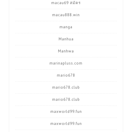
macau69 สมัคร
macau888.win
manga
Manhua
Manhwa
marinapluss.com
mario678
mario678.club
mario678.club
maxworld99.fun
maxworld99.fun