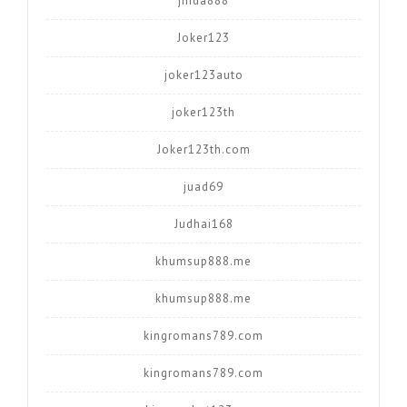
jinda888
Joker123
joker123auto
joker123th
Joker123th.com
juad69
Judhai168
khumsup888.me
khumsup888.me
kingromans789.com
kingromans789.com