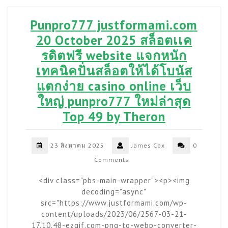
Punpro777 justformami.com
20 October 2025 สล็อตเเค
รดิตฟรี website แจกหนัก
เทคนิคปั่นสล็อตให้ได้โบนัส
แตกง่าย casino online เว็บ
ใหญ่ punpro777 ใหม่ล่าสุด
Top 49 by Theron
23 สิงหาคม 2025
James Cox
0
Comments
<div class="pbs-main-wrapper"><p><img
decoding="async"
src="https://www.justformami.com/wp-
content/uploads/2023/06/2567-03-21-
17.10.48-ezgif.com-png-to-webp-converter-