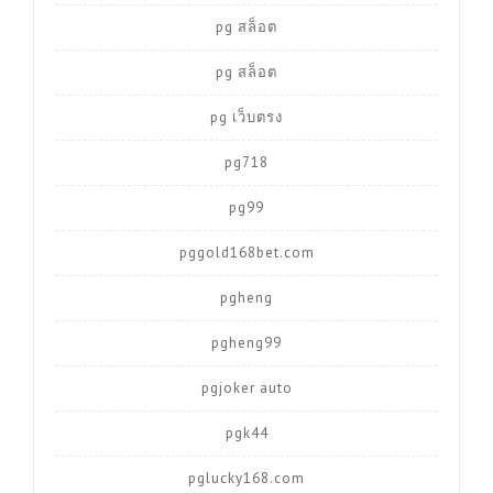
pg สล็อต
pg สล็อต
pg เว็บตรง
pg718
pg99
pggold168bet.com
pgheng
pgheng99
pgjoker auto
pgk44
pglucky168.com