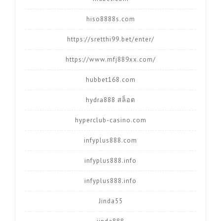
hiso8888s.com
https://sretthi99.bet/enter/
https://www.mfj889xx.com/
hubbet168.com
hydra888 สล็อต
hyperclub-casino.com
infyplus888.com
infyplus888.info
infyplus888.info
Jinda55