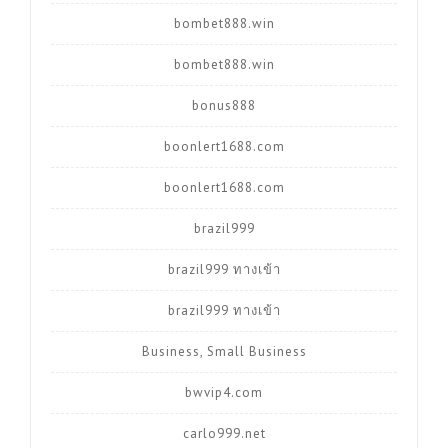
bombet888.win
bombet888.win
bonus888
boonlert1688.com
boonlert1688.com
brazil999
brazil999 ทางเข้า
brazil999 ทางเข้า
Business, Small Business
bwvip4.com
carlo999.net