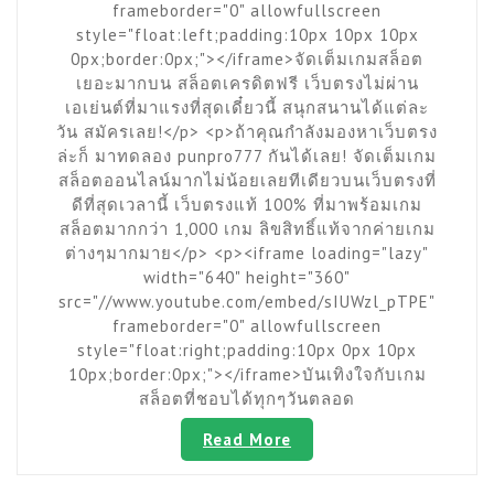
frameborder="0" allowfullscreen
style="float:left;padding:10px 10px 10px
0px;border:0px;"></iframe>จัดเต็มเกมสล็อต
เยอะมากบน สล็อตเครดิตฟรี เว็บตรงไม่ผ่าน
เอเย่นต์ที่มาแรงที่สุดเดี๋ยวนี้ สนุกสนานได้แต่ละ
วัน สมัครเลย!</p> <p>ถ้าคุณกำลังมองหาเว็บตรง
ล่ะก็ มาทดลอง punpro777 กันได้เลย! จัดเต็มเกม
สล็อตออนไลน์มากไม่น้อยเลยทีเดียวบนเว็บตรงที่
ดีที่สุดเวลานี้ เว็บตรงแท้ 100% ที่มาพร้อมเกม
สล็อตมากกว่า 1,000 เกม ลิขสิทธิ์แท้จากค่ายเกม
ต่างๆมากมาย</p> <p><iframe loading="lazy"
width="640" height="360"
src="//www.youtube.com/embed/sIUWzl_pTPE"
frameborder="0" allowfullscreen
style="float:right;padding:10px 0px 10px
10px;border:0px;"></iframe>บันเทิงใจกับเกม
สล็อตที่ชอบได้ทุกๆวันตลอด
Read More