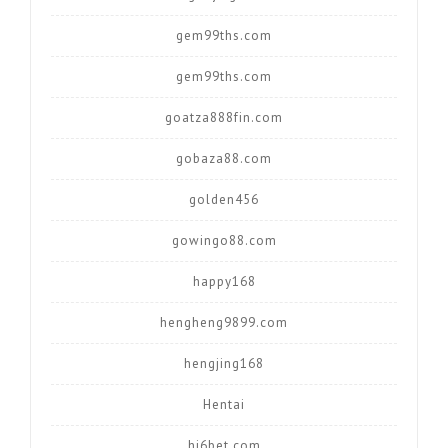
gem99ths.com
gem99ths.com
goatza888fin.com
gobaza88.com
golden456
gowingo88.com
happy168
hengheng9899.com
hengjing168
Hentai
hi6bet.com