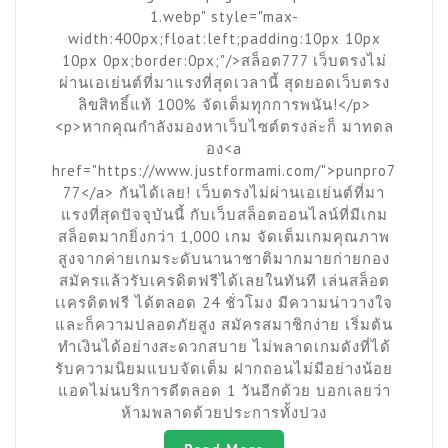
1.webp" style="max-
width:400px;float:left;padding:10px 10px
10px 0px;border:0px;"/>สล็อต777 เว็บตรงไม่
ผ่านเอเย่นต์ที่มาแรงที่สุดเวลานี้ สุดยอดเว็บตรง
ลิขสิทธิ์แท้ 100% จัดเต็มทุกการพนัน!</p>
<p>หากคุณกำลังมองหาเว็บไซต์ตรงล่ะก็ มาทดล
อง<a
href="https://www.justformami.com/">punpro7
77</a> กันได้เลย! เว็บตรงไม่ผ่านเอเย่นต์ที่มา
แรงที่สุดปัจจุบันนี้ กับเว็บสล็อตออนไลน์ที่มีเกม
สล็อตมากยิ่งกว่า 1,000 เกม จัดเต็มเกมคุณภาพ
สูงจากค่ายเกมระดับนานาชาติมากมายก่ายกอง
สมัครแล้วรับเครดิตฟรีได้เลยในทันที เล่นสล็อต
เเครดิตฟรี ได้ตลอด 24 ชั่วโมง มีความน่าวางใจ
และก็ความปลอดภัยสูง สมัครสมาชิกง่าย เริ่มต้น
ทำเงินได้อย่างสะดวกสบาย ไม่พลาดเกมดังที่ได้
รับความนิยมแบบจัดเต็ม ฝากถอนไม่มีอย่างน้อย
แอดไม่นบริการดีตลอด 1 วันอีกด้วย บอกเลยว่า
ห้ามพลาดด้วยประการทั้งปวง