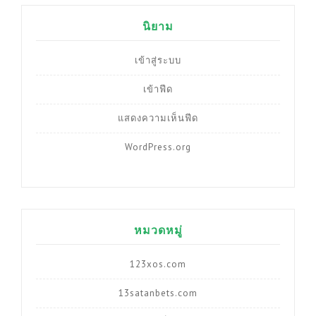
นิยาม
เข้าสู่ระบบ
เข้าฟีด
แสดงความเห็นฟีด
WordPress.org
หมวดหมู่
123xos.com
13satanbets.com