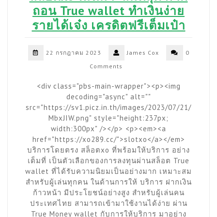
ถอน True wallet ทำเงินง่าย
รายได้เจ๋ง เครดิตฟรีเต็มเป๋า
22 กรกฎาคม 2023
James Cox
0
Comments
<div class="pbs-main-wrapper"><p><img
decoding="async" alt=""
src="https://sv1.picz.in.th/images/2023/07/21/
MbxJIW.png" style="height:237px;
width:300px" /></p> <p><em><a
href="https://xo289.cc/">slotxo</a></em>
บริการโดยตรง สล็อตxo ที่พร้อมให้บริการ อย่าง
เต็มที่ เป็นตัวเลือกของการลงทุนผ่านสล็อต True
wallet ที่ได้รับความนิยมเป็นอย่างมาก เหมาะสม
สำหรับผู้เล่นทุกคน ในด้านการให้ บริการ ฝากเงิน
ก้าวหน้า มีประโยชน์อย่างสูง สำหรับผู้เล่นคน
ประเทศไทย สามารถเข้ามาใช้งานได้ง่าย ผ่าน
True Money wallet กับการให้บริการ มาอย่าง