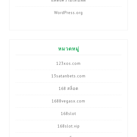
แสดงความเห็นฟีด
WordPress.org
หมวดหมู่
123xos.com
13satanbets.com
168 สล็อต
1688vegasx.com
168slot
168slot.vip