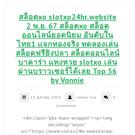
สล็อตxo slotxo24hr.website
2 พ.ย. 67 สล็อตxo สล็อต
ออนไลน์ยอดนิยม อันดับใน
ไทย1 แจกทองจริง ทดลองเล่น
สล็อตฟรียิงปลา สล็อตออนไลน์
บาคาร่า แทงหวย slotxo เล่น
ผ่านบราวเซอร์ได้เลย Top 56
by Vonnie
12 ตุลาคม 2024
James Cox
0
Comments
<div class="pbs-main-wrapper"><p><img
decoding="async"
src="https://www.slotxo24hr.website/wp-