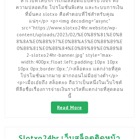
หาเว็บที่ให้บริการเกมสล็อตแบบครบวงจร ทั้ง
ความปลอดภัย โปรโมชั่นพิเศษ และระบบการเงิน
ที่มั่นคง slotxo คือคำตอบที่ใช่สำหรับคุณ
แน่ๆ</p> <p><img decoding="async"
src="https://www.slotxo24hr.website/wp-
content/uploads/2023/02/%E0%B9%81%E0%B
8%8A%E0%B8%97%E0%B8%A5%E0%B8%B9%E
0%B8%81%E0%B8%84%E0%B9%89%E0%B8%B
2-slotxo24hr-banner.jpg" style="max-
width:400px;float:left;padding:10px 10px
10px 0px;border:0px;"/>สล็อตxo แตกง่ายที่สุด
โปรโมชั่นมากมาย ฝากถอนไม่มีอย่างต่ำ</p>
<p>เมื่อเอ๋ยถึง สล็อตxo ถือว่าเป็นหนึ่งในเว็บไซต์
ที่ลือชื่อเรื่องการจ่ายเงินรางวัลที่แตกง่ายที่สุดตอน
นี้
Read More
Slotxo24hr เว็บสล็อตติดหน้า