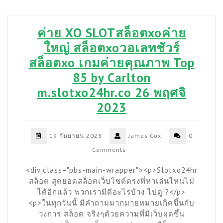
ค่าย XO SLOTสล็อตxoค่าย
ใหญ่ สล็อตxoวอเลทชัวร์
สล็อตxo เกมค่ายคุณภาพ Top
85 by Carlton
m.slotxo24hr.co 26 พฤศจิ
2023
19 กันยายน 2023
James Cox
0
Comments
<div class="pbs-main-wrapper"><p>Slotxo24hr
สล็อต สุดยอดสล็อตเว็บไซต์ตรงที่หาเล่นไหนไม่
ได้อีกแล้ว พวกเรามีดีอะไรบ้าง ไปดู!?</p>
<p>ในทุกวันนี้ มีคำถามมากมายหมายเกิดขึ้นกับ
วงการ สล็อต จริงๆด้วยความที่มีเว็บผุดขึ้น