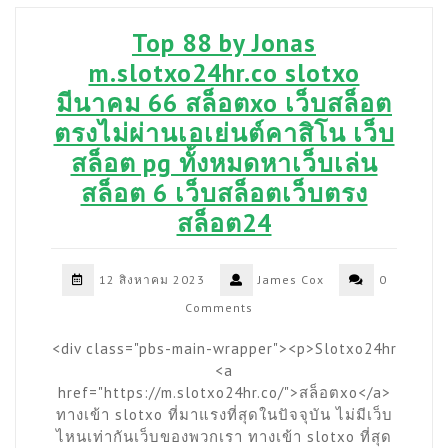
Top 88 by Jonas
m.slotxo24hr.co slotxo
มีนาคม 66 สล็อตxo เว็บสล็อต
ตรงไม่ผ่านเอเย่นต์คาสิโน เว็บ
สล็อต pg ทั้งหมดหาเว็บเล่น
สล็อต 6 เว็บสล็อตเว็บตรง
สล็อต24
12 สิงหาคม 2023
James Cox
0
Comments
<div class="pbs-main-wrapper"><p>Slotxo24hr
<a
href="https://m.slotxo24hr.co/">สล็อตxo</a>
ทางเข้า slotxo ที่มาแรงที่สุดในปัจจุบัน ไม่มีเว็บ
ไหนเท่ากันเว็บของพวกเรา ทางเข้า slotxo ที่สุด