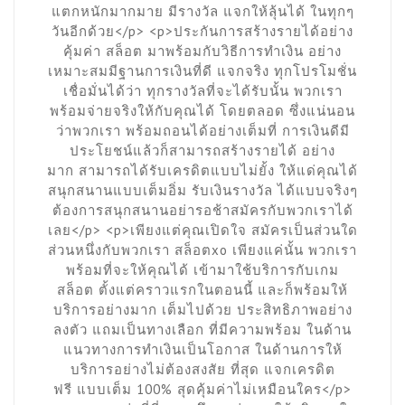
แตกหนักมากมาย มีรางวัล แจกให้ลุ้นได้ ในทุกๆ
วันอีกด้วย</p> <p>ประกันการสร้างรายได้อย่าง
คุ้มค่า สล็อต มาพร้อมกับวิธีการทำเงิน อย่าง
เหมาะสมมีฐานการเงินที่ดี แจกจริง ทุกโปรโมชั่น
เชื่อมั่นได้ว่า ทุกรางวัลที่จะได้รับนั้น พวกเรา
พร้อมจ่ายจริงให้กับคุณได้ โดยตลอด ซึ่งแน่นอน
ว่าพวกเรา พร้อมถอนได้อย่างเต็มที่ การเงินดีมี
ประโยชน์แล้วก็สามารถสร้างรายได้ อย่าง
มาก สามารถได้รับเครดิตแบบไม่ยั้ง ให้แด่คุณได้
สนุกสนานแบบเต็มอิ่ม รับเงินรางวัล ได้แบบจริงๆ
ต้องการสนุกสนานอย่ารอช้าสมัครกับพวกเราได้
เลย</p> <p>เพียงแต่คุณเปิดใจ สมัครเป็นส่วนใด
ส่วนหนึ่งกับพวกเรา สล็อตxo เพียงแค่นั้น พวกเรา
พร้อมที่จะให้คุณได้ เข้ามาใช้บริการกับเกม
สล็อต ตั้งแต่คราวแรกในตอนนี้ และก็พร้อมให้
บริการอย่างมาก เต็มไปด้วย ประสิทธิภาพอย่าง
ลงตัว แถมเป็นทางเลือก ที่มีความพร้อม ในด้าน
แนวทางการทำเงินเป็นโอกาส ในด้านการให้
บริการอย่างไม่ต้องสงสัย ที่สุด แจกเครดิต
ฟรี แบบเต็ม 100% สุดคุ้มค่าไม่เหมือนใคร</p>