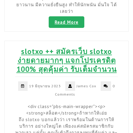
ยาวนาน มีความยั่งยืนสูง ทำให้นักพนัน มั่นใจ ได้
เลยว่า
Read More
slotxo ++ สมัครเว็บ slotxo
ง่ายดายมากๆ แจกโปรเครดิต
100% สุดคุ้มค่า รับเต็มจำนวน
19 มิถุนายน 2023
James Cox
0
Comments
<div class="pbs-main-wrapper"><p>
<strong>สล็อต</strong>ถ้าหากให้เอ่ย
ถึง slotxo บอกแล้วว่า เราพร้อมในด้านการให้
บริการ อย่างใหญ่โต เพียงแค่สมัครสมาชิกกับ
พวกเรา แค่นั้น คุณก็เข้าถึงการลงทุนที่คุ้มค่า และ