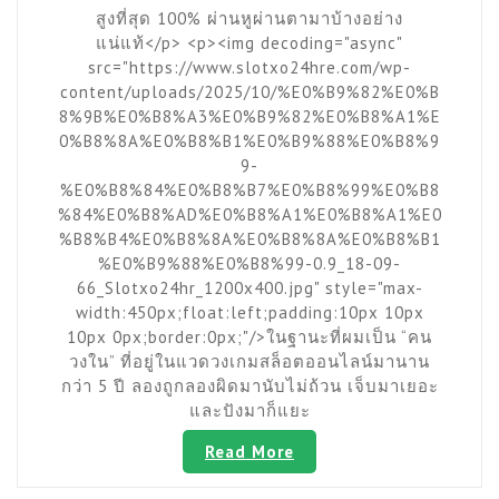
สูงที่สุด 100% ผ่านหูผ่านตามาบ้างอย่าง
แน่แท้</p> <p><img decoding="async"
src="https://www.slotxo24hre.com/wp-
content/uploads/2025/10/%E0%B9%82%E0%B
8%9B%E0%B8%A3%E0%B9%82%E0%B8%A1%E
0%B8%8A%E0%B8%B1%E0%B9%88%E0%B8%9
9-
%E0%B8%84%E0%B8%B7%E0%B8%99%E0%B8
%84%E0%B8%AD%E0%B8%A1%E0%B8%A1%E0
%B8%B4%E0%B8%8A%E0%B8%8A%E0%B8%B1
%E0%B9%88%E0%B8%99-0.9_18-09-
66_Slotxo24hr_1200x400.jpg" style="max-
width:450px;float:left;padding:10px 10px
10px 0px;border:0px;"/>ในฐานะที่ผมเป็น “คน
วงใน” ที่อยู่ในแวดวงเกมสล็อตออนไลน์มานาน
กว่า 5 ปี ลองถูกลองผิดมานับไม่ถ้วน เจ็บมาเยอะ
และปังมาก็แยะ
Read More