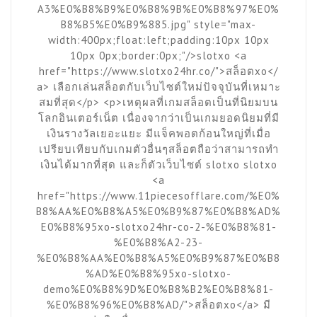
A3%E0%B8%B9%E0%B8%9B%E0%B8%97%E0%
B8%B5%E0%B9%885.jpg" style="max-
width:400px;float:left;padding:10px 10px
10px 0px;border:0px;"/>slotxo <a
href="https://www.slotxo24hr.co/">สล็อตxo</
a> เลือกเล่นสล็อตกับเว็บไซต์ใหม่ปัจจุบันที่เหมาะ
สมที่สุด</p> <p>เหตุผลที่เกมสล็อตเป็นที่นิยมบน
โลกอินเตอร์เน็ต เนื่องจากว่าเป็นเกมยอดนิยมที่มี
เงินรางวัลเยอะแยะ มีแจ็คพอตก้อนใหญ่ที่เมื่อ
เปรียบเทียบกับเกมตัวอื่นๆสล็อตถือว่าสามารถทำ
เงินได้มากที่สุด และก็ตัวเว็บไซต์ slotxo slotxo
<a
href="https://www.11piecesofflare.com/%E0%
B8%AA%E0%B8%A5%E0%B9%87%E0%B8%AD%
E0%B8%95xo-slotxo24hr-co-2-%E0%B8%81-
%E0%B8%A2-23-
%E0%B8%AA%E0%B8%A5%E0%B9%87%E0%B8
%AD%E0%B8%95xo-slotxo-
demo%E0%B8%9D%E0%B8%B2%E0%B8%81-
%E0%B8%96%E0%B8%AD/">สล็อตxo</a> มี