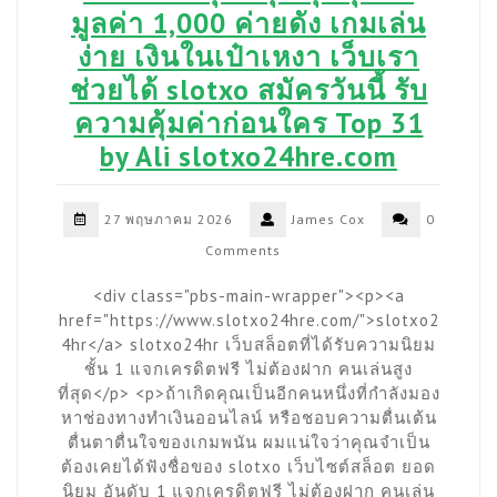
มูลค่า 1,000 ค่ายดัง เกมเล่น
ง่าย เงินในเป๋าเหงา เว็บเรา
ช่วยได้ slotxo สมัครวันนี้ รับ
ความคุ้มค่าก่อนใคร Top 31
by Ali slotxo24hre.com
27 พฤษภาคม 2026
James Cox
0
Comments
<div class="pbs-main-wrapper"><p><a
href="https://www.slotxo24hre.com/">slotxo2
4hr</a> slotxo24hr เว็บสล็อตที่ได้รับความนิยม
ชั้น 1 แจกเครดิตฟรี ไม่ต้องฝาก คนเล่นสูง
ที่สุด</p> <p>ถ้าเกิดคุณเป็นอีกคนหนึ่งที่กำลังมอง
หาช่องทางทำเงินออนไลน์ หรือชอบความตื่นเต้น
ตื่นตาตื่นใจของเกมพนัน ผมแน่ใจว่าคุณจำเป็น
ต้องเคยได้ฟังชื่อของ slotxo เว็บไซต์สล็อต ยอด
นิยม อันดับ 1 แจกเครดิตฟรี ไม่ต้องฝาก คนเล่น