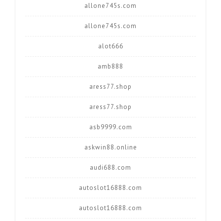
allone745s.com
allone745s.com
alot666
amb888
aress77.shop
aress77.shop
asb9999.com
askwin88.online
audi688.com
autoslot16888.com
autoslot16888.com