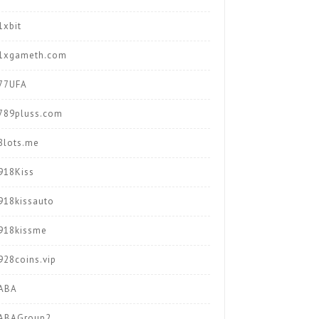
1xbit
1xgameth.com
77UFA
789pluss.com
8lots.me
918Kiss
918kissauto
918kissme
928coins.vip
ABA
ABAGroup2