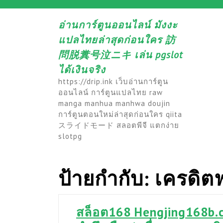
Skip
to
อ่านการ์ตูนออนไลน์ มังงะ
content
แปลไทยล่าสุดก่อนใคร 訪
問脱糞号泣ニキ เล่น pgslot
ได้เงินจริง
https://drip.ink เว็บอ่านการ์ตูน
ออนไลน์ การ์ตูนแปลไทย raw
manga manhua manhwa doujin
การ์ตูนตอนใหม่ล่าสุดก่อนใคร qiita
スライドモード สลอตพีจี แตกง่าย
slotpg
ป้ายกำกับ:
เครดิตฟ
สล็อต168 Hengjing168b.c