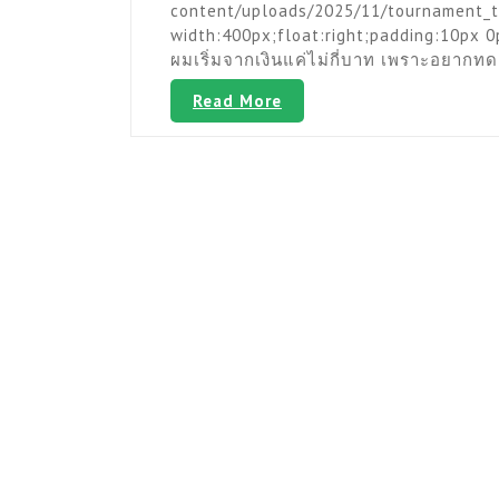
content/uploads/2025/11/tournament_t
width:400px;float:right;padding:10px 0
ผมเริ่มจากเงินแค่ไม่กี่บาท เพราะอยาก
Read More