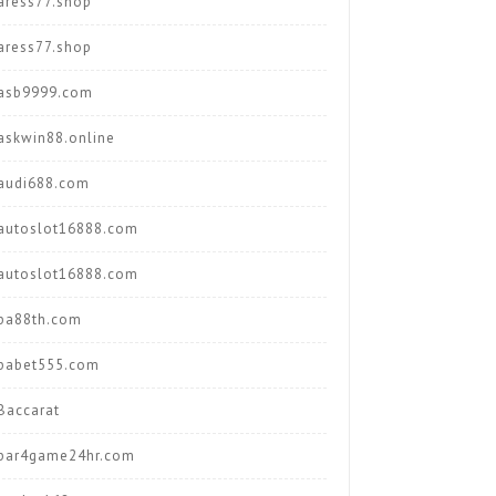
aress77.shop
aress77.shop
asb9999.com
askwin88.online
audi688.com
autoslot16888.com
autoslot16888.com
ba88th.com
babet555.com
Baccarat
bar4game24hr.com