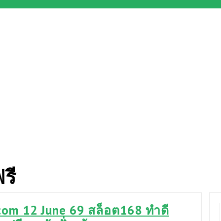
รี
om 12 June 69 สล็อต168 ทำดี