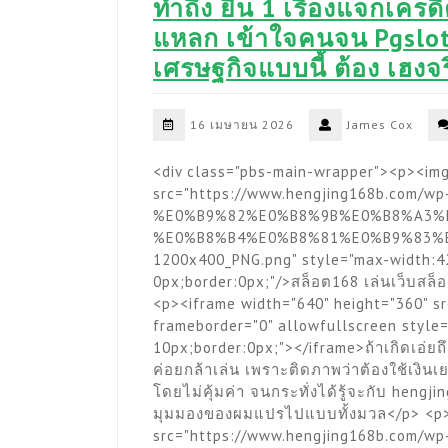
ทำถึง ยืน 1 เรื่องแจกเคร
แหลก เข้าใจคนจน Pgslot ,
เศรษฐกิจแบบนี้ ต้อง เฮงจ
16 เมษายน 2026
James Cox
<div class="pbs-main-wrapper"><p><img
src="https://www.hengjing168b.com/wp
%E0%B9%82%E0%B8%9B%E0%B8%A3%
%E0%B8%B4%E0%B8%81%E0%B9%83%
1200x400_PNG.png" style="max-width:4
0px;border:0px;"/>สล็อต168 เล่นเว็บสล็อตท
<p><iframe width="640" height="360" 
frameborder="0" allowfullscreen style=
10px;border:0px;"></iframe>ถ้าเกิดเอ่ยถึ
ค่อยกล้าเล่น เพราะติดภาพว่าต้องใช้เงินเ
โดยไม่คุ้มค่า จนกระทั่งได้รู้จะกับ hengjin
มุมมองของผมแปรไปแบบทั้งมวล</p> <p>
src="https://www.hengjing168b.com/wp